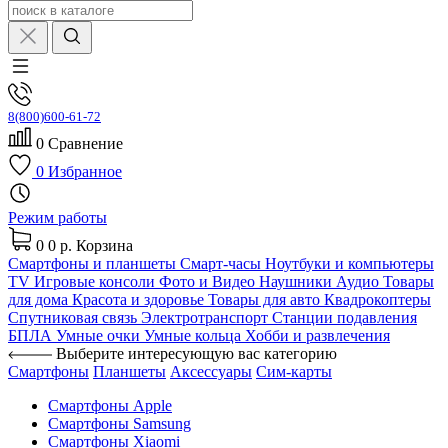
8(800)600-61-72
0
Сравнение
0
Избранное
Режим работы
0
0 р.
Корзина
Смартфоны и планшеты
Смарт-часы
Ноутбуки и компьютеры
TV
Игровые консоли
Фото и Видео
Наушники
Аудио
Товары
для дома
Красота и здоровье
Товары для авто
Квадрокоптеры
Спутниковая связь
Электротранспорт
Станции подавления
БПЛА
Умные очки
Умные кольца
Хобби и развлечения
Выберите интересующую вас категорию
Смартфоны
Планшеты
Аксессуары
Сим-карты
Смартфоны Apple
Смартфоны Samsung
Смартфоны Xiaomi