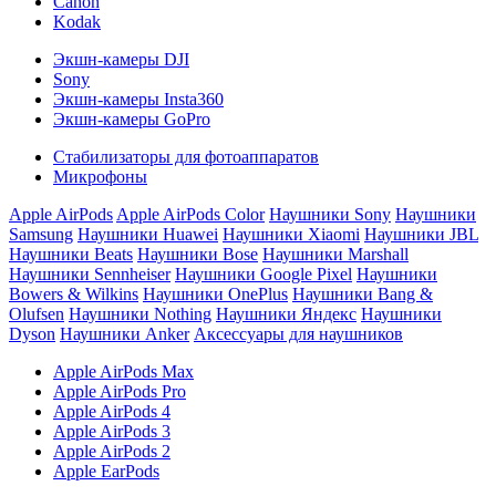
Canon
Kodak
Экшн-камеры DJI
Sony
Экшн-камеры Insta360
Экшн-камеры GoPro
Стабилизаторы для фотоаппаратов
Микрофоны
Apple AirPods
Apple AirPods Color
Наушники Sony
Наушники
Samsung
Наушники Huawei
Наушники Xiaomi
Наушники JBL
Наушники Beats
Наушники Bose
Наушники Marshall
Наушники Sennheiser
Наушники Google Pixel
Наушники
Bowers & Wilkins
Наушники OnePlus
Наушники Bang &
Olufsen
Наушники Nothing
Наушники Яндекс
Наушники
Dyson
Наушники Anker
Аксессуары для наушников
Apple AirPods Max
Apple AirPods Pro
Apple AirPods 4
Apple AirPods 3
Apple AirPods 2
Apple EarPods