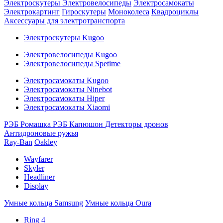
Электроскутеры
Электровелосипеды
Электросамокаты
Электрокартинг
Гироскутеры
Моноколеса
Квадроциклы
Аксессуары для электротранспорта
Электроскутеры Kugoo
Электровелосипеды Kugoo
Электровелосипеды Spetime
Электросамокаты Kugoo
Электросамокаты Ninebot
Электросамокаты Hiper
Электросамокаты Xiaomi
РЭБ Ромашка
РЭБ Капюшон
Детекторы дронов
Антидроновые ружья
Ray-Ban
Oakley
Wayfarer
Skyler
Headliner
Display
Умные кольца Samsung
Умные кольца Oura
Ring 4