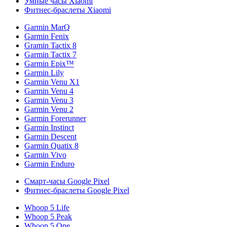
Умные часы Xiaomi
Фитнес-браслеты Xiaomi
Garmin MarQ
Garmin Fenix
Gramin Tactix 8
Garmin Tactix 7
Garmin Epix™
Garmin Lily
Garmin Venu X1
Garmin Venu 4
Garmin Venu 3
Garmin Venu 2
Garmin Forerunner
Garmin Instinct
Garmin Descent
Garmin Quatix 8
Garmin Vivo
Garmin Enduro
Смарт-часы Google Pixel
Фитнес-браслеты Google Pixel
Whoop 5 Life
Whoop 5 Peak
Whoop 5 One