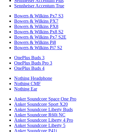
Sennheiser Accentum Plus
Sennheiser Accentum True
Bowers & Wilkins Px7 S3
Bowers & Wilkins PX7
Bowers & Wilkins PX8
Bowers & Wilkins Px8 S2
Bowers & Wilkins Px7 S2E
Bowers & Wilkins Pi8
Bowers & Wilkins Pi7 S2
OnePlus Buds 3
OnePlus Buds Pro 3
OnePlus Buds 4
Nothing Headphone
Nothing CMF
Nothing Ear
Anker Soundcore Space One Pro
Anker Soundcore Sport X20
Anker Soundcore Liberty Buds
Anker Soundcore R60i NC
Anker Soundcore Liberty 4 Pro
Anker Soundcore Liberty 5
Anker Soundcore P41i