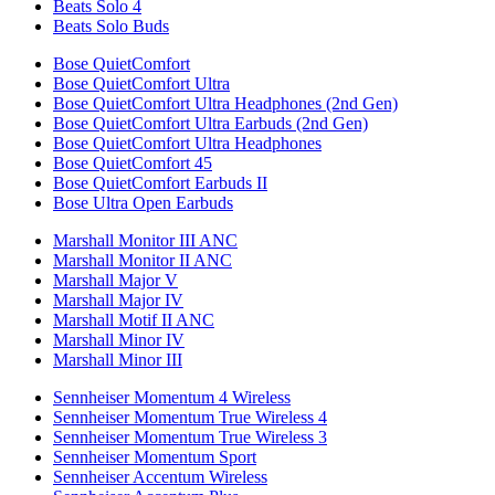
Beats Solo 4
Beats Solo Buds
Bose QuietComfort
Bose QuietComfort Ultra
Bose QuietComfort Ultra Headphones (2nd Gen)
Bose QuietComfort Ultra Earbuds (2nd Gen)
Bose QuietComfort Ultra Headphones
Bose QuietComfort 45
Bose QuietComfort Earbuds II
Bose Ultra Open Earbuds
Marshall Monitor III ANC
Marshall Monitor II ANC
Marshall Major V
Marshall Major IV
Marshall Motif II ANC
Marshall Minor IV
Marshall Minor III
Sennheiser Momentum 4 Wireless
Sennheiser Momentum True Wireless 4
Sennheiser Momentum True Wireless 3
Sennheiser Momentum Sport
Sennheiser Accentum Wireless