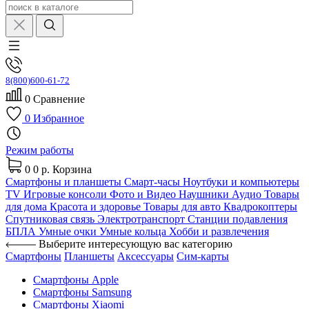
8(800)600-61-72
0
Сравнение
0
Избранное
Режим работы
0
0 р.
Корзина
Смартфоны и планшеты
Смарт-часы
Ноутбуки и компьютеры
TV
Игровые консоли
Фото и Видео
Наушники
Аудио
Товары
для дома
Красота и здоровье
Товары для авто
Квадрокоптеры
Спутниковая связь
Электротранспорт
Станции подавления
БПЛА
Умные очки
Умные кольца
Хобби и развлечения
Выберите интересующую вас категорию
Смартфоны
Планшеты
Аксессуары
Сим-карты
Смартфоны Apple
Смартфоны Samsung
Смартфоны Xiaomi