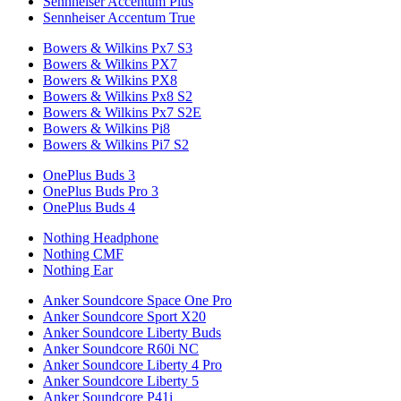
Sennheiser Accentum Plus
Sennheiser Accentum True
Bowers & Wilkins Px7 S3
Bowers & Wilkins PX7
Bowers & Wilkins PX8
Bowers & Wilkins Px8 S2
Bowers & Wilkins Px7 S2E
Bowers & Wilkins Pi8
Bowers & Wilkins Pi7 S2
OnePlus Buds 3
OnePlus Buds Pro 3
OnePlus Buds 4
Nothing Headphone
Nothing CMF
Nothing Ear
Anker Soundcore Space One Pro
Anker Soundcore Sport X20
Anker Soundcore Liberty Buds
Anker Soundcore R60i NC
Anker Soundcore Liberty 4 Pro
Anker Soundcore Liberty 5
Anker Soundcore P41i