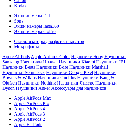
Canon
Kodak
Экшн-камеры DJI
Sony
Экшн-камеры Insta360
Экшн-камеры GoPro
Стабилизаторы для фотоаппаратов
Микрофоны
Apple AirPods
Apple AirPods Color
Наушники Sony
Наушники
Samsung
Наушники Huawei
Наушники Xiaomi
Наушники JBL
Наушники Beats
Наушники Bose
Наушники Marshall
Наушники Sennheiser
Наушники Google Pixel
Наушники
Bowers & Wilkins
Наушники OnePlus
Наушники Bang &
Olufsen
Наушники Nothing
Наушники Яндекс
Наушники
Dyson
Наушники Anker
Аксессуары для наушников
Apple AirPods Max
Apple AirPods Pro
Apple AirPods 4
Apple AirPods 3
Apple AirPods 2
Apple EarPods