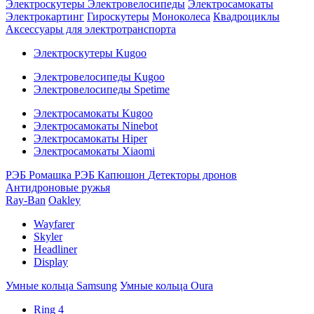
Электроскутеры
Электровелосипеды
Электросамокаты
Электрокартинг
Гироскутеры
Моноколеса
Квадроциклы
Аксессуары для электротранспорта
Электроскутеры Kugoo
Электровелосипеды Kugoo
Электровелосипеды Spetime
Электросамокаты Kugoo
Электросамокаты Ninebot
Электросамокаты Hiper
Электросамокаты Xiaomi
РЭБ Ромашка
РЭБ Капюшон
Детекторы дронов
Антидроновые ружья
Ray-Ban
Oakley
Wayfarer
Skyler
Headliner
Display
Умные кольца Samsung
Умные кольца Oura
Ring 4