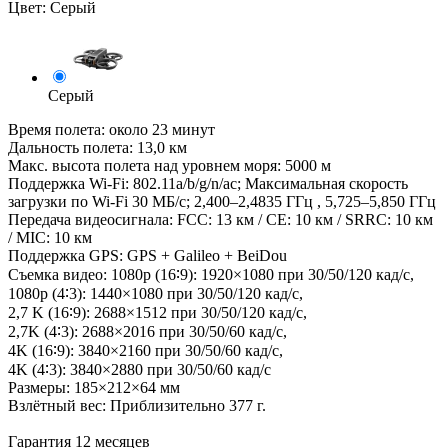
Цвет:
Серый
Серый
Время полета: около 23 минут
Дальность полета: 13,0 км
Макс. высота полета над уровнем моря: 5000 м
Поддержка Wi-Fi: 802.11a/b/g/n/ac; Максимальная скорость
загрузки по Wi-Fi 30 МБ/с; 2,400–2,4835 ГГц , 5,725–5,850 ГГц
Передача видеосигнала: FCC: 13 км / CE: 10 км / SRRC: 10 км
/ MIC: 10 км
Поддержка GPS: GPS + Galileo + BeiDou
Съемка видео: 1080p (16∶9): 1920×1080 при 30/50/120 кад/с,
1080p (4∶3): 1440×1080 при 30/50/120 кад/с,
2,7 K (16∶9): 2688×1512 при 30/50/120 кад/с,
2,7K (4∶3): 2688×2016 при 30/50/60 кад/с,
4K (16∶9): 3840×2160 при 30/50/60 кад/с,
4K (4∶3): 3840×2880 при 30/50/60 кад/с
Размеры: 185×212×64 мм
Взлётный вес: Приблизительно 377 г.
Гарантия 12 месяцев