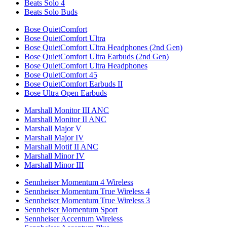
Beats Solo 4
Beats Solo Buds
Bose QuietComfort
Bose QuietComfort Ultra
Bose QuietComfort Ultra Headphones (2nd Gen)
Bose QuietComfort Ultra Earbuds (2nd Gen)
Bose QuietComfort Ultra Headphones
Bose QuietComfort 45
Bose QuietComfort Earbuds II
Bose Ultra Open Earbuds
Marshall Monitor III ANC
Marshall Monitor II ANC
Marshall Major V
Marshall Major IV
Marshall Motif II ANC
Marshall Minor IV
Marshall Minor III
Sennheiser Momentum 4 Wireless
Sennheiser Momentum True Wireless 4
Sennheiser Momentum True Wireless 3
Sennheiser Momentum Sport
Sennheiser Accentum Wireless