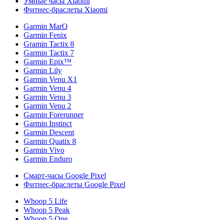
Умные часы Xiaomi
Фитнес-браслеты Xiaomi
Garmin MarQ
Garmin Fenix
Gramin Tactix 8
Garmin Tactix 7
Garmin Epix™
Garmin Lily
Garmin Venu X1
Garmin Venu 4
Garmin Venu 3
Garmin Venu 2
Garmin Forerunner
Garmin Instinct
Garmin Descent
Garmin Quatix 8
Garmin Vivo
Garmin Enduro
Смарт-часы Google Pixel
Фитнес-браслеты Google Pixel
Whoop 5 Life
Whoop 5 Peak
Whoop 5 One