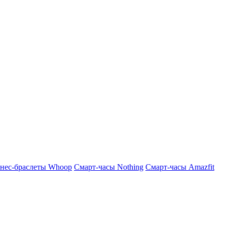
нес-браслеты Whoop
Смарт-часы Nothing
Смарт-часы Amazfit