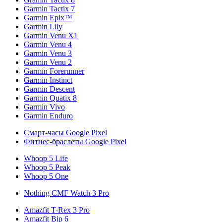
Garmin Tactix 7
Garmin Epix™
Garmin Lily
Garmin Venu X1
Garmin Venu 4
Garmin Venu 3
Garmin Venu 2
Garmin Forerunner
Garmin Instinct
Garmin Descent
Garmin Quatix 8
Garmin Vivo
Garmin Enduro
Смарт-часы Google Pixel
Фитнес-браслеты Google Pixel
Whoop 5 Life
Whoop 5 Peak
Whoop 5 One
Nothing CMF Watch 3 Pro
Amazfit T-Rex 3 Pro
Amazfit Bip 6