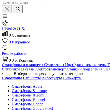
8(800)600-61-72
0
Сравнение
0
Избранное
Режим работы
0
0 р.
Корзина
Смартфоны и планшеты
Смарт-часы
Ноутбуки и компьютеры
Спутниковая связь
Электротранспорт
Станции подавления Б
Выберите интересующую вас категорию
Смартфоны
Планшеты
Аксессуары
Сим-карты
Смартфоны Apple
Смартфоны Samsung
Смартфоны Xiaomi
Смартфоны Huawei
Смартфоны Honor
Смартфоны Google Pixel