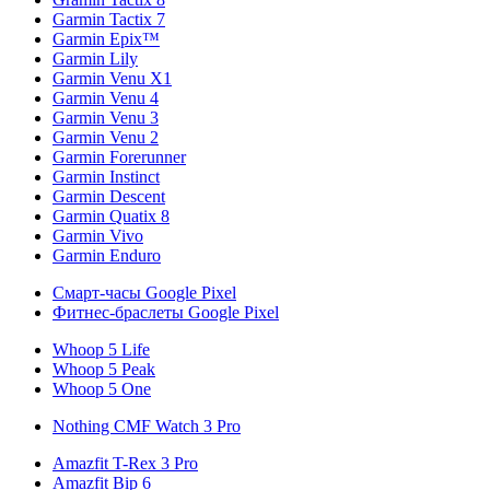
Garmin Tactix 7
Garmin Epix™
Garmin Lily
Garmin Venu X1
Garmin Venu 4
Garmin Venu 3
Garmin Venu 2
Garmin Forerunner
Garmin Instinct
Garmin Descent
Garmin Quatix 8
Garmin Vivo
Garmin Enduro
Смарт-часы Google Pixel
Фитнес-браслеты Google Pixel
Whoop 5 Life
Whoop 5 Peak
Whoop 5 One
Nothing CMF Watch 3 Pro
Amazfit T-Rex 3 Pro
Amazfit Bip 6