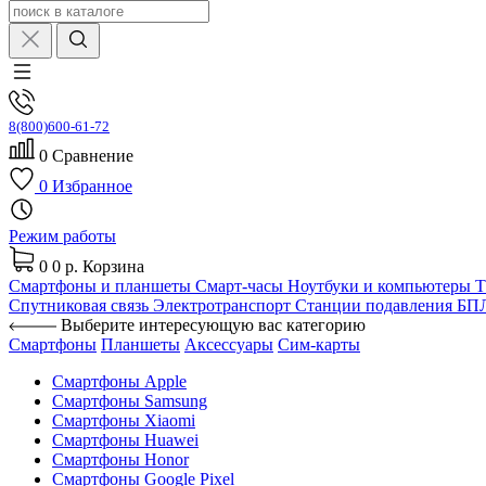
8(800)600-61-72
0
Сравнение
0
Избранное
Режим работы
0
0 р.
Корзина
Смартфоны и планшеты
Смарт-часы
Ноутбуки и компьютеры
Спутниковая связь
Электротранспорт
Станции подавления Б
Выберите интересующую вас категорию
Смартфоны
Планшеты
Аксессуары
Сим-карты
Смартфоны Apple
Смартфоны Samsung
Смартфоны Xiaomi
Смартфоны Huawei
Смартфоны Honor
Смартфоны Google Pixel