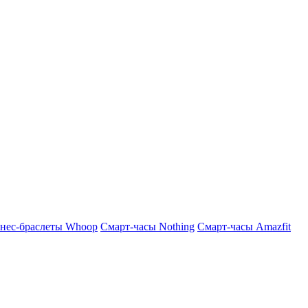
нес-браслеты Whoop
Смарт-часы Nothing
Смарт-часы Amazfit