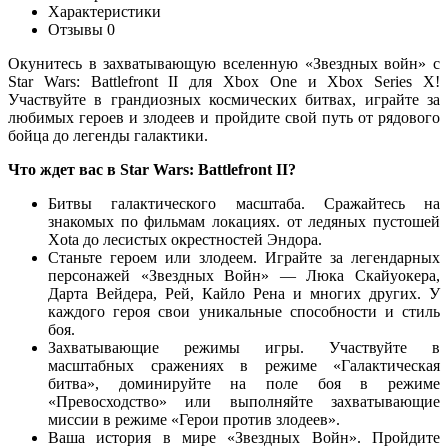
Характеристики
Отзывы
0
Окунитесь в захватывающую вселенную «Звездных войн» с
Star Wars: Battlefront II для Xbox One и Xbox Series X!
Участвуйте в грандиозных космических битвах, играйте за
любимых героев и злодеев и пройдите свой путь от рядового
бойца до легенды галактики.
Что ждет вас в Star Wars: Battlefront II?
Битвы галактического масштаба. Сражайтесь на
знакомых по фильмам локациях. от ледяных пустошей
Хota до лесистых окрестностей Эндора.
Станьте героем или злодеем. Играйте за легендарных
персонажей «Звездных Войн» — Люка Скайуокера,
Дарта Вейдера, Рей, Кайло Рена и многих других. У
каждого героя свои уникальные способности и стиль
боя.
Захватывающие режимы игры. Участвуйте в
масштабных сражениях в режиме «Галактическая
битва», доминируйте на поле боя в режиме
«Превосходство» или выполняйте захватывающие
миссии в режиме «Герои против злодеев».
Ваша история в мире «Звездных Войн». Пройдите