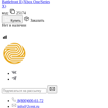
Battlefront II (Xbox One/Series
X)
код:
25174
Заказать
Купить
Нет в наличии
8(800)600-61-72
info@2cent.ru