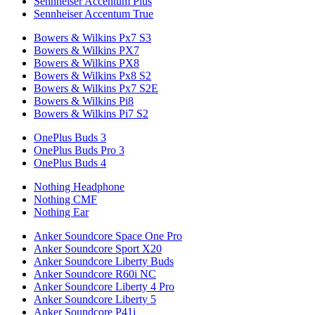
Sennheiser Accentum Plus
Sennheiser Accentum True
Bowers & Wilkins Px7 S3
Bowers & Wilkins PX7
Bowers & Wilkins PX8
Bowers & Wilkins Px8 S2
Bowers & Wilkins Px7 S2E
Bowers & Wilkins Pi8
Bowers & Wilkins Pi7 S2
OnePlus Buds 3
OnePlus Buds Pro 3
OnePlus Buds 4
Nothing Headphone
Nothing CMF
Nothing Ear
Anker Soundcore Space One Pro
Anker Soundcore Sport X20
Anker Soundcore Liberty Buds
Anker Soundcore R60i NC
Anker Soundcore Liberty 4 Pro
Anker Soundcore Liberty 5
Anker Soundcore P41i