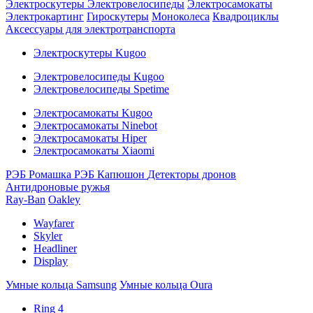
Электроскутеры
Электровелосипеды
Электросамокаты
Электрокартинг
Гироскутеры
Моноколеса
Квадроциклы
Аксессуары для электротранспорта
Электроскутеры Kugoo
Электровелосипеды Kugoo
Электровелосипеды Spetime
Электросамокаты Kugoo
Электросамокаты Ninebot
Электросамокаты Hiper
Электросамокаты Xiaomi
РЭБ Ромашка
РЭБ Капюшон
Детекторы дронов
Антидроновые ружья
Ray-Ban
Oakley
Wayfarer
Skyler
Headliner
Display
Умные кольца Samsung
Умные кольца Oura
Ring 4