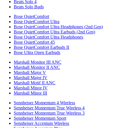
Beats Solo 4
Beats Solo Buds
Bose QuietComfort
Bose QuietComfort Ultra
Bose QuietComfort Ultra Headphones (2nd Gen)
Bose QuietComfort Ultra Earbuds (2nd Gen)
Bose QuietComfort Ultra Headphones
Bose QuietComfort 45
Bose QuietComfort Earbuds II
Bose Ultra Open Earbuds
Marshall Monitor III ANC
Marshall Monitor II ANC
Marshall Major V
Marshall Major IV
Marshall Motif II ANC
Marshall Minor IV
Marshall Minor III
Sennheiser Momentum 4 Wireless
Sennheiser Momentum True Wireless 4
Sennheiser Momentum True Wireless 3
Sennheiser Momentum Sport
Sennheiser Accentum Wireless