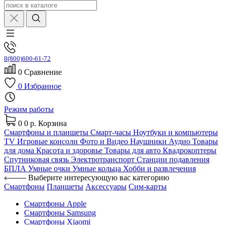
8(800)600-61-72
0
Сравнение
0
Избранное
Режим работы
0
0 р.
Корзина
Смартфоны и планшеты
Смарт-часы
Ноутбуки и компьютеры
TV
Игровые консоли
Фото и Видео
Наушники
Аудио
Товары
для дома
Красота и здоровье
Товары для авто
Квадрокоптеры
Спутниковая связь
Электротранспорт
Станции подавления
БПЛА
Умные очки
Умные кольца
Хобби и развлечения
Выберите интересующую вас категорию
Смартфоны
Планшеты
Аксессуары
Сим-карты
Смартфоны Apple
Смартфоны Samsung
Смартфоны Xiaomi