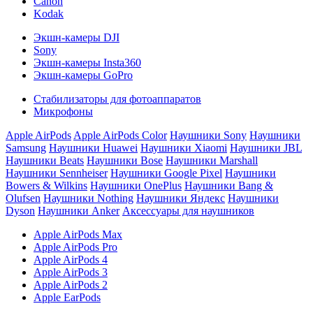
Canon
Kodak
Экшн-камеры DJI
Sony
Экшн-камеры Insta360
Экшн-камеры GoPro
Стабилизаторы для фотоаппаратов
Микрофоны
Apple AirPods
Apple AirPods Color
Наушники Sony
Наушники
Samsung
Наушники Huawei
Наушники Xiaomi
Наушники JBL
Наушники Beats
Наушники Bose
Наушники Marshall
Наушники Sennheiser
Наушники Google Pixel
Наушники
Bowers & Wilkins
Наушники OnePlus
Наушники Bang &
Olufsen
Наушники Nothing
Наушники Яндекс
Наушники
Dyson
Наушники Anker
Аксессуары для наушников
Apple AirPods Max
Apple AirPods Pro
Apple AirPods 4
Apple AirPods 3
Apple AirPods 2
Apple EarPods