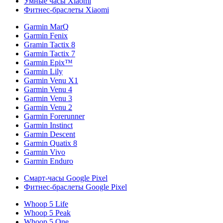
Умные часы Xiaomi
Фитнес-браслеты Xiaomi
Garmin MarQ
Garmin Fenix
Gramin Tactix 8
Garmin Tactix 7
Garmin Epix™
Garmin Lily
Garmin Venu X1
Garmin Venu 4
Garmin Venu 3
Garmin Venu 2
Garmin Forerunner
Garmin Instinct
Garmin Descent
Garmin Quatix 8
Garmin Vivo
Garmin Enduro
Смарт-часы Google Pixel
Фитнес-браслеты Google Pixel
Whoop 5 Life
Whoop 5 Peak
Whoop 5 One