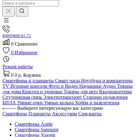
8(800)600-61-72
0
Сравнение
0
Избранное
Режим работы
0
0 р.
Корзина
Смартфоны и планшеты
Смарт-часы
Ноутбуки и компьютеры
TV
Игровые консоли
Фото и Видео
Наушники
Аудио
Товары
для дома
Красота и здоровье
Товары для авто
Квадрокоптеры
Спутниковая связь
Электротранспорт
Станции подавления
БПЛА
Умные очки
Умные кольца
Хобби и развлечения
Выберите интересующую вас категорию
Смартфоны
Планшеты
Аксессуары
Сим-карты
Смартфоны Apple
Смартфоны Samsung
Смартфоны Xiaomi