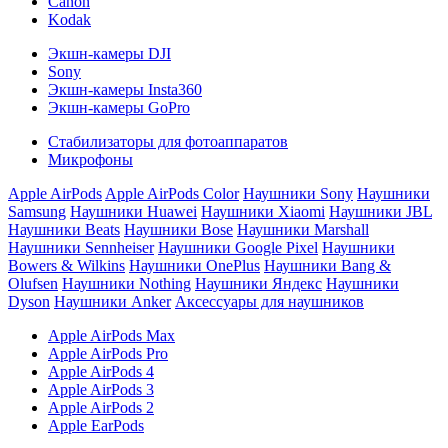
Canon
Kodak
Экшн-камеры DJI
Sony
Экшн-камеры Insta360
Экшн-камеры GoPro
Стабилизаторы для фотоаппаратов
Микрофоны
Apple AirPods
Apple AirPods Color
Наушники Sony
Наушники
Samsung
Наушники Huawei
Наушники Xiaomi
Наушники JBL
Наушники Beats
Наушники Bose
Наушники Marshall
Наушники Sennheiser
Наушники Google Pixel
Наушники
Bowers & Wilkins
Наушники OnePlus
Наушники Bang &
Olufsen
Наушники Nothing
Наушники Яндекс
Наушники
Dyson
Наушники Anker
Аксессуары для наушников
Apple AirPods Max
Apple AirPods Pro
Apple AirPods 4
Apple AirPods 3
Apple AirPods 2
Apple EarPods