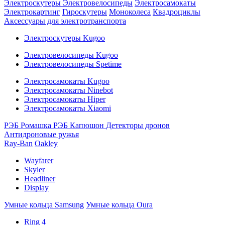
Электроскутеры
Электровелосипеды
Электросамокаты
Электрокартинг
Гироскутеры
Моноколеса
Квадроциклы
Аксессуары для электротранспорта
Электроскутеры Kugoo
Электровелосипеды Kugoo
Электровелосипеды Spetime
Электросамокаты Kugoo
Электросамокаты Ninebot
Электросамокаты Hiper
Электросамокаты Xiaomi
РЭБ Ромашка
РЭБ Капюшон
Детекторы дронов
Антидроновые ружья
Ray-Ban
Oakley
Wayfarer
Skyler
Headliner
Display
Умные кольца Samsung
Умные кольца Oura
Ring 4