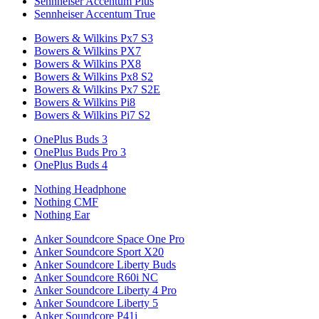
Sennheiser Accentum Plus
Sennheiser Accentum True
Bowers & Wilkins Px7 S3
Bowers & Wilkins PX7
Bowers & Wilkins PX8
Bowers & Wilkins Px8 S2
Bowers & Wilkins Px7 S2E
Bowers & Wilkins Pi8
Bowers & Wilkins Pi7 S2
OnePlus Buds 3
OnePlus Buds Pro 3
OnePlus Buds 4
Nothing Headphone
Nothing CMF
Nothing Ear
Anker Soundcore Space One Pro
Anker Soundcore Sport X20
Anker Soundcore Liberty Buds
Anker Soundcore R60i NC
Anker Soundcore Liberty 4 Pro
Anker Soundcore Liberty 5
Anker Soundcore P41i