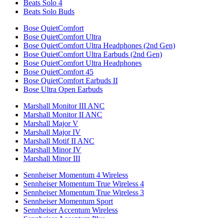
Beats Solo 4
Beats Solo Buds
Bose QuietComfort
Bose QuietComfort Ultra
Bose QuietComfort Ultra Headphones (2nd Gen)
Bose QuietComfort Ultra Earbuds (2nd Gen)
Bose QuietComfort Ultra Headphones
Bose QuietComfort 45
Bose QuietComfort Earbuds II
Bose Ultra Open Earbuds
Marshall Monitor III ANC
Marshall Monitor II ANC
Marshall Major V
Marshall Major IV
Marshall Motif II ANC
Marshall Minor IV
Marshall Minor III
Sennheiser Momentum 4 Wireless
Sennheiser Momentum True Wireless 4
Sennheiser Momentum True Wireless 3
Sennheiser Momentum Sport
Sennheiser Accentum Wireless