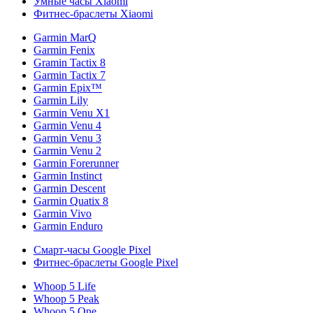
Умные часы Xiaomi
Фитнес-браслеты Xiaomi
Garmin MarQ
Garmin Fenix
Gramin Tactix 8
Garmin Tactix 7
Garmin Epix™
Garmin Lily
Garmin Venu X1
Garmin Venu 4
Garmin Venu 3
Garmin Venu 2
Garmin Forerunner
Garmin Instinct
Garmin Descent
Garmin Quatix 8
Garmin Vivo
Garmin Enduro
Смарт-часы Google Pixel
Фитнес-браслеты Google Pixel
Whoop 5 Life
Whoop 5 Peak
Whoop 5 One