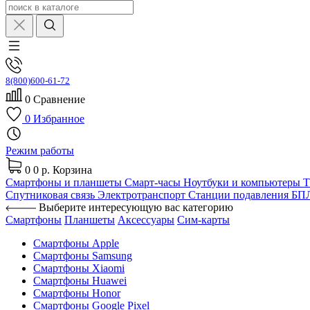
8(800)600-61-72
0
Сравнение
0
Избранное
Режим работы
0
0 р.
Корзина
Смартфоны и планшеты
Смарт-часы
Ноутбуки и компьютеры
Спутниковая связь
Электротранспорт
Станции подавления Б
Выберите интересующую вас категорию
Смартфоны
Планшеты
Аксессуары
Сим-карты
Смартфоны Apple
Смартфоны Samsung
Смартфоны Xiaomi
Смартфоны Huawei
Смартфоны Honor
Смартфоны Google Pixel