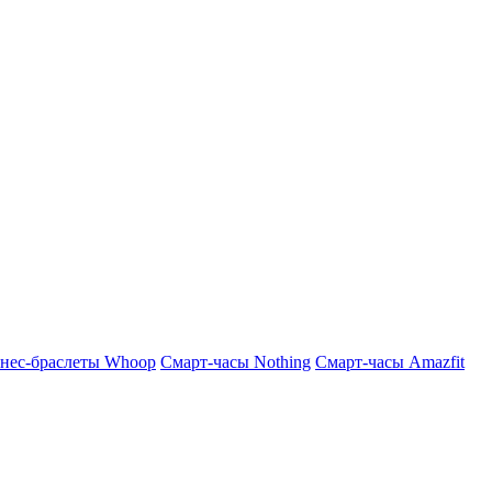
нес-браслеты Whoop
Смарт-часы Nothing
Смарт-часы Amazfit