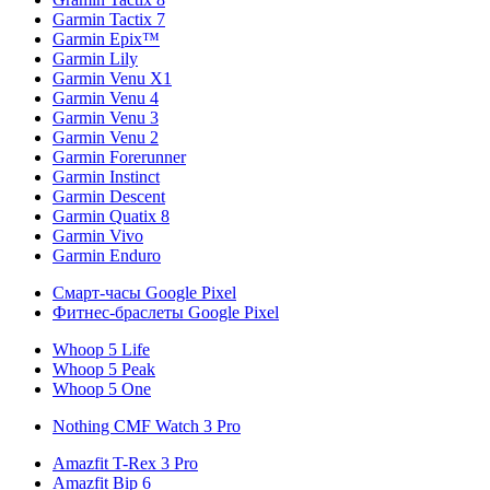
Garmin Tactix 7
Garmin Epix™
Garmin Lily
Garmin Venu X1
Garmin Venu 4
Garmin Venu 3
Garmin Venu 2
Garmin Forerunner
Garmin Instinct
Garmin Descent
Garmin Quatix 8
Garmin Vivo
Garmin Enduro
Смарт-часы Google Pixel
Фитнес-браслеты Google Pixel
Whoop 5 Life
Whoop 5 Peak
Whoop 5 One
Nothing CMF Watch 3 Pro
Amazfit T-Rex 3 Pro
Amazfit Bip 6