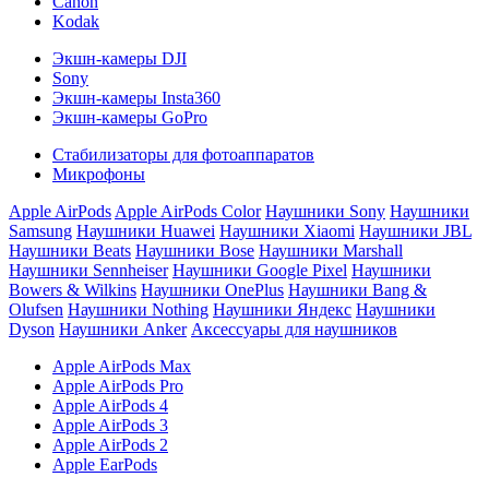
Canon
Kodak
Экшн-камеры DJI
Sony
Экшн-камеры Insta360
Экшн-камеры GoPro
Стабилизаторы для фотоаппаратов
Микрофоны
Apple AirPods
Apple AirPods Color
Наушники Sony
Наушники
Samsung
Наушники Huawei
Наушники Xiaomi
Наушники JBL
Наушники Beats
Наушники Bose
Наушники Marshall
Наушники Sennheiser
Наушники Google Pixel
Наушники
Bowers & Wilkins
Наушники OnePlus
Наушники Bang &
Olufsen
Наушники Nothing
Наушники Яндекс
Наушники
Dyson
Наушники Anker
Аксессуары для наушников
Apple AirPods Max
Apple AirPods Pro
Apple AirPods 4
Apple AirPods 3
Apple AirPods 2
Apple EarPods