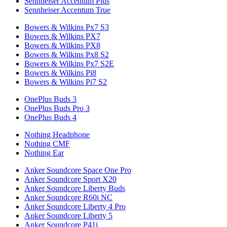
Sennheiser Accentum Plus
Sennheiser Accentum True
Bowers & Wilkins Px7 S3
Bowers & Wilkins PX7
Bowers & Wilkins PX8
Bowers & Wilkins Px8 S2
Bowers & Wilkins Px7 S2E
Bowers & Wilkins Pi8
Bowers & Wilkins Pi7 S2
OnePlus Buds 3
OnePlus Buds Pro 3
OnePlus Buds 4
Nothing Headphone
Nothing CMF
Nothing Ear
Anker Soundcore Space One Pro
Anker Soundcore Sport X20
Anker Soundcore Liberty Buds
Anker Soundcore R60i NC
Anker Soundcore Liberty 4 Pro
Anker Soundcore Liberty 5
Anker Soundcore P41i