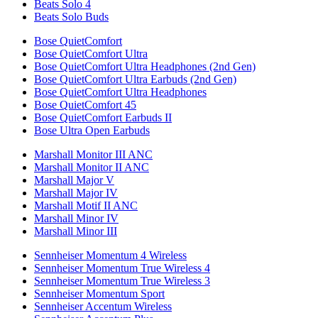
Beats Solo 4
Beats Solo Buds
Bose QuietComfort
Bose QuietComfort Ultra
Bose QuietComfort Ultra Headphones (2nd Gen)
Bose QuietComfort Ultra Earbuds (2nd Gen)
Bose QuietComfort Ultra Headphones
Bose QuietComfort 45
Bose QuietComfort Earbuds II
Bose Ultra Open Earbuds
Marshall Monitor III ANC
Marshall Monitor II ANC
Marshall Major V
Marshall Major IV
Marshall Motif II ANC
Marshall Minor IV
Marshall Minor III
Sennheiser Momentum 4 Wireless
Sennheiser Momentum True Wireless 4
Sennheiser Momentum True Wireless 3
Sennheiser Momentum Sport
Sennheiser Accentum Wireless