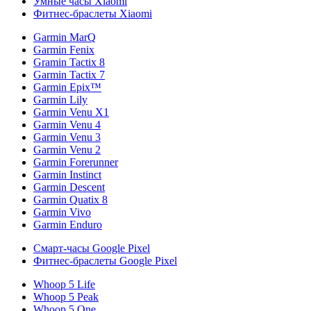
Умные часы Xiaomi
Фитнес-браслеты Xiaomi
Garmin MarQ
Garmin Fenix
Gramin Tactix 8
Garmin Tactix 7
Garmin Epix™
Garmin Lily
Garmin Venu X1
Garmin Venu 4
Garmin Venu 3
Garmin Venu 2
Garmin Forerunner
Garmin Instinct
Garmin Descent
Garmin Quatix 8
Garmin Vivo
Garmin Enduro
Смарт-часы Google Pixel
Фитнес-браслеты Google Pixel
Whoop 5 Life
Whoop 5 Peak
Whoop 5 One