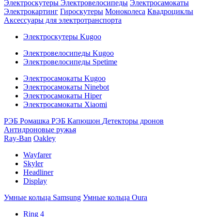
Электроскутеры
Электровелосипеды
Электросамокаты
Электрокартинг
Гироскутеры
Моноколеса
Квадроциклы
Аксессуары для электротранспорта
Электроскутеры Kugoo
Электровелосипеды Kugoo
Электровелосипеды Spetime
Электросамокаты Kugoo
Электросамокаты Ninebot
Электросамокаты Hiper
Электросамокаты Xiaomi
РЭБ Ромашка
РЭБ Капюшон
Детекторы дронов
Антидроновые ружья
Ray-Ban
Oakley
Wayfarer
Skyler
Headliner
Display
Умные кольца Samsung
Умные кольца Oura
Ring 4