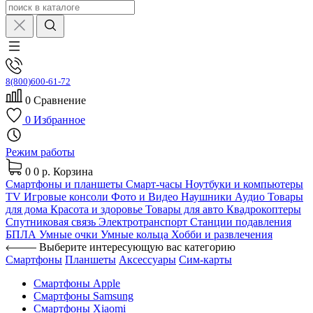
8(800)600-61-72
0
Сравнение
0
Избранное
Режим работы
0
0 р.
Корзина
Смартфоны и планшеты
Смарт-часы
Ноутбуки и компьютеры
TV
Игровые консоли
Фото и Видео
Наушники
Аудио
Товары
для дома
Красота и здоровье
Товары для авто
Квадрокоптеры
Спутниковая связь
Электротранспорт
Станции подавления
БПЛА
Умные очки
Умные кольца
Хобби и развлечения
Выберите интересующую вас категорию
Смартфоны
Планшеты
Аксессуары
Сим-карты
Смартфоны Apple
Смартфоны Samsung
Смартфоны Xiaomi