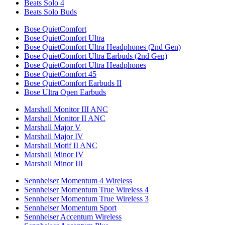
Beats Solo 4
Beats Solo Buds
Bose QuietComfort
Bose QuietComfort Ultra
Bose QuietComfort Ultra Headphones (2nd Gen)
Bose QuietComfort Ultra Earbuds (2nd Gen)
Bose QuietComfort Ultra Headphones
Bose QuietComfort 45
Bose QuietComfort Earbuds II
Bose Ultra Open Earbuds
Marshall Monitor III ANC
Marshall Monitor II ANC
Marshall Major V
Marshall Major IV
Marshall Motif II ANC
Marshall Minor IV
Marshall Minor III
Sennheiser Momentum 4 Wireless
Sennheiser Momentum True Wireless 4
Sennheiser Momentum True Wireless 3
Sennheiser Momentum Sport
Sennheiser Accentum Wireless