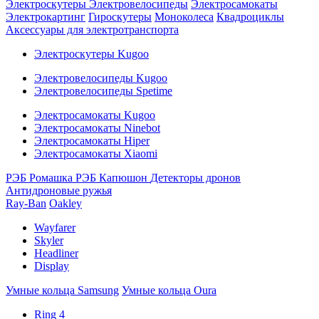
Электроскутеры
Электровелосипеды
Электросамокаты
Электрокартинг
Гироскутеры
Моноколеса
Квадроциклы
Аксессуары для электротранспорта
Электроскутеры Kugoo
Электровелосипеды Kugoo
Электровелосипеды Spetime
Электросамокаты Kugoo
Электросамокаты Ninebot
Электросамокаты Hiper
Электросамокаты Xiaomi
РЭБ Ромашка
РЭБ Капюшон
Детекторы дронов
Антидроновые ружья
Ray-Ban
Oakley
Wayfarer
Skyler
Headliner
Display
Умные кольца Samsung
Умные кольца Oura
Ring 4