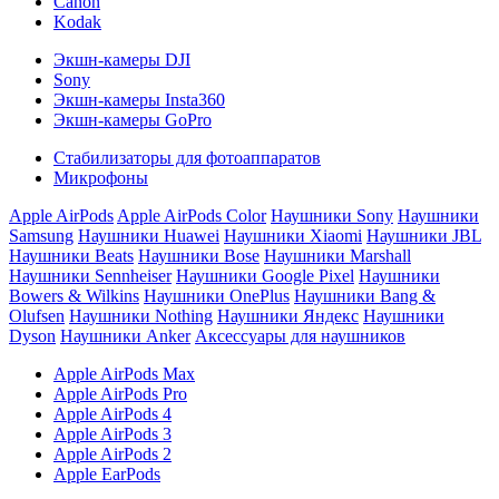
Canon
Kodak
Экшн-камеры DJI
Sony
Экшн-камеры Insta360
Экшн-камеры GoPro
Стабилизаторы для фотоаппаратов
Микрофоны
Apple AirPods
Apple AirPods Color
Наушники Sony
Наушники
Samsung
Наушники Huawei
Наушники Xiaomi
Наушники JBL
Наушники Beats
Наушники Bose
Наушники Marshall
Наушники Sennheiser
Наушники Google Pixel
Наушники
Bowers & Wilkins
Наушники OnePlus
Наушники Bang &
Olufsen
Наушники Nothing
Наушники Яндекс
Наушники
Dyson
Наушники Anker
Аксессуары для наушников
Apple AirPods Max
Apple AirPods Pro
Apple AirPods 4
Apple AirPods 3
Apple AirPods 2
Apple EarPods