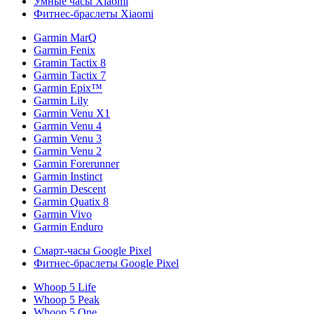
Умные часы Xiaomi
Фитнес-браслеты Xiaomi
Garmin MarQ
Garmin Fenix
Gramin Tactix 8
Garmin Tactix 7
Garmin Epix™
Garmin Lily
Garmin Venu X1
Garmin Venu 4
Garmin Venu 3
Garmin Venu 2
Garmin Forerunner
Garmin Instinct
Garmin Descent
Garmin Quatix 8
Garmin Vivo
Garmin Enduro
Смарт-часы Google Pixel
Фитнес-браслеты Google Pixel
Whoop 5 Life
Whoop 5 Peak
Whoop 5 One