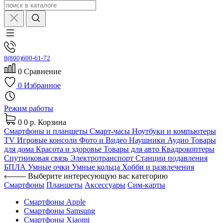
8(800)600-61-72
0
Сравнение
0
Избранное
Режим работы
0
0 р.
Корзина
Смартфоны и планшеты
Смарт-часы
Ноутбуки и компьютеры
TV
Игровые консоли
Фото и Видео
Наушники
Аудио
Товары
для дома
Красота и здоровье
Товары для авто
Квадрокоптеры
Спутниковая связь
Электротранспорт
Станции подавления
БПЛА
Умные очки
Умные кольца
Хобби и развлечения
Выберите интересующую вас категорию
Смартфоны
Планшеты
Аксессуары
Сим-карты
Смартфоны Apple
Смартфоны Samsung
Смартфоны Xiaomi