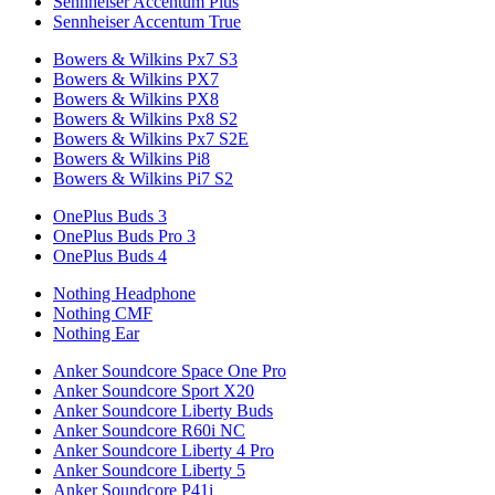
Sennheiser Accentum Plus
Sennheiser Accentum True
Bowers & Wilkins Px7 S3
Bowers & Wilkins PX7
Bowers & Wilkins PX8
Bowers & Wilkins Px8 S2
Bowers & Wilkins Px7 S2E
Bowers & Wilkins Pi8
Bowers & Wilkins Pi7 S2
OnePlus Buds 3
OnePlus Buds Pro 3
OnePlus Buds 4
Nothing Headphone
Nothing CMF
Nothing Ear
Anker Soundcore Space One Pro
Anker Soundcore Sport X20
Anker Soundcore Liberty Buds
Anker Soundcore R60i NC
Anker Soundcore Liberty 4 Pro
Anker Soundcore Liberty 5
Anker Soundcore P41i