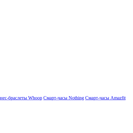
нес-браслеты Whoop
Смарт-часы Nothing
Смарт-часы Amazfit