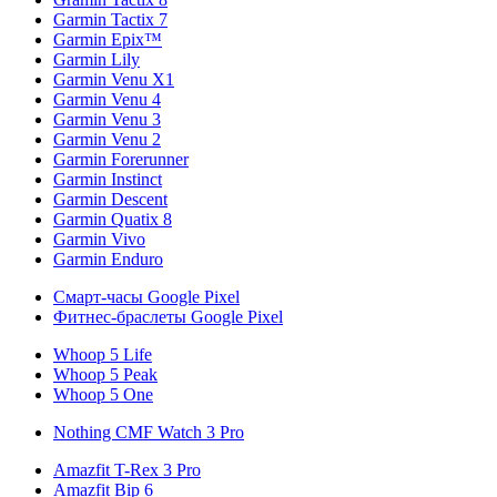
Garmin Tactix 7
Garmin Epix™
Garmin Lily
Garmin Venu X1
Garmin Venu 4
Garmin Venu 3
Garmin Venu 2
Garmin Forerunner
Garmin Instinct
Garmin Descent
Garmin Quatix 8
Garmin Vivo
Garmin Enduro
Смарт-часы Google Pixel
Фитнес-браслеты Google Pixel
Whoop 5 Life
Whoop 5 Peak
Whoop 5 One
Nothing CMF Watch 3 Pro
Amazfit T-Rex 3 Pro
Amazfit Bip 6