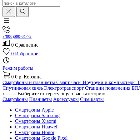
8(800)600-61-72
0
Сравнение
0
Избранное
Режим работы
0
0 р.
Корзина
Смартфоны и планшеты
Смарт-часы
Ноутбуки и компьютеры
Спутниковая связь
Электротранспорт
Станции подавления Б
Выберите интересующую вас категорию
Смартфоны
Планшеты
Аксессуары
Сим-карты
Смартфоны Apple
Смартфоны Samsung
Смартфоны Xiaomi
Смартфоны Huawei
Смартфоны Honor
Смартфоны Google Pixel