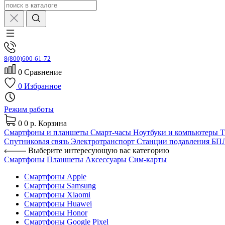
8(800)600-61-72
0
Сравнение
0
Избранное
Режим работы
0
0 р.
Корзина
Смартфоны и планшеты
Смарт-часы
Ноутбуки и компьютеры
Спутниковая связь
Электротранспорт
Станции подавления Б
Выберите интересующую вас категорию
Смартфоны
Планшеты
Аксессуары
Сим-карты
Смартфоны Apple
Смартфоны Samsung
Смартфоны Xiaomi
Смартфоны Huawei
Смартфоны Honor
Смартфоны Google Pixel