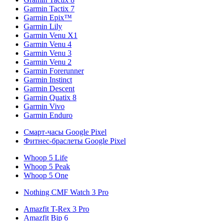
Garmin Tactix 7
Garmin Epix™
Garmin Lily
Garmin Venu X1
Garmin Venu 4
Garmin Venu 3
Garmin Venu 2
Garmin Forerunner
Garmin Instinct
Garmin Descent
Garmin Quatix 8
Garmin Vivo
Garmin Enduro
Смарт-часы Google Pixel
Фитнес-браслеты Google Pixel
Whoop 5 Life
Whoop 5 Peak
Whoop 5 One
Nothing CMF Watch 3 Pro
Amazfit T-Rex 3 Pro
Amazfit Bip 6