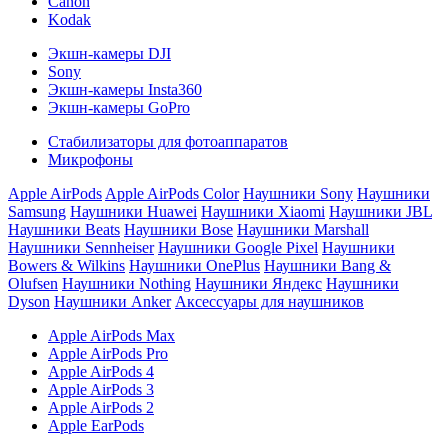
Canon
Kodak
Экшн-камеры DJI
Sony
Экшн-камеры Insta360
Экшн-камеры GoPro
Стабилизаторы для фотоаппаратов
Микрофоны
Apple AirPods
Apple AirPods Color
Наушники Sony
Наушники
Samsung
Наушники Huawei
Наушники Xiaomi
Наушники JBL
Наушники Beats
Наушники Bose
Наушники Marshall
Наушники Sennheiser
Наушники Google Pixel
Наушники
Bowers & Wilkins
Наушники OnePlus
Наушники Bang &
Olufsen
Наушники Nothing
Наушники Яндекс
Наушники
Dyson
Наушники Anker
Аксессуары для наушников
Apple AirPods Max
Apple AirPods Pro
Apple AirPods 4
Apple AirPods 3
Apple AirPods 2
Apple EarPods