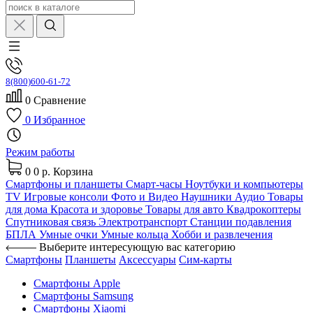
8(800)600-61-72
0
Сравнение
0
Избранное
Режим работы
0
0 р.
Корзина
Смартфоны и планшеты
Смарт-часы
Ноутбуки и компьютеры
TV
Игровые консоли
Фото и Видео
Наушники
Аудио
Товары
для дома
Красота и здоровье
Товары для авто
Квадрокоптеры
Спутниковая связь
Электротранспорт
Станции подавления
БПЛА
Умные очки
Умные кольца
Хобби и развлечения
Выберите интересующую вас категорию
Смартфоны
Планшеты
Аксессуары
Сим-карты
Смартфоны Apple
Смартфоны Samsung
Смартфоны Xiaomi