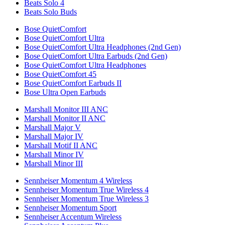
Beats Solo 4
Beats Solo Buds
Bose QuietComfort
Bose QuietComfort Ultra
Bose QuietComfort Ultra Headphones (2nd Gen)
Bose QuietComfort Ultra Earbuds (2nd Gen)
Bose QuietComfort Ultra Headphones
Bose QuietComfort 45
Bose QuietComfort Earbuds II
Bose Ultra Open Earbuds
Marshall Monitor III ANC
Marshall Monitor II ANC
Marshall Major V
Marshall Major IV
Marshall Motif II ANC
Marshall Minor IV
Marshall Minor III
Sennheiser Momentum 4 Wireless
Sennheiser Momentum True Wireless 4
Sennheiser Momentum True Wireless 3
Sennheiser Momentum Sport
Sennheiser Accentum Wireless