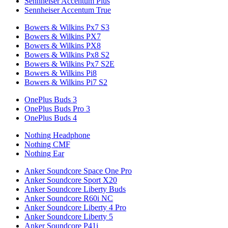
Sennheiser Accentum Plus
Sennheiser Accentum True
Bowers & Wilkins Px7 S3
Bowers & Wilkins PX7
Bowers & Wilkins PX8
Bowers & Wilkins Px8 S2
Bowers & Wilkins Px7 S2E
Bowers & Wilkins Pi8
Bowers & Wilkins Pi7 S2
OnePlus Buds 3
OnePlus Buds Pro 3
OnePlus Buds 4
Nothing Headphone
Nothing CMF
Nothing Ear
Anker Soundcore Space One Pro
Anker Soundcore Sport X20
Anker Soundcore Liberty Buds
Anker Soundcore R60i NC
Anker Soundcore Liberty 4 Pro
Anker Soundcore Liberty 5
Anker Soundcore P41i