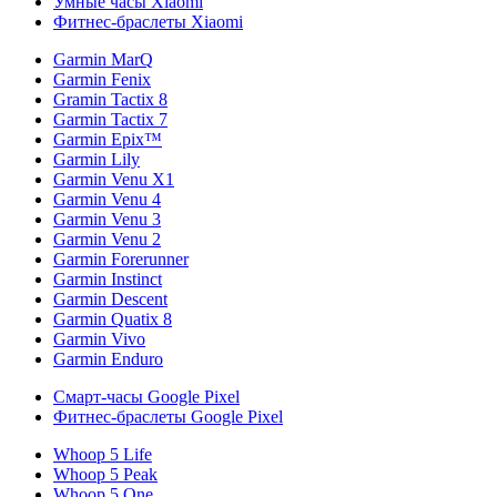
Умные часы Xiaomi
Фитнес-браслеты Xiaomi
Garmin MarQ
Garmin Fenix
Gramin Tactix 8
Garmin Tactix 7
Garmin Epix™
Garmin Lily
Garmin Venu X1
Garmin Venu 4
Garmin Venu 3
Garmin Venu 2
Garmin Forerunner
Garmin Instinct
Garmin Descent
Garmin Quatix 8
Garmin Vivo
Garmin Enduro
Смарт-часы Google Pixel
Фитнес-браслеты Google Pixel
Whoop 5 Life
Whoop 5 Peak
Whoop 5 One