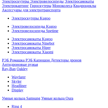
Электроскутеры
Электровелосипеды
Электросамокаты
Электрокартинг
Гироскутеры
Моноколеса
Квадроциклы
Аксессуары для электротранспорта
Электроскутеры Kugoo
Электровелосипеды Kugoo
Электровелосипеды Spetime
Электросамокаты Kugoo
Электросамокаты Ninebot
Электросамокаты Hiper
Электросамокаты Xiaomi
РЭБ Ромашка
РЭБ Капюшон
Детекторы дронов
Антидроновые ружья
Ray-Ban
Oakley
Wayfarer
Skyler
Headliner
Display
Умные кольца Samsung
Умные кольца Oura
Ring 4