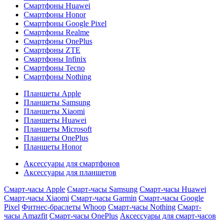
Смартфоны Huawei
Смартфоны Honor
Смартфоны Google Pixel
Смартфоны Realme
Смартфоны OnePlus
Смартфоны ZTE
Смартфоны Infinix
Смартфоны Tecno
Смартфоны Nothing
Планшеты Apple
Планшеты Samsung
Планшеты Xiaomi
Планшеты Huawei
Планшеты Microsoft
Планшеты OnePlus
Планшеты Honor
Аксессуары для смартфонов
Аксессуары для планшетов
Смарт-часы Apple
Смарт-часы Samsung
Смарт-часы Huawei
Смарт-часы Xiaomi
Смарт-часы Garmin
Смарт-часы Google
Pixel
Фитнес-браслеты Whoop
Смарт-часы Nothing
Смарт-
часы Amazfit
Смарт-часы OnePlus
Аксессуары для смарт-часов