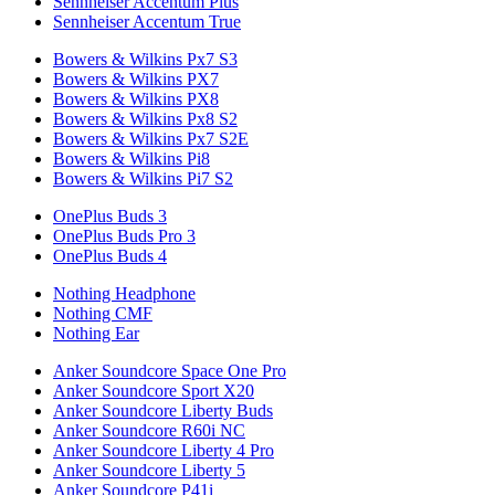
Sennheiser Accentum Plus
Sennheiser Accentum True
Bowers & Wilkins Px7 S3
Bowers & Wilkins PX7
Bowers & Wilkins PX8
Bowers & Wilkins Px8 S2
Bowers & Wilkins Px7 S2E
Bowers & Wilkins Pi8
Bowers & Wilkins Pi7 S2
OnePlus Buds 3
OnePlus Buds Pro 3
OnePlus Buds 4
Nothing Headphone
Nothing CMF
Nothing Ear
Anker Soundcore Space One Pro
Anker Soundcore Sport X20
Anker Soundcore Liberty Buds
Anker Soundcore R60i NC
Anker Soundcore Liberty 4 Pro
Anker Soundcore Liberty 5
Anker Soundcore P41i