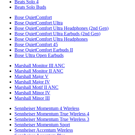
Beats Solo 4
Beats Solo Buds
Bose QuietComfort
Bose QuietComfort Ultra
Bose QuietComfort Ultra Headphones (2nd Gen)
Bose QuietComfort Ultra Earbuds (2nd Gen)
Bose QuietComfort Ultra Headphones
Bose QuietComfort 45
Bose QuietComfort Earbuds II
Bose Ultra Open Earbuds
Marshall Monitor III ANC
Marshall Monitor II ANC
Marshall Major V
Marshall Major IV
Marshall Motif II ANC
Marshall Minor IV
Marshall Minor III
Sennheiser Momentum 4 Wireless
Sennheiser Momentum True Wireless 4
Sennheiser Momentum True Wireless 3
Sennheiser Momentum Sport
Sennheiser Accentum Wireless