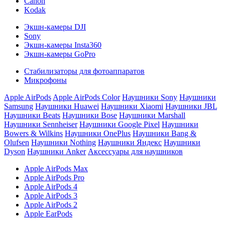
Canon
Kodak
Экшн-камеры DJI
Sony
Экшн-камеры Insta360
Экшн-камеры GoPro
Стабилизаторы для фотоаппаратов
Микрофоны
Apple AirPods
Apple AirPods Color
Наушники Sony
Наушники
Samsung
Наушники Huawei
Наушники Xiaomi
Наушники JBL
Наушники Beats
Наушники Bose
Наушники Marshall
Наушники Sennheiser
Наушники Google Pixel
Наушники
Bowers & Wilkins
Наушники OnePlus
Наушники Bang &
Olufsen
Наушники Nothing
Наушники Яндекс
Наушники
Dyson
Наушники Anker
Аксессуары для наушников
Apple AirPods Max
Apple AirPods Pro
Apple AirPods 4
Apple AirPods 3
Apple AirPods 2
Apple EarPods