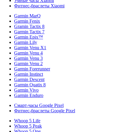
Умные часы Xiaomi
Фитнес-браслеты Xiaomi
Garmin MarQ
Garmin Fenix
Gramin Tactix 8
Garmin Tactix 7
Garmin Epix™
Garmin Lily
Garmin Venu X1
Garmin Venu 4
Garmin Venu 3
Garmin Venu 2
Garmin Forerunner
Garmin Instinct
Garmin Descent
Garmin Quatix 8
Garmin Vivo
Garmin Enduro
Смарт-часы Google Pixel
Фитнес-браслеты Google Pixel
Whoop 5 Life
Whoop 5 Peak
Whoop 5 One