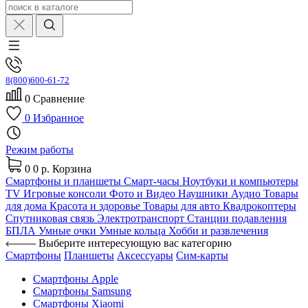
8(800)600-61-72
0
Сравнение
0
Избранное
Режим работы
0
0 р.
Корзина
Смартфоны и планшеты
Смарт-часы
Ноутбуки и компьютеры
TV
Игровые консоли
Фото и Видео
Наушники
Аудио
Товары
для дома
Красота и здоровье
Товары для авто
Квадрокоптеры
Спутниковая связь
Электротранспорт
Станции подавления
БПЛА
Умные очки
Умные кольца
Хобби и развлечения
Выберите интересующую вас категорию
Смартфоны
Планшеты
Аксессуары
Сим-карты
Смартфоны Apple
Смартфоны Samsung
Смартфоны Xiaomi