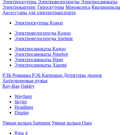
Электроскутеры
Электровелосипеды
Электросамокаты
Электрокартинг
Гироскутеры
Моноколеса
Квадроциклы
Аксессуары для электротранспорта
Электроскутеры Kugoo
Электровелосипеды Kugoo
Электровелосипеды Spetime
Электросамокаты Kugoo
Электросамокаты Ninebot
Электросамокаты Hiper
Электросамокаты Xiaomi
РЭБ Ромашка
РЭБ Капюшон
Детекторы дронов
Антидроновые ружья
Ray-Ban
Oakley
Wayfarer
Skyler
Headliner
Display
Умные кольца Samsung
Умные кольца Oura
Ring 4