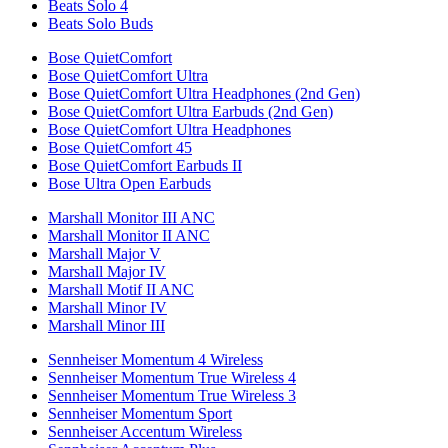
Beats Solo 4
Beats Solo Buds
Bose QuietComfort
Bose QuietComfort Ultra
Bose QuietComfort Ultra Headphones (2nd Gen)
Bose QuietComfort Ultra Earbuds (2nd Gen)
Bose QuietComfort Ultra Headphones
Bose QuietComfort 45
Bose QuietComfort Earbuds II
Bose Ultra Open Earbuds
Marshall Monitor III ANC
Marshall Monitor II ANC
Marshall Major V
Marshall Major IV
Marshall Motif II ANC
Marshall Minor IV
Marshall Minor III
Sennheiser Momentum 4 Wireless
Sennheiser Momentum True Wireless 4
Sennheiser Momentum True Wireless 3
Sennheiser Momentum Sport
Sennheiser Accentum Wireless