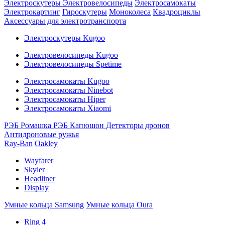
Электроскутеры
Электровелосипеды
Электросамокаты
Электрокартинг
Гироскутеры
Моноколеса
Квадроциклы
Аксессуары для электротранспорта
Электроскутеры Kugoo
Электровелосипеды Kugoo
Электровелосипеды Spetime
Электросамокаты Kugoo
Электросамокаты Ninebot
Электросамокаты Hiper
Электросамокаты Xiaomi
РЭБ Ромашка
РЭБ Капюшон
Детекторы дронов
Антидроновые ружья
Ray-Ban
Oakley
Wayfarer
Skyler
Headliner
Display
Умные кольца Samsung
Умные кольца Oura
Ring 4