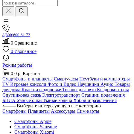
8(800)600-61-72
0
Сравнение
0
Избранное
Режим работы
0
0 р.
Корзина
Смартфоны и планшеты
Смарт-часы
Ноутбуки и компьютеры
TV
Игровые консоли
Фото и Видео
Наушники
Аудио
Товары
для дома
Красота и здоровье
Товары для авто
Квадрокоптеры
Спутниковая связь
Электротранспорт
Станции подавления
БПЛА
Умные очки
Умные кольца
Хобби и развлечения
Выберите интересующую вас категорию
Смартфоны
Планшеты
Аксессуары
Сим-карты
Смартфоны Apple
Смартфоны Samsung
Смартфоны Xiaomi