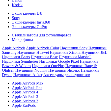
Canon
Kodak
Экшн-камеры DJI
Sony
Экшн-камеры Insta360
Экшн-камеры GoPro
Стабилизаторы для фотоаппаратов
Микрофоны
Apple AirPods
Apple AirPods Color
Наушники Sony
Наушники
Samsung
Наушники Huawei
Наушники Xiaomi
Наушники JBL
Наушники Beats
Наушники Bose
Наушники Marshall
Наушники Sennheiser
Наушники Google Pixel
Наушники
Bowers & Wilkins
Наушники OnePlus
Наушники Bang &
Olufsen
Наушники Nothing
Наушники Яндекс
Наушники
Dyson
Наушники Anker
Аксессуары для наушников
Apple AirPods Max
Apple AirPods Pro
Apple AirPods 4
Apple AirPods 3
Apple AirPods 2
Apple EarPods