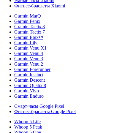
Умные часы Xiaomi
Фитнес-браслеты Xiaomi
Garmin MarQ
Garmin Fenix
Gramin Tactix 8
Garmin Tactix 7
Garmin Epix™
Garmin Lily
Garmin Venu X1
Garmin Venu 4
Garmin Venu 3
Garmin Venu 2
Garmin Forerunner
Garmin Instinct
Garmin Descent
Garmin Quatix 8
Garmin Vivo
Garmin Enduro
Смарт-часы Google Pixel
Фитнес-браслеты Google Pixel
Whoop 5 Life
Whoop 5 Peak
Whoop 5 One