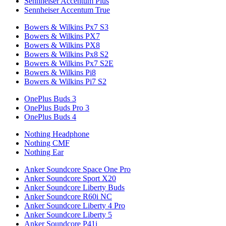
Sennheiser Accentum Plus
Sennheiser Accentum True
Bowers & Wilkins Px7 S3
Bowers & Wilkins PX7
Bowers & Wilkins PX8
Bowers & Wilkins Px8 S2
Bowers & Wilkins Px7 S2E
Bowers & Wilkins Pi8
Bowers & Wilkins Pi7 S2
OnePlus Buds 3
OnePlus Buds Pro 3
OnePlus Buds 4
Nothing Headphone
Nothing CMF
Nothing Ear
Anker Soundcore Space One Pro
Anker Soundcore Sport X20
Anker Soundcore Liberty Buds
Anker Soundcore R60i NC
Anker Soundcore Liberty 4 Pro
Anker Soundcore Liberty 5
Anker Soundcore P41i