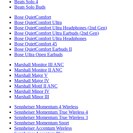
Beats Solo 4
Beats Solo Buds
Bose QuietComfort
Bose QuietComfort Ultra
Bose QuietComfort Ultra Headphones (2nd Gen)
Bose QuietComfort Ultra Earbuds (2nd Gen)
Bose QuietComfort Ultra Headphones
Bose QuietComfort 45
Bose QuietComfort Earbuds II
Bose Ultra Open Earbuds
Marshall Monitor III ANC
Marshall Monitor II ANC
Marshall Major V
Marshall Major IV
Marshall Motif II ANC
Marshall Minor IV
Marshall Minor III
Sennheiser Momentum 4 Wireless
Sennheiser Momentum True Wireless 4
Sennheiser Momentum True Wireless 3
Sennheiser Momentum Sport
Sennheiser Accentum Wireless