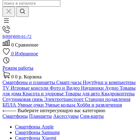
8(800)600-61-72
0
Сравнение
0
Избранное
Режим работы
0
0 р.
Корзина
Смартфоны и планшеты
Смарт-часы
Ноутбуки и компьютеры
TV
Игровые консоли
Фото и Видео
Наушники
Аудио
Товары
для дома
Красота и здоровье
Товары для авто
Квадрокоптеры
Спутниковая связь
Электротранспорт
Станции подавления
БПЛА
Умные очки
Умные кольца
Хобби и развлечения
Выберите интересующую вас категорию
Смартфоны
Планшеты
Аксессуары
Сим-карты
Смартфоны Apple
Смартфоны Samsung
Смартфоны Xiaomi