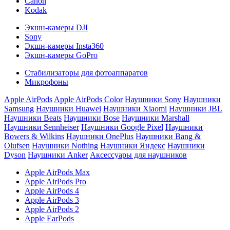
Canon
Kodak
Экшн-камеры DJI
Sony
Экшн-камеры Insta360
Экшн-камеры GoPro
Стабилизаторы для фотоаппаратов
Микрофоны
Apple AirPods
Apple AirPods Color
Наушники Sony
Наушники
Samsung
Наушники Huawei
Наушники Xiaomi
Наушники JBL
Наушники Beats
Наушники Bose
Наушники Marshall
Наушники Sennheiser
Наушники Google Pixel
Наушники
Bowers & Wilkins
Наушники OnePlus
Наушники Bang &
Olufsen
Наушники Nothing
Наушники Яндекс
Наушники
Dyson
Наушники Anker
Аксессуары для наушников
Apple AirPods Max
Apple AirPods Pro
Apple AirPods 4
Apple AirPods 3
Apple AirPods 2
Apple EarPods