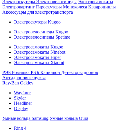
Электроскутеры
Электровелосипеды
Электросамокаты
Электрокартинг
Гироскутеры
Моноколеса
Квадроциклы
Аксессуары для электротранспорта
Электроскутеры Kugoo
Электровелосипеды Kugoo
Электровелосипеды Spetime
Электросамокаты Kugoo
Электросамокаты Ninebot
Электросамокаты Hiper
Электросамокаты Xiaomi
РЭБ Ромашка
РЭБ Капюшон
Детекторы дронов
Антидроновые ружья
Ray-Ban
Oakley
Wayfarer
Skyler
Headliner
Display
Умные кольца Samsung
Умные кольца Oura
Ring 4