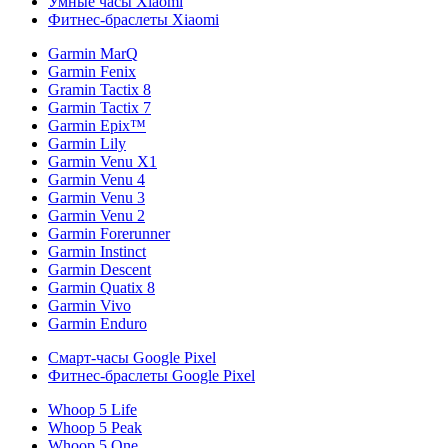
Умные часы Xiaomi
Фитнес-браслеты Xiaomi
Garmin MarQ
Garmin Fenix
Gramin Tactix 8
Garmin Tactix 7
Garmin Epix™
Garmin Lily
Garmin Venu X1
Garmin Venu 4
Garmin Venu 3
Garmin Venu 2
Garmin Forerunner
Garmin Instinct
Garmin Descent
Garmin Quatix 8
Garmin Vivo
Garmin Enduro
Смарт-часы Google Pixel
Фитнес-браслеты Google Pixel
Whoop 5 Life
Whoop 5 Peak
Whoop 5 One