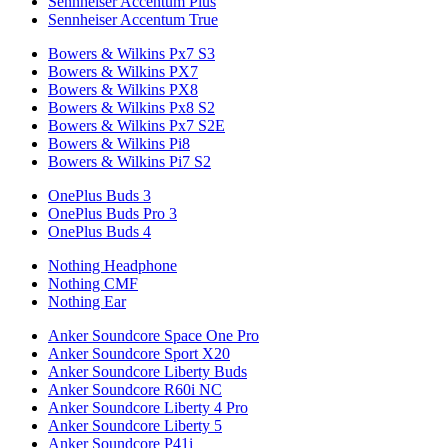
Sennheiser Accentum Plus
Sennheiser Accentum True
Bowers & Wilkins Px7 S3
Bowers & Wilkins PX7
Bowers & Wilkins PX8
Bowers & Wilkins Px8 S2
Bowers & Wilkins Px7 S2E
Bowers & Wilkins Pi8
Bowers & Wilkins Pi7 S2
OnePlus Buds 3
OnePlus Buds Pro 3
OnePlus Buds 4
Nothing Headphone
Nothing CMF
Nothing Ear
Anker Soundcore Space One Pro
Anker Soundcore Sport X20
Anker Soundcore Liberty Buds
Anker Soundcore R60i NC
Anker Soundcore Liberty 4 Pro
Anker Soundcore Liberty 5
Anker Soundcore P41i