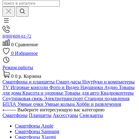
8(800)600-61-72
0
Сравнение
0
Избранное
Режим работы
0
0 р.
Корзина
Смартфоны и планшеты
Смарт-часы
Ноутбуки и компьютеры
TV
Игровые консоли
Фото и Видео
Наушники
Аудио
Товары
для дома
Красота и здоровье
Товары для авто
Квадрокоптеры
Спутниковая связь
Электротранспорт
Станции подавления
БПЛА
Умные очки
Умные кольца
Хобби и развлечения
Выберите интересующую вас категорию
Смартфоны
Планшеты
Аксессуары
Сим-карты
Смартфоны Apple
Смартфоны Samsung
Смартфоны Xiaomi