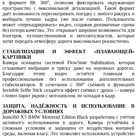
в формате 8K 360°, позволяя фиксировать окружающее
пространство с максимальной детализацией. Такой формат
даёт возможность пересматривать поездку с любого ракурса и
выбирать лучшие кадры уже после съёмки. Пользователь
может «перекадрировать» видео, создавая динамичные сцены
без потери качества. Это открывает широкие возможности для
блогеров, путешественников и мотоэнтузиастов, которые
хотят передать атмосферу дороги максимально реалистично.
СТАБИЛИЗАЦИЯ И ЭФФЕКТ «ПЛАВАЮЩЕЙ»
КАРТИНКИ
Камера оснащена системой FlowState Stabilization, которая
сглаживает вибрации и тряску даже на неровных дорогах.
Благодаря этому видео остаётся плавным и
профессиональным без использования дополнительных
стабилизаторов. В сочетании с 360° съёмкой и функцией
Invisible Selfie Stick создаётся эффект съёмки с дрона — камера
словно парит рядом с мотоциклом, не попадая в кадр.
ЗАЩИТА, НАДЁЖНОСТЬ И ИСПОЛЬЗОВАНИЕ В
ДОРОЖНЫХ УСЛОВИЯХ
Insta360 X5 BMW Motorrad Edition Black разработана с учётом
активного использования в дороге. Камера устойчива к
сложным условиям и защищена от воздействия внешней
среды, включая влагу. Это позволяет использовать устройство