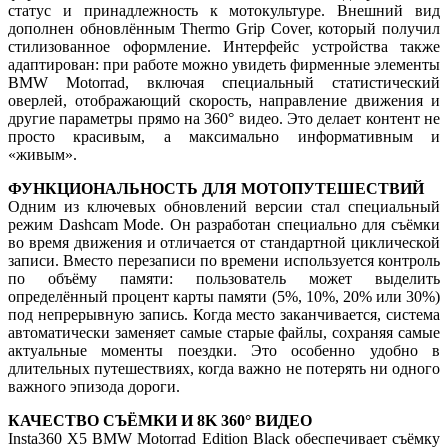
статус и принадлежность к мотокультуре. Внешний вид
дополнен обновлённым Thermo Grip Cover, который получил
стилизованное оформление. Интерфейс устройства также
адаптирован: при работе можно увидеть фирменные элементы
BMW Motorrad, включая специальный статистический
оверлей, отображающий скорость, направление движения и
другие параметры прямо на 360° видео. Это делает контент не
просто красивым, а максимально информативным и
«живым».
ФУНКЦИОНАЛЬНОСТЬ ДЛЯ МОТОПУТЕШЕСТВИЙ
Одним из ключевых обновлений версии стал специальный
режим Dashcam Mode. Он разработан специально для съёмки
во время движения и отличается от стандартной циклической
записи. Вместо перезаписи по времени используется контроль
по объёму памяти: пользователь может выделить
определённый процент карты памяти (5%, 10%, 20% или 30%)
под непрерывную запись. Когда место заканчивается, система
автоматически заменяет самые старые файлы, сохраняя самые
актуальные моменты поездки. Это особенно удобно в
длительных путешествиях, когда важно не потерять ни одного
важного эпизода дороги.
КАЧЕСТВО СЪЁМКИ И 8K 360° ВИДЕО
Insta360 X5 BMW Motorrad Edition Black обеспечивает съёмку