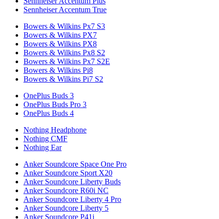
Sennheiser Accentum Plus
Sennheiser Accentum True
Bowers & Wilkins Px7 S3
Bowers & Wilkins PX7
Bowers & Wilkins PX8
Bowers & Wilkins Px8 S2
Bowers & Wilkins Px7 S2E
Bowers & Wilkins Pi8
Bowers & Wilkins Pi7 S2
OnePlus Buds 3
OnePlus Buds Pro 3
OnePlus Buds 4
Nothing Headphone
Nothing CMF
Nothing Ear
Anker Soundcore Space One Pro
Anker Soundcore Sport X20
Anker Soundcore Liberty Buds
Anker Soundcore R60i NC
Anker Soundcore Liberty 4 Pro
Anker Soundcore Liberty 5
Anker Soundcore P41i