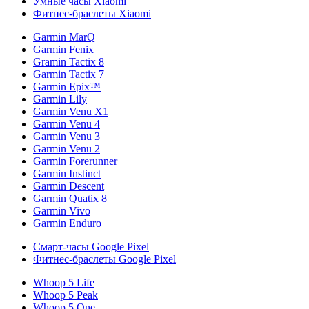
Умные часы Xiaomi
Фитнес-браслеты Xiaomi
Garmin MarQ
Garmin Fenix
Gramin Tactix 8
Garmin Tactix 7
Garmin Epix™
Garmin Lily
Garmin Venu X1
Garmin Venu 4
Garmin Venu 3
Garmin Venu 2
Garmin Forerunner
Garmin Instinct
Garmin Descent
Garmin Quatix 8
Garmin Vivo
Garmin Enduro
Смарт-часы Google Pixel
Фитнес-браслеты Google Pixel
Whoop 5 Life
Whoop 5 Peak
Whoop 5 One