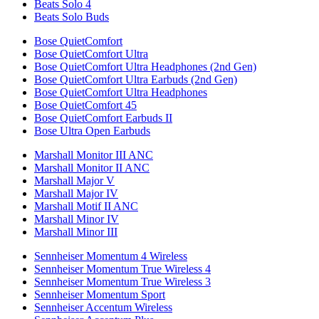
Beats Solo 4
Beats Solo Buds
Bose QuietComfort
Bose QuietComfort Ultra
Bose QuietComfort Ultra Headphones (2nd Gen)
Bose QuietComfort Ultra Earbuds (2nd Gen)
Bose QuietComfort Ultra Headphones
Bose QuietComfort 45
Bose QuietComfort Earbuds II
Bose Ultra Open Earbuds
Marshall Monitor III ANC
Marshall Monitor II ANC
Marshall Major V
Marshall Major IV
Marshall Motif II ANC
Marshall Minor IV
Marshall Minor III
Sennheiser Momentum 4 Wireless
Sennheiser Momentum True Wireless 4
Sennheiser Momentum True Wireless 3
Sennheiser Momentum Sport
Sennheiser Accentum Wireless