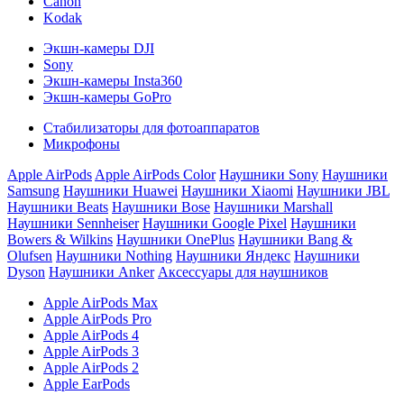
Canon
Kodak
Экшн-камеры DJI
Sony
Экшн-камеры Insta360
Экшн-камеры GoPro
Стабилизаторы для фотоаппаратов
Микрофоны
Apple AirPods
Apple AirPods Color
Наушники Sony
Наушники
Samsung
Наушники Huawei
Наушники Xiaomi
Наушники JBL
Наушники Beats
Наушники Bose
Наушники Marshall
Наушники Sennheiser
Наушники Google Pixel
Наушники
Bowers & Wilkins
Наушники OnePlus
Наушники Bang &
Olufsen
Наушники Nothing
Наушники Яндекс
Наушники
Dyson
Наушники Anker
Аксессуары для наушников
Apple AirPods Max
Apple AirPods Pro
Apple AirPods 4
Apple AirPods 3
Apple AirPods 2
Apple EarPods