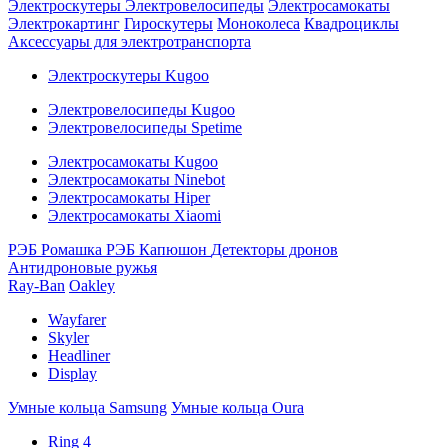
Электроскутеры
Электровелосипеды
Электросамокаты
Электрокартинг
Гироскутеры
Моноколеса
Квадроциклы
Аксессуары для электротранспорта
Электроскутеры Kugoo
Электровелосипеды Kugoo
Электровелосипеды Spetime
Электросамокаты Kugoo
Электросамокаты Ninebot
Электросамокаты Hiper
Электросамокаты Xiaomi
РЭБ Ромашка
РЭБ Капюшон
Детекторы дронов
Антидроновые ружья
Ray-Ban
Oakley
Wayfarer
Skyler
Headliner
Display
Умные кольца Samsung
Умные кольца Oura
Ring 4