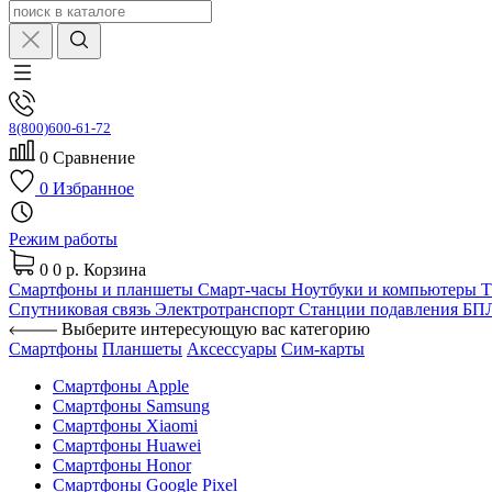
8(800)600-61-72
0
Сравнение
0
Избранное
Режим работы
0
0 р.
Корзина
Смартфоны и планшеты
Смарт-часы
Ноутбуки и компьютеры
Спутниковая связь
Электротранспорт
Станции подавления Б
Выберите интересующую вас категорию
Смартфоны
Планшеты
Аксессуары
Сим-карты
Смартфоны Apple
Смартфоны Samsung
Смартфоны Xiaomi
Смартфоны Huawei
Смартфоны Honor
Смартфоны Google Pixel