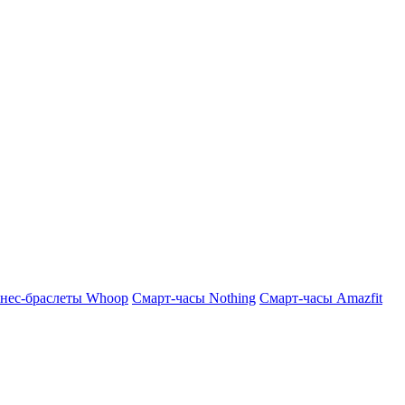
нес-браслеты Whoop
Смарт-часы Nothing
Смарт-часы Amazfit