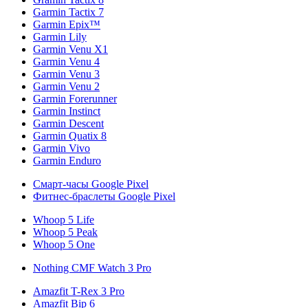
Garmin Tactix 7
Garmin Epix™
Garmin Lily
Garmin Venu X1
Garmin Venu 4
Garmin Venu 3
Garmin Venu 2
Garmin Forerunner
Garmin Instinct
Garmin Descent
Garmin Quatix 8
Garmin Vivo
Garmin Enduro
Смарт-часы Google Pixel
Фитнес-браслеты Google Pixel
Whoop 5 Life
Whoop 5 Peak
Whoop 5 One
Nothing CMF Watch 3 Pro
Amazfit T-Rex 3 Pro
Amazfit Bip 6