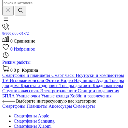
8(800)600-61-72
0
Сравнение
0
Избранное
Режим работы
0
0 р.
Корзина
Смартфоны и планшеты
Смарт-часы
Ноутбуки и компьютеры
TV
Игровые консоли
Фото и Видео
Наушники
Аудио
Товары
для дома
Красота и здоровье
Товары для авто
Квадрокоптеры
Спутниковая связь
Электротранспорт
Станции подавления
БПЛА
Умные очки
Умные кольца
Хобби и развлечения
Выберите интересующую вас категорию
Смартфоны
Планшеты
Аксессуары
Сим-карты
Смартфоны Apple
Смартфоны Samsung
Смартфоны Xiaomi