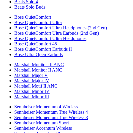
Beats Solo 4
Beats Solo Buds
Bose QuietComfort
Bose QuietComfort Ultra
Bose QuietComfort Ultra Headphones (2nd Gen)
Bose QuietComfort Ultra Earbuds (2nd Gen)
Bose QuietComfort Ultra Headphones
Bose QuietComfort 45
Bose QuietComfort Earbuds II
Bose Ultra Open Earbuds
Marshall Monitor III ANC
Marshall Monitor II ANC
Marshall Major V
Marshall Major IV
Marshall Motif II ANC
Marshall Minor IV
Marshall Minor III
Sennheiser Momentum 4 Wireless
Sennheiser Momentum True Wireless 4
Sennheiser Momentum True Wireless 3
Sennheiser Momentum Sport
Sennheiser Accentum Wireless