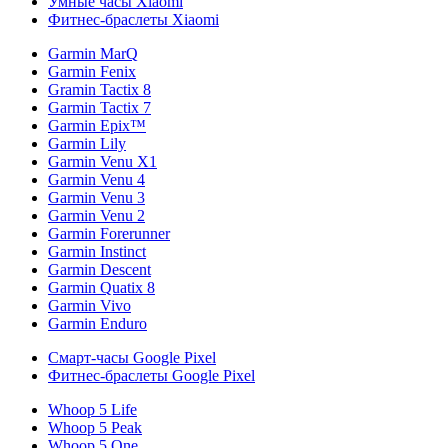
Умные часы Xiaomi
Фитнес-браслеты Xiaomi
Garmin MarQ
Garmin Fenix
Gramin Tactix 8
Garmin Tactix 7
Garmin Epix™
Garmin Lily
Garmin Venu X1
Garmin Venu 4
Garmin Venu 3
Garmin Venu 2
Garmin Forerunner
Garmin Instinct
Garmin Descent
Garmin Quatix 8
Garmin Vivo
Garmin Enduro
Смарт-часы Google Pixel
Фитнес-браслеты Google Pixel
Whoop 5 Life
Whoop 5 Peak
Whoop 5 One