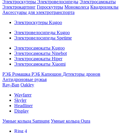
Электроскутеры
Электровелосипеды
Электросамокаты
Электрокартинг
Гироскутеры
Моноколеса
Квадроциклы
Аксессуары для электротранспорта
Электроскутеры Kugoo
Электровелосипеды Kugoo
Электровелосипеды Spetime
Электросамокаты Kugoo
Электросамокаты Ninebot
Электросамокаты Hiper
Электросамокаты Xiaomi
РЭБ Ромашка
РЭБ Капюшон
Детекторы дронов
Антидроновые ружья
Ray-Ban
Oakley
Wayfarer
Skyler
Headliner
Display
Умные кольца Samsung
Умные кольца Oura
Ring 4