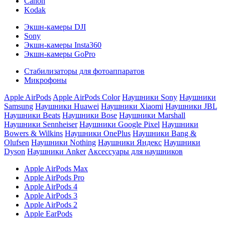
Canon
Kodak
Экшн-камеры DJI
Sony
Экшн-камеры Insta360
Экшн-камеры GoPro
Стабилизаторы для фотоаппаратов
Микрофоны
Apple AirPods
Apple AirPods Color
Наушники Sony
Наушники
Samsung
Наушники Huawei
Наушники Xiaomi
Наушники JBL
Наушники Beats
Наушники Bose
Наушники Marshall
Наушники Sennheiser
Наушники Google Pixel
Наушники
Bowers & Wilkins
Наушники OnePlus
Наушники Bang &
Olufsen
Наушники Nothing
Наушники Яндекс
Наушники
Dyson
Наушники Anker
Аксессуары для наушников
Apple AirPods Max
Apple AirPods Pro
Apple AirPods 4
Apple AirPods 3
Apple AirPods 2
Apple EarPods