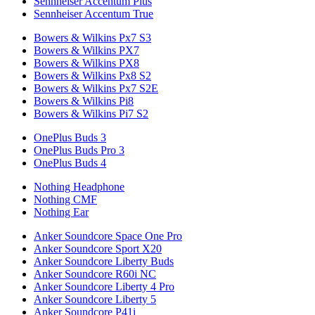
Sennheiser Accentum Plus
Sennheiser Accentum True
Bowers & Wilkins Px7 S3
Bowers & Wilkins PX7
Bowers & Wilkins PX8
Bowers & Wilkins Px8 S2
Bowers & Wilkins Px7 S2E
Bowers & Wilkins Pi8
Bowers & Wilkins Pi7 S2
OnePlus Buds 3
OnePlus Buds Pro 3
OnePlus Buds 4
Nothing Headphone
Nothing CMF
Nothing Ear
Anker Soundcore Space One Pro
Anker Soundcore Sport X20
Anker Soundcore Liberty Buds
Anker Soundcore R60i NC
Anker Soundcore Liberty 4 Pro
Anker Soundcore Liberty 5
Anker Soundcore P41i