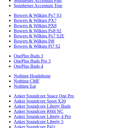
Sennheiser Accentum Plus
Sennheiser Accentum True
Bowers & Wilkins Px7 S3
Bowers & Wilkins PX7
Bowers & Wilkins PX8
Bowers & Wilkins Px8 S2
Bowers & Wilkins Px7 S2E
Bowers & Wilkins Pi8
Bowers & Wilkins Pi7 S2
OnePlus Buds 3
OnePlus Buds Pro 3
OnePlus Buds 4
Nothing Headphone
Nothing CMF
Nothing Ear
Anker Soundcore Space One Pro
Anker Soundcore Sport X20
Anker Soundcore Liberty Buds
Anker Soundcore R60i NC
Anker Soundcore Liberty 4 Pro
Anker Soundcore Liberty 5
Anker Soundcore P41i