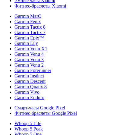
Умные часы Xiaomi
Фитнес-браслеты Xiaomi
Garmin MarQ
Garmin Fenix
Gramin Tactix 8
Garmin Tactix 7
Garmin Epix™
Garmin Lily
Garmin Venu X1
Garmin Venu 4
Garmin Venu 3
Garmin Venu 2
Garmin Forerunner
Garmin Instinct
Garmin Descent
Garmin Quatix 8
Garmin Vivo
Garmin Enduro
Смарт-часы Google Pixel
Фитнес-браслеты Google Pixel
Whoop 5 Life
Whoop 5 Peak
Whoop 5 One