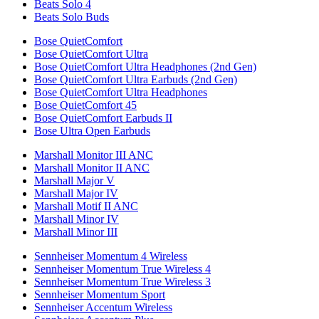
Beats Solo 4
Beats Solo Buds
Bose QuietComfort
Bose QuietComfort Ultra
Bose QuietComfort Ultra Headphones (2nd Gen)
Bose QuietComfort Ultra Earbuds (2nd Gen)
Bose QuietComfort Ultra Headphones
Bose QuietComfort 45
Bose QuietComfort Earbuds II
Bose Ultra Open Earbuds
Marshall Monitor III ANC
Marshall Monitor II ANC
Marshall Major V
Marshall Major IV
Marshall Motif II ANC
Marshall Minor IV
Marshall Minor III
Sennheiser Momentum 4 Wireless
Sennheiser Momentum True Wireless 4
Sennheiser Momentum True Wireless 3
Sennheiser Momentum Sport
Sennheiser Accentum Wireless