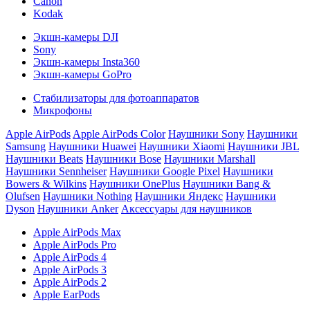
Canon
Kodak
Экшн-камеры DJI
Sony
Экшн-камеры Insta360
Экшн-камеры GoPro
Стабилизаторы для фотоаппаратов
Микрофоны
Apple AirPods
Apple AirPods Color
Наушники Sony
Наушники
Samsung
Наушники Huawei
Наушники Xiaomi
Наушники JBL
Наушники Beats
Наушники Bose
Наушники Marshall
Наушники Sennheiser
Наушники Google Pixel
Наушники
Bowers & Wilkins
Наушники OnePlus
Наушники Bang &
Olufsen
Наушники Nothing
Наушники Яндекс
Наушники
Dyson
Наушники Anker
Аксессуары для наушников
Apple AirPods Max
Apple AirPods Pro
Apple AirPods 4
Apple AirPods 3
Apple AirPods 2
Apple EarPods