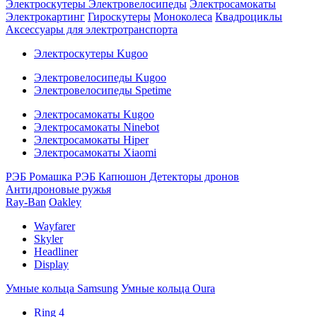
Электроскутеры
Электровелосипеды
Электросамокаты
Электрокартинг
Гироскутеры
Моноколеса
Квадроциклы
Аксессуары для электротранспорта
Электроскутеры Kugoo
Электровелосипеды Kugoo
Электровелосипеды Spetime
Электросамокаты Kugoo
Электросамокаты Ninebot
Электросамокаты Hiper
Электросамокаты Xiaomi
РЭБ Ромашка
РЭБ Капюшон
Детекторы дронов
Антидроновые ружья
Ray-Ban
Oakley
Wayfarer
Skyler
Headliner
Display
Умные кольца Samsung
Умные кольца Oura
Ring 4