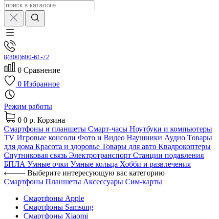
8(800)600-61-72
0
Сравнение
0
Избранное
Режим работы
0
0 р.
Корзина
Смартфоны и планшеты
Смарт-часы
Ноутбуки и компьютеры
TV
Игровые консоли
Фото и Видео
Наушники
Аудио
Товары
для дома
Красота и здоровье
Товары для авто
Квадрокоптеры
Спутниковая связь
Электротранспорт
Станции подавления
БПЛА
Умные очки
Умные кольца
Хобби и развлечения
Выберите интересующую вас категорию
Смартфоны
Планшеты
Аксессуары
Сим-карты
Смартфоны Apple
Смартфоны Samsung
Смартфоны Xiaomi