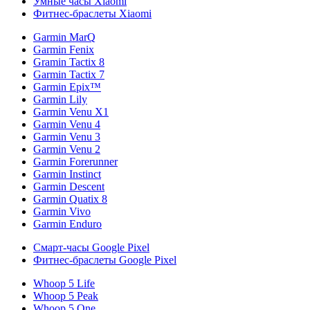
Умные часы Xiaomi
Фитнес-браслеты Xiaomi
Garmin MarQ
Garmin Fenix
Gramin Tactix 8
Garmin Tactix 7
Garmin Epix™
Garmin Lily
Garmin Venu X1
Garmin Venu 4
Garmin Venu 3
Garmin Venu 2
Garmin Forerunner
Garmin Instinct
Garmin Descent
Garmin Quatix 8
Garmin Vivo
Garmin Enduro
Смарт-часы Google Pixel
Фитнес-браслеты Google Pixel
Whoop 5 Life
Whoop 5 Peak
Whoop 5 One