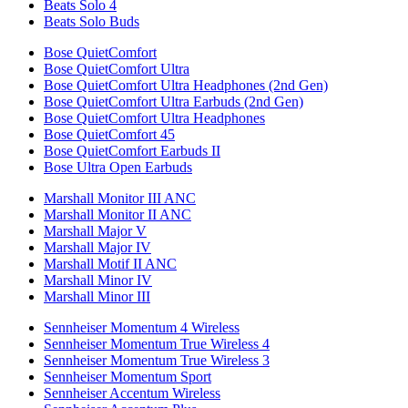
Beats Solo 4
Beats Solo Buds
Bose QuietComfort
Bose QuietComfort Ultra
Bose QuietComfort Ultra Headphones (2nd Gen)
Bose QuietComfort Ultra Earbuds (2nd Gen)
Bose QuietComfort Ultra Headphones
Bose QuietComfort 45
Bose QuietComfort Earbuds II
Bose Ultra Open Earbuds
Marshall Monitor III ANC
Marshall Monitor II ANC
Marshall Major V
Marshall Major IV
Marshall Motif II ANC
Marshall Minor IV
Marshall Minor III
Sennheiser Momentum 4 Wireless
Sennheiser Momentum True Wireless 4
Sennheiser Momentum True Wireless 3
Sennheiser Momentum Sport
Sennheiser Accentum Wireless