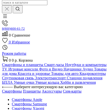
8(800)600-61-72
0
Сравнение
0
Избранное
Режим работы
0
0 р.
Корзина
Смартфоны и планшеты
Смарт-часы
Ноутбуки и компьютеры
TV
Игровые консоли
Фото и Видео
Наушники
Аудио
Товары
для дома
Красота и здоровье
Товары для авто
Квадрокоптеры
Спутниковая связь
Электротранспорт
Станции подавления
БПЛА
Умные очки
Умные кольца
Хобби и развлечения
Выберите интересующую вас категорию
Смартфоны
Планшеты
Аксессуары
Сим-карты
Смартфоны Apple
Смартфоны Samsung
Смартфоны Xiaomi