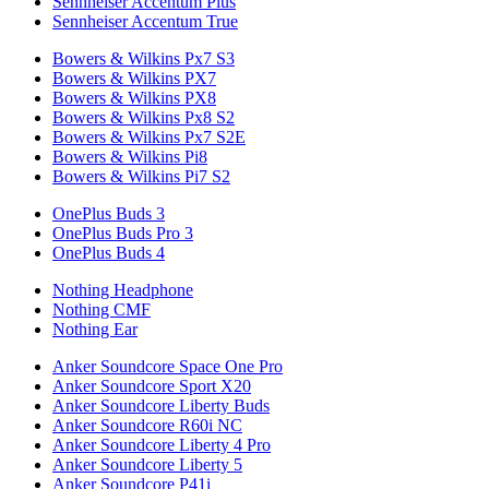
Sennheiser Accentum Plus
Sennheiser Accentum True
Bowers & Wilkins Px7 S3
Bowers & Wilkins PX7
Bowers & Wilkins PX8
Bowers & Wilkins Px8 S2
Bowers & Wilkins Px7 S2E
Bowers & Wilkins Pi8
Bowers & Wilkins Pi7 S2
OnePlus Buds 3
OnePlus Buds Pro 3
OnePlus Buds 4
Nothing Headphone
Nothing CMF
Nothing Ear
Anker Soundcore Space One Pro
Anker Soundcore Sport X20
Anker Soundcore Liberty Buds
Anker Soundcore R60i NC
Anker Soundcore Liberty 4 Pro
Anker Soundcore Liberty 5
Anker Soundcore P41i