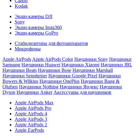
Canon
Kodak
Экшн-камеры DJI
Sony
Экшн-камеры Insta360
Экшн-камеры GoPro
Стабилизаторы для фотоаппаратов
Микрофоны
Apple AirPods
Apple AirPods Color
Наушники Sony
Наушники
Samsung
Наушники Huawei
Наушники Xiaomi
Наушники JBL
Наушники Beats
Наушники Bose
Наушники Marshall
Наушники Sennheiser
Наушники Google Pixel
Наушники
Bowers & Wilkins
Наушники OnePlus
Наушники Bang &
Olufsen
Наушники Nothing
Наушники Яндекс
Наушники
Dyson
Наушники Anker
Аксессуары для наушников
Apple AirPods Max
Apple AirPods Pro
Apple AirPods 4
Apple AirPods 3
Apple AirPods 2
Apple EarPods