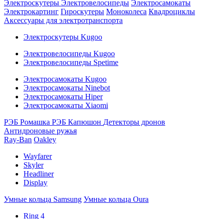
Электроскутеры
Электровелосипеды
Электросамокаты
Электрокартинг
Гироскутеры
Моноколеса
Квадроциклы
Аксессуары для электротранспорта
Электроскутеры Kugoo
Электровелосипеды Kugoo
Электровелосипеды Spetime
Электросамокаты Kugoo
Электросамокаты Ninebot
Электросамокаты Hiper
Электросамокаты Xiaomi
РЭБ Ромашка
РЭБ Капюшон
Детекторы дронов
Антидроновые ружья
Ray-Ban
Oakley
Wayfarer
Skyler
Headliner
Display
Умные кольца Samsung
Умные кольца Oura
Ring 4