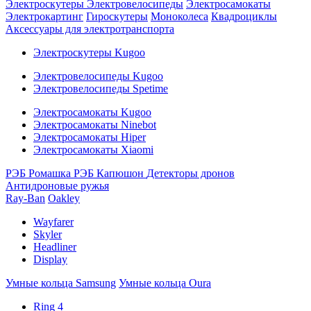
Электроскутеры
Электровелосипеды
Электросамокаты
Электрокартинг
Гироскутеры
Моноколеса
Квадроциклы
Аксессуары для электротранспорта
Электроскутеры Kugoo
Электровелосипеды Kugoo
Электровелосипеды Spetime
Электросамокаты Kugoo
Электросамокаты Ninebot
Электросамокаты Hiper
Электросамокаты Xiaomi
РЭБ Ромашка
РЭБ Капюшон
Детекторы дронов
Антидроновые ружья
Ray-Ban
Oakley
Wayfarer
Skyler
Headliner
Display
Умные кольца Samsung
Умные кольца Oura
Ring 4