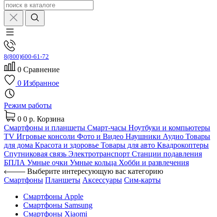
8(800)600-61-72
0
Сравнение
0
Избранное
Режим работы
0
0 р.
Корзина
Смартфоны и планшеты
Смарт-часы
Ноутбуки и компьютеры
TV
Игровые консоли
Фото и Видео
Наушники
Аудио
Товары
для дома
Красота и здоровье
Товары для авто
Квадрокоптеры
Спутниковая связь
Электротранспорт
Станции подавления
БПЛА
Умные очки
Умные кольца
Хобби и развлечения
Выберите интересующую вас категорию
Смартфоны
Планшеты
Аксессуары
Сим-карты
Смартфоны Apple
Смартфоны Samsung
Смартфоны Xiaomi