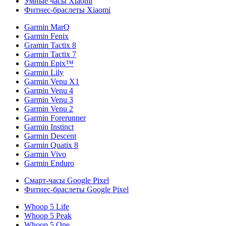
Умные часы Xiaomi
Фитнес-браслеты Xiaomi
Garmin MarQ
Garmin Fenix
Gramin Tactix 8
Garmin Tactix 7
Garmin Epix™
Garmin Lily
Garmin Venu X1
Garmin Venu 4
Garmin Venu 3
Garmin Venu 2
Garmin Forerunner
Garmin Instinct
Garmin Descent
Garmin Quatix 8
Garmin Vivo
Garmin Enduro
Смарт-часы Google Pixel
Фитнес-браслеты Google Pixel
Whoop 5 Life
Whoop 5 Peak
Whoop 5 One