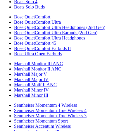
Beats Solo 4
Beats Solo Buds
Bose QuietComfort
Bose QuietComfort Ultra
Bose QuietComfort Ultra Headphones (2nd Gen)
Bose QuietComfort Ultra Earbuds (2nd Gen)
Bose QuietComfort Ultra Headphones
Bose QuietComfort 45
Bose QuietComfort Earbuds II
Bose Ultra Open Earbuds
Marshall Monitor III ANC
Marshall Monitor II ANC
Marshall Major V
Marshall Major IV
Marshall Motif II ANC
Marshall Minor IV
Marshall Minor III
Sennheiser Momentum 4 Wireless
Sennheiser Momentum True Wireless 4
Sennheiser Momentum True Wireless 3
Sennheiser Momentum Sport
Sennheiser Accentum Wireless