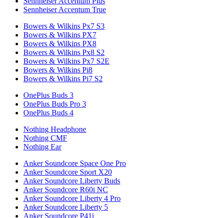
Sennheiser Accentum Plus
Sennheiser Accentum True
Bowers & Wilkins Px7 S3
Bowers & Wilkins PX7
Bowers & Wilkins PX8
Bowers & Wilkins Px8 S2
Bowers & Wilkins Px7 S2E
Bowers & Wilkins Pi8
Bowers & Wilkins Pi7 S2
OnePlus Buds 3
OnePlus Buds Pro 3
OnePlus Buds 4
Nothing Headphone
Nothing CMF
Nothing Ear
Anker Soundcore Space One Pro
Anker Soundcore Sport X20
Anker Soundcore Liberty Buds
Anker Soundcore R60i NC
Anker Soundcore Liberty 4 Pro
Anker Soundcore Liberty 5
Anker Soundcore P41i