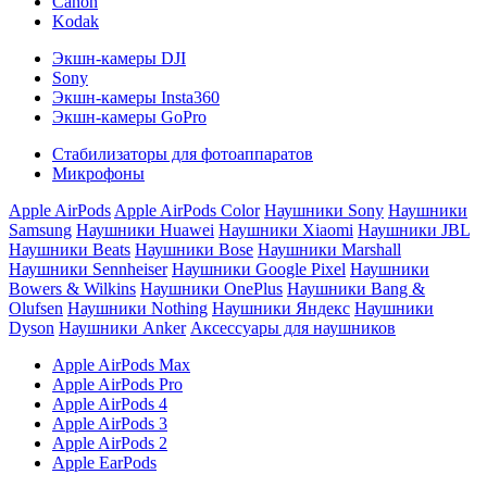
Canon
Kodak
Экшн-камеры DJI
Sony
Экшн-камеры Insta360
Экшн-камеры GoPro
Стабилизаторы для фотоаппаратов
Микрофоны
Apple AirPods
Apple AirPods Color
Наушники Sony
Наушники
Samsung
Наушники Huawei
Наушники Xiaomi
Наушники JBL
Наушники Beats
Наушники Bose
Наушники Marshall
Наушники Sennheiser
Наушники Google Pixel
Наушники
Bowers & Wilkins
Наушники OnePlus
Наушники Bang &
Olufsen
Наушники Nothing
Наушники Яндекс
Наушники
Dyson
Наушники Anker
Аксессуары для наушников
Apple AirPods Max
Apple AirPods Pro
Apple AirPods 4
Apple AirPods 3
Apple AirPods 2
Apple EarPods