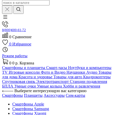
8(800)600-61-72
0
Сравнение
0
Избранное
Режим работы
0
0 р.
Корзина
Смартфоны и планшеты
Смарт-часы
Ноутбуки и компьютеры
TV
Игровые консоли
Фото и Видео
Наушники
Аудио
Товары
для дома
Красота и здоровье
Товары для авто
Квадрокоптеры
Спутниковая связь
Электротранспорт
Станции подавления
БПЛА
Умные очки
Умные кольца
Хобби и развлечения
Выберите интересующую вас категорию
Смартфоны
Планшеты
Аксессуары
Сим-карты
Смартфоны Apple
Смартфоны Samsung
Смартфоны Xiaomi