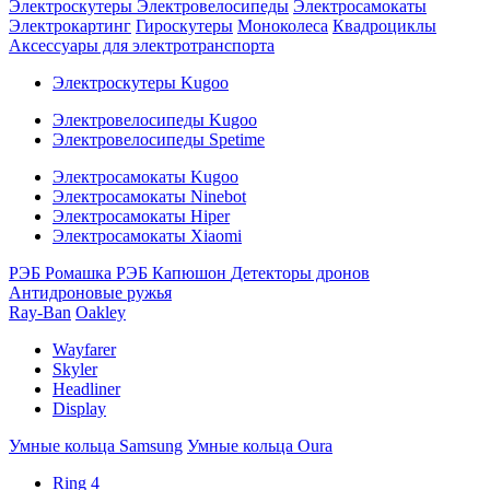
Электроскутеры
Электровелосипеды
Электросамокаты
Электрокартинг
Гироскутеры
Моноколеса
Квадроциклы
Аксессуары для электротранспорта
Электроскутеры Kugoo
Электровелосипеды Kugoo
Электровелосипеды Spetime
Электросамокаты Kugoo
Электросамокаты Ninebot
Электросамокаты Hiper
Электросамокаты Xiaomi
РЭБ Ромашка
РЭБ Капюшон
Детекторы дронов
Антидроновые ружья
Ray-Ban
Oakley
Wayfarer
Skyler
Headliner
Display
Умные кольца Samsung
Умные кольца Oura
Ring 4