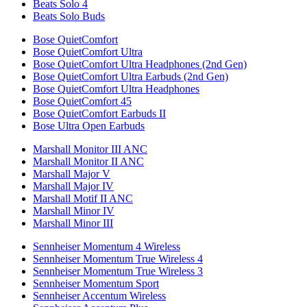
Beats Solo 4
Beats Solo Buds
Bose QuietComfort
Bose QuietComfort Ultra
Bose QuietComfort Ultra Headphones (2nd Gen)
Bose QuietComfort Ultra Earbuds (2nd Gen)
Bose QuietComfort Ultra Headphones
Bose QuietComfort 45
Bose QuietComfort Earbuds II
Bose Ultra Open Earbuds
Marshall Monitor III ANC
Marshall Monitor II ANC
Marshall Major V
Marshall Major IV
Marshall Motif II ANC
Marshall Minor IV
Marshall Minor III
Sennheiser Momentum 4 Wireless
Sennheiser Momentum True Wireless 4
Sennheiser Momentum True Wireless 3
Sennheiser Momentum Sport
Sennheiser Accentum Wireless