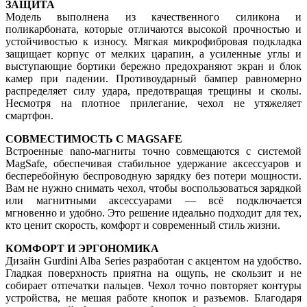
ЗАЩИТА
Модель выполнена из качественного силикона и
поликарбоната, которые отличаются высокой прочностью и
устойчивостью к износу. Мягкая микрофибровая подкладка
защищает корпус от мелких царапин, а усиленные углы и
выступающие бортики бережно предохраняют экран и блок
камер при падении. Противоударный бампер равномерно
распределяет силу удара, предотвращая трещины и сколы.
Несмотря на плотное прилегание, чехол не утяжеляет
смартфон.
СОВМЕСТИМОСТЬ С MAGSAFE
Встроенные nano-магниты точно совмещаются с системой
MagSafe, обеспечивая стабильное удержание аксессуаров и
бесперебойную беспроводную зарядку без потери мощности.
Вам не нужно снимать чехол, чтобы воспользоваться зарядкой
или магнитными аксессуарами — всё подключается
мгновенно и удобно. Это решение идеально подходит для тех,
кто ценит скорость, комфорт и современный стиль жизни.
КОМФОРТ И ЭРГОНОМИКА
Дизайн Gurdini Alba Series разработан с акцентом на удобство.
Гладкая поверхность приятна на ощупь, не скользит и не
собирает отпечатки пальцев. Чехол точно повторяет контуры
устройства, не мешая работе кнопок и разъемов. Благодаря