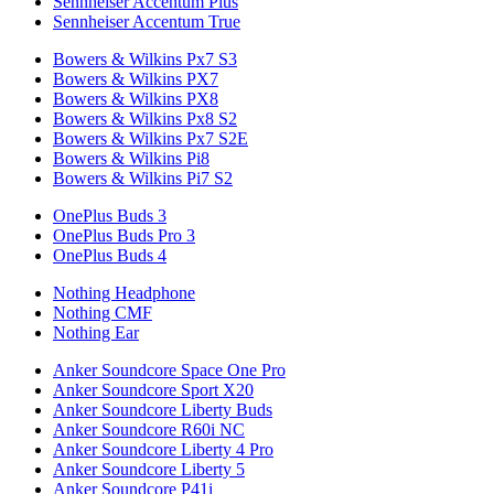
Sennheiser Accentum Plus
Sennheiser Accentum True
Bowers & Wilkins Px7 S3
Bowers & Wilkins PX7
Bowers & Wilkins PX8
Bowers & Wilkins Px8 S2
Bowers & Wilkins Px7 S2E
Bowers & Wilkins Pi8
Bowers & Wilkins Pi7 S2
OnePlus Buds 3
OnePlus Buds Pro 3
OnePlus Buds 4
Nothing Headphone
Nothing CMF
Nothing Ear
Anker Soundcore Space One Pro
Anker Soundcore Sport X20
Anker Soundcore Liberty Buds
Anker Soundcore R60i NC
Anker Soundcore Liberty 4 Pro
Anker Soundcore Liberty 5
Anker Soundcore P41i