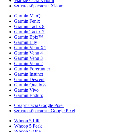
Умные часы Xiaomi
Фитнес-браслеты Xiaomi
Garmin MarQ
Garmin Fenix
Gramin Tactix 8
Garmin Tactix 7
Garmin Epix™
Garmin Lily
Garmin Venu X1
Garmin Venu 4
Garmin Venu 3
Garmin Venu 2
Garmin Forerunner
Garmin Instinct
Garmin Descent
Garmin Quatix 8
Garmin Vivo
Garmin Enduro
Смарт-часы Google Pixel
Фитнес-браслеты Google Pixel
Whoop 5 Life
Whoop 5 Peak
Whoop 5 One