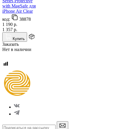
Series Protective
with MagSafe для
iPhone Air Clear
код:
38878
1 190
р.
1 357
р.
Купить
Заказать
Нет в наличии