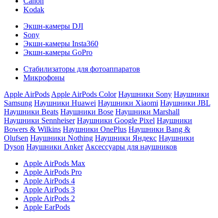
Canon
Kodak
Экшн-камеры DJI
Sony
Экшн-камеры Insta360
Экшн-камеры GoPro
Стабилизаторы для фотоаппаратов
Микрофоны
Apple AirPods
Apple AirPods Color
Наушники Sony
Наушники
Samsung
Наушники Huawei
Наушники Xiaomi
Наушники JBL
Наушники Beats
Наушники Bose
Наушники Marshall
Наушники Sennheiser
Наушники Google Pixel
Наушники
Bowers & Wilkins
Наушники OnePlus
Наушники Bang &
Olufsen
Наушники Nothing
Наушники Яндекс
Наушники
Dyson
Наушники Anker
Аксессуары для наушников
Apple AirPods Max
Apple AirPods Pro
Apple AirPods 4
Apple AirPods 3
Apple AirPods 2
Apple EarPods