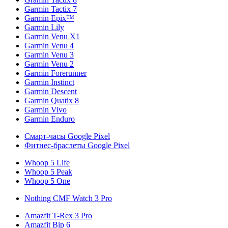
Garmin Tactix 7
Garmin Epix™
Garmin Lily
Garmin Venu X1
Garmin Venu 4
Garmin Venu 3
Garmin Venu 2
Garmin Forerunner
Garmin Instinct
Garmin Descent
Garmin Quatix 8
Garmin Vivo
Garmin Enduro
Смарт-часы Google Pixel
Фитнес-браслеты Google Pixel
Whoop 5 Life
Whoop 5 Peak
Whoop 5 One
Nothing CMF Watch 3 Pro
Amazfit T-Rex 3 Pro
Amazfit Bip 6