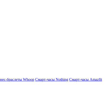
нес-браслеты Whoop
Смарт-часы Nothing
Смарт-часы Amazfit