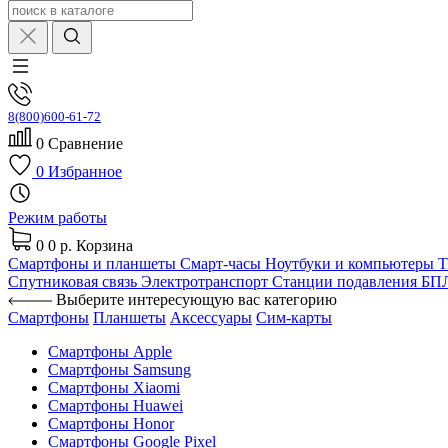
8(800)600-61-72
0
Сравнение
0
Избранное
Режим работы
0
0 р.
Корзина
Смартфоны и планшеты
Смарт-часы
Ноутбуки и компьютеры
Спутниковая связь
Электротранспорт
Станции подавления Б
Выберите интересующую вас категорию
Смартфоны
Планшеты
Аксессуары
Сим-карты
Смартфоны Apple
Смартфоны Samsung
Смартфоны Xiaomi
Смартфоны Huawei
Смартфоны Honor
Смартфоны Google Pixel