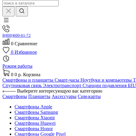
8(800)600-61-72
0
Сравнение
0
Избранное
Режим работы
0
0 р.
Корзина
Смартфоны и планшеты
Смарт-часы
Ноутбуки и компьютеры
Спутниковая связь
Электротранспорт
Станции подавления Б
Выберите интересующую вас категорию
Смартфоны
Планшеты
Аксессуары
Сим-карты
Смартфоны Apple
Смартфоны Samsung
Смартфоны Xiaomi
Смартфоны Huawei
Смартфоны Honor
Смартфоны Google Pixel