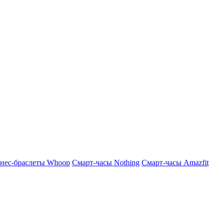
нес-браслеты Whoop
Смарт-часы Nothing
Смарт-часы Amazfit