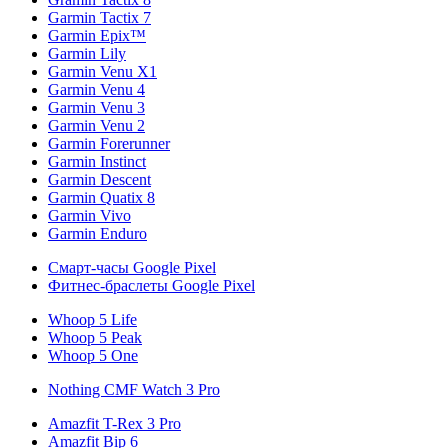
Garmin Tactix 7
Garmin Epix™
Garmin Lily
Garmin Venu X1
Garmin Venu 4
Garmin Venu 3
Garmin Venu 2
Garmin Forerunner
Garmin Instinct
Garmin Descent
Garmin Quatix 8
Garmin Vivo
Garmin Enduro
Смарт-часы Google Pixel
Фитнес-браслеты Google Pixel
Whoop 5 Life
Whoop 5 Peak
Whoop 5 One
Nothing CMF Watch 3 Pro
Amazfit T-Rex 3 Pro
Amazfit Bip 6