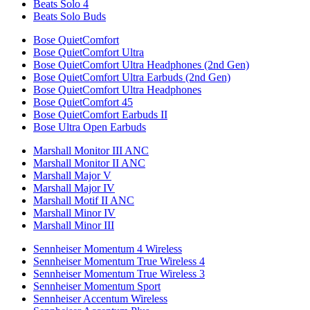
Beats Solo 4
Beats Solo Buds
Bose QuietComfort
Bose QuietComfort Ultra
Bose QuietComfort Ultra Headphones (2nd Gen)
Bose QuietComfort Ultra Earbuds (2nd Gen)
Bose QuietComfort Ultra Headphones
Bose QuietComfort 45
Bose QuietComfort Earbuds II
Bose Ultra Open Earbuds
Marshall Monitor III ANC
Marshall Monitor II ANC
Marshall Major V
Marshall Major IV
Marshall Motif II ANC
Marshall Minor IV
Marshall Minor III
Sennheiser Momentum 4 Wireless
Sennheiser Momentum True Wireless 4
Sennheiser Momentum True Wireless 3
Sennheiser Momentum Sport
Sennheiser Accentum Wireless