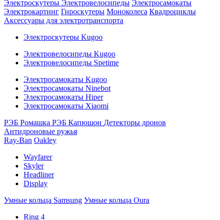
Электроскутеры
Электровелосипеды
Электросамокаты
Электрокартинг
Гироскутеры
Моноколеса
Квадроциклы
Аксессуары для электротранспорта
Электроскутеры Kugoo
Электровелосипеды Kugoo
Электровелосипеды Spetime
Электросамокаты Kugoo
Электросамокаты Ninebot
Электросамокаты Hiper
Электросамокаты Xiaomi
РЭБ Ромашка
РЭБ Капюшон
Детекторы дронов
Антидроновые ружья
Ray-Ban
Oakley
Wayfarer
Skyler
Headliner
Display
Умные кольца Samsung
Умные кольца Oura
Ring 4