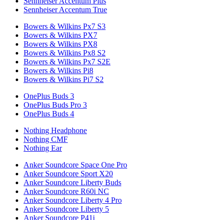
Sennheiser Accentum Plus
Sennheiser Accentum True
Bowers & Wilkins Px7 S3
Bowers & Wilkins PX7
Bowers & Wilkins PX8
Bowers & Wilkins Px8 S2
Bowers & Wilkins Px7 S2E
Bowers & Wilkins Pi8
Bowers & Wilkins Pi7 S2
OnePlus Buds 3
OnePlus Buds Pro 3
OnePlus Buds 4
Nothing Headphone
Nothing CMF
Nothing Ear
Anker Soundcore Space One Pro
Anker Soundcore Sport X20
Anker Soundcore Liberty Buds
Anker Soundcore R60i NC
Anker Soundcore Liberty 4 Pro
Anker Soundcore Liberty 5
Anker Soundcore P41i