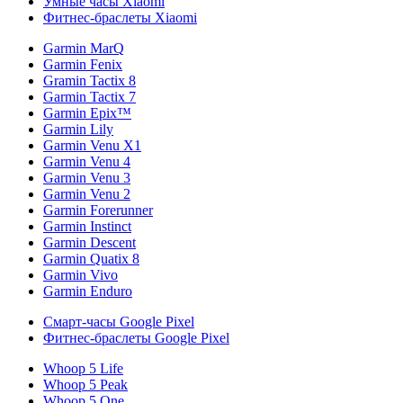
Умные часы Xiaomi
Фитнес-браслеты Xiaomi
Garmin MarQ
Garmin Fenix
Gramin Tactix 8
Garmin Tactix 7
Garmin Epix™
Garmin Lily
Garmin Venu X1
Garmin Venu 4
Garmin Venu 3
Garmin Venu 2
Garmin Forerunner
Garmin Instinct
Garmin Descent
Garmin Quatix 8
Garmin Vivo
Garmin Enduro
Смарт-часы Google Pixel
Фитнес-браслеты Google Pixel
Whoop 5 Life
Whoop 5 Peak
Whoop 5 One