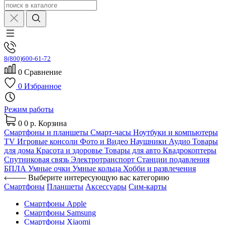
8(800)600-61-72
0
Сравнение
0
Избранное
Режим работы
0
0 р.
Корзина
Смартфоны и планшеты
Смарт-часы
Ноутбуки и компьютеры
TV
Игровые консоли
Фото и Видео
Наушники
Аудио
Товары
для дома
Красота и здоровье
Товары для авто
Квадрокоптеры
Спутниковая связь
Электротранспорт
Станции подавления
БПЛА
Умные очки
Умные кольца
Хобби и развлечения
Выберите интересующую вас категорию
Смартфоны
Планшеты
Аксессуары
Сим-карты
Смартфоны Apple
Смартфоны Samsung
Смартфоны Xiaomi