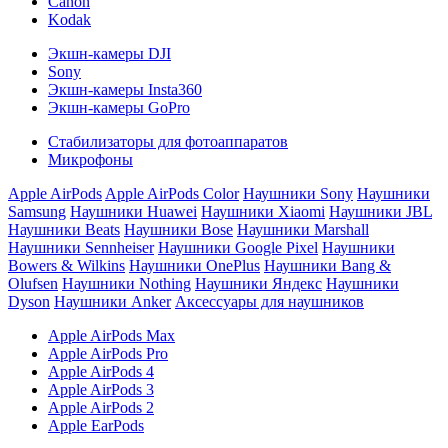
Canon
Kodak
Экшн-камеры DJI
Sony
Экшн-камеры Insta360
Экшн-камеры GoPro
Стабилизаторы для фотоаппаратов
Микрофоны
Apple AirPods
Apple AirPods Color
Наушники Sony
Наушники
Samsung
Наушники Huawei
Наушники Xiaomi
Наушники JBL
Наушники Beats
Наушники Bose
Наушники Marshall
Наушники Sennheiser
Наушники Google Pixel
Наушники
Bowers & Wilkins
Наушники OnePlus
Наушники Bang &
Olufsen
Наушники Nothing
Наушники Яндекс
Наушники
Dyson
Наушники Anker
Аксессуары для наушников
Apple AirPods Max
Apple AirPods Pro
Apple AirPods 4
Apple AirPods 3
Apple AirPods 2
Apple EarPods