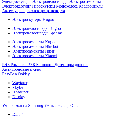
Электроскутеры
Электровелосипеды
Электросамокаты
Электрокартинг
Гироскутеры
Моноколеса
Квадроциклы
Аксессуары для электротранспорта
Электроскутеры Kugoo
Электровелосипеды Kugoo
Электровелосипеды Spetime
Электросамокаты Kugoo
Электросамокаты Ninebot
Электросамокаты Hiper
Электросамокаты Xiaomi
РЭБ Ромашка
РЭБ Капюшон
Детекторы дронов
Антидроновые ружья
Ray-Ban
Oakley
Wayfarer
Skyler
Headliner
Display
Умные кольца Samsung
Умные кольца Oura
Ring 4