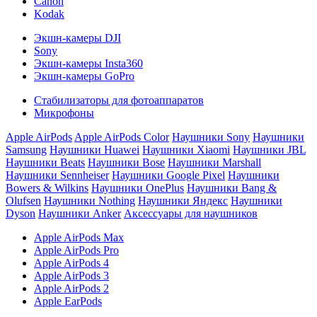
Canon
Kodak
Экшн-камеры DJI
Sony
Экшн-камеры Insta360
Экшн-камеры GoPro
Стабилизаторы для фотоаппаратов
Микрофоны
Apple AirPods
Apple AirPods Color
Наушники Sony
Наушники
Samsung
Наушники Huawei
Наушники Xiaomi
Наушники JBL
Наушники Beats
Наушники Bose
Наушники Marshall
Наушники Sennheiser
Наушники Google Pixel
Наушники
Bowers & Wilkins
Наушники OnePlus
Наушники Bang &
Olufsen
Наушники Nothing
Наушники Яндекс
Наушники
Dyson
Наушники Anker
Аксессуары для наушников
Apple AirPods Max
Apple AirPods Pro
Apple AirPods 4
Apple AirPods 3
Apple AirPods 2
Apple EarPods