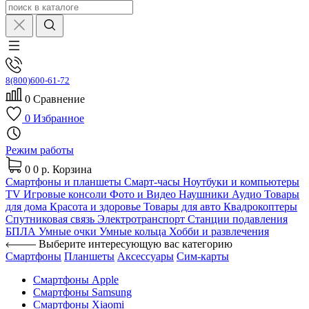
8(800)600-61-72
0
Сравнение
0
Избранное
Режим работы
0
0 р.
Корзина
Смартфоны и планшеты
Смарт-часы
Ноутбуки и компьютеры
TV
Игровые консоли
Фото и Видео
Наушники
Аудио
Товары
для дома
Красота и здоровье
Товары для авто
Квадрокоптеры
Спутниковая связь
Электротранспорт
Станции подавления
БПЛА
Умные очки
Умные кольца
Хобби и развлечения
Выберите интересующую вас категорию
Смартфоны
Планшеты
Аксессуары
Сим-карты
Смартфоны Apple
Смартфоны Samsung
Смартфоны Xiaomi