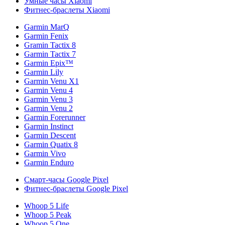
Умные часы Xiaomi
Фитнес-браслеты Xiaomi
Garmin MarQ
Garmin Fenix
Gramin Tactix 8
Garmin Tactix 7
Garmin Epix™
Garmin Lily
Garmin Venu X1
Garmin Venu 4
Garmin Venu 3
Garmin Venu 2
Garmin Forerunner
Garmin Instinct
Garmin Descent
Garmin Quatix 8
Garmin Vivo
Garmin Enduro
Смарт-часы Google Pixel
Фитнес-браслеты Google Pixel
Whoop 5 Life
Whoop 5 Peak
Whoop 5 One