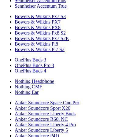
Sennheiser Accentum Plus
Sennheiser Accentum True
Bowers & Wilkins Px7 S3
Bowers & Wilkins PX7
Bowers & Wilkins PX8
Bowers & Wilkins Px8 S2
Bowers & Wilkins Px7 S2E
Bowers & Wilkins Pi8
Bowers & Wilkins Pi7 S2
OnePlus Buds 3
OnePlus Buds Pro 3
OnePlus Buds 4
Nothing Headphone
Nothing CMF
Nothing Ear
Anker Soundcore Space One Pro
Anker Soundcore Sport X20
Anker Soundcore Liberty Buds
Anker Soundcore R60i NC
Anker Soundcore Liberty 4 Pro
Anker Soundcore Liberty 5
Anker Soundcore P41i