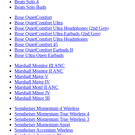
Beats Solo 4
Beats Solo Buds
Bose QuietComfort
Bose QuietComfort Ultra
Bose QuietComfort Ultra Headphones (2nd Gen)
Bose QuietComfort Ultra Earbuds (2nd Gen)
Bose QuietComfort Ultra Headphones
Bose QuietComfort 45
Bose QuietComfort Earbuds II
Bose Ultra Open Earbuds
Marshall Monitor III ANC
Marshall Monitor II ANC
Marshall Major V
Marshall Major IV
Marshall Motif II ANC
Marshall Minor IV
Marshall Minor III
Sennheiser Momentum 4 Wireless
Sennheiser Momentum True Wireless 4
Sennheiser Momentum True Wireless 3
Sennheiser Momentum Sport
Sennheiser Accentum Wireless