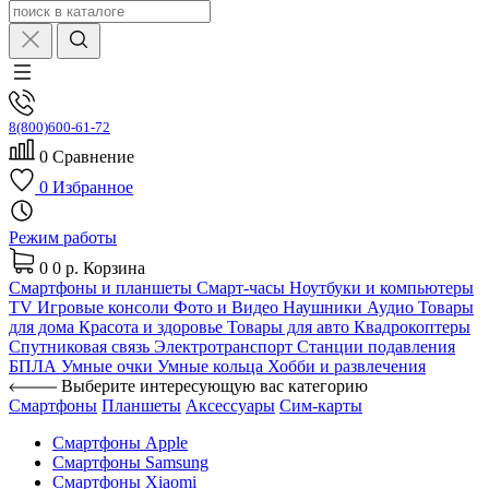
8(800)600-61-72
0
Сравнение
0
Избранное
Режим работы
0
0 р.
Корзина
Смартфоны и планшеты
Смарт-часы
Ноутбуки и компьютеры
TV
Игровые консоли
Фото и Видео
Наушники
Аудио
Товары
для дома
Красота и здоровье
Товары для авто
Квадрокоптеры
Спутниковая связь
Электротранспорт
Станции подавления
БПЛА
Умные очки
Умные кольца
Хобби и развлечения
Выберите интересующую вас категорию
Смартфоны
Планшеты
Аксессуары
Сим-карты
Смартфоны Apple
Смартфоны Samsung
Смартфоны Xiaomi