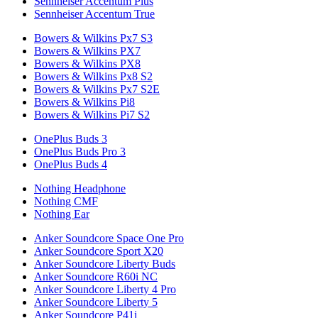
Sennheiser Accentum Plus
Sennheiser Accentum True
Bowers & Wilkins Px7 S3
Bowers & Wilkins PX7
Bowers & Wilkins PX8
Bowers & Wilkins Px8 S2
Bowers & Wilkins Px7 S2E
Bowers & Wilkins Pi8
Bowers & Wilkins Pi7 S2
OnePlus Buds 3
OnePlus Buds Pro 3
OnePlus Buds 4
Nothing Headphone
Nothing CMF
Nothing Ear
Anker Soundcore Space One Pro
Anker Soundcore Sport X20
Anker Soundcore Liberty Buds
Anker Soundcore R60i NC
Anker Soundcore Liberty 4 Pro
Anker Soundcore Liberty 5
Anker Soundcore P41i