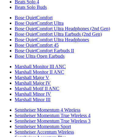
Beats Solo 4
Beats Solo Buds
Bose QuietComfort
Bose QuietComfort Ultra
Bose QuietComfort Ultra Headphones (2nd Gen)
Bose QuietComfort Ultra Earbuds (2nd Gen)
Bose QuietComfort Ultra Headphones
Bose QuietComfort 45
Bose QuietComfort Earbuds II
Bose Ultra Open Earbuds
Marshall Monitor III ANC
Marshall Monitor II ANC
Marshall Major V
Marshall Major IV
Marshall Motif II ANC
Marshall Minor IV
Marshall Minor III
Sennheiser Momentum 4 Wireless
Sennheiser Momentum True Wireless 4
Sennheiser Momentum True Wireless 3
Sennheiser Momentum Sport
Sennheiser Accentum Wireless