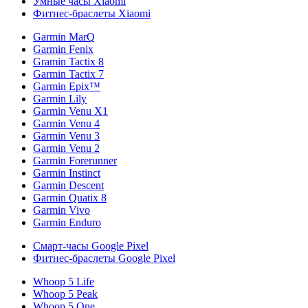
Умные часы Xiaomi
Фитнес-браслеты Xiaomi
Garmin MarQ
Garmin Fenix
Gramin Tactix 8
Garmin Tactix 7
Garmin Epix™
Garmin Lily
Garmin Venu X1
Garmin Venu 4
Garmin Venu 3
Garmin Venu 2
Garmin Forerunner
Garmin Instinct
Garmin Descent
Garmin Quatix 8
Garmin Vivo
Garmin Enduro
Смарт-часы Google Pixel
Фитнес-браслеты Google Pixel
Whoop 5 Life
Whoop 5 Peak
Whoop 5 One