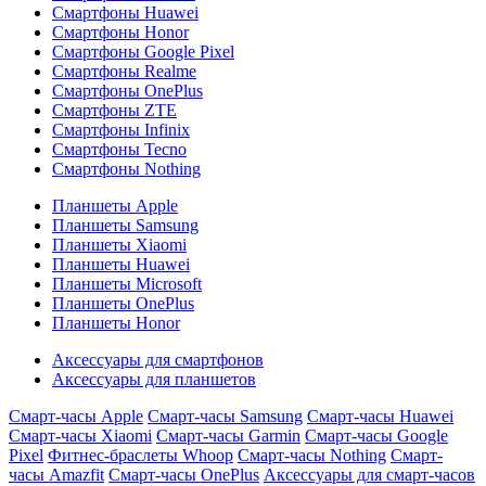
Смартфоны Huawei
Смартфоны Honor
Смартфоны Google Pixel
Смартфоны Realme
Смартфоны OnePlus
Смартфоны ZTE
Смартфоны Infinix
Смартфоны Tecno
Смартфоны Nothing
Планшеты Apple
Планшеты Samsung
Планшеты Xiaomi
Планшеты Huawei
Планшеты Microsoft
Планшеты OnePlus
Планшеты Honor
Аксессуары для смартфонов
Аксессуары для планшетов
Смарт-часы Apple
Смарт-часы Samsung
Смарт-часы Huawei
Смарт-часы Xiaomi
Смарт-часы Garmin
Смарт-часы Google
Pixel
Фитнес-браслеты Whoop
Смарт-часы Nothing
Смарт-
часы Amazfit
Смарт-часы OnePlus
Аксессуары для смарт-часов