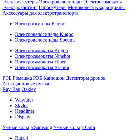
Электроскутеры
Электровелосипеды
Электросамокаты
Электрокартинг
Гироскутеры
Моноколеса
Квадроциклы
Аксессуары для электротранспорта
Электроскутеры Kugoo
Электровелосипеды Kugoo
Электровелосипеды Spetime
Электросамокаты Kugoo
Электросамокаты Ninebot
Электросамокаты Hiper
Электросамокаты Xiaomi
РЭБ Ромашка
РЭБ Капюшон
Детекторы дронов
Антидроновые ружья
Ray-Ban
Oakley
Wayfarer
Skyler
Headliner
Display
Умные кольца Samsung
Умные кольца Oura
Ring 4