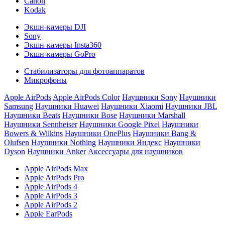
Canon
Kodak
Экшн-камеры DJI
Sony
Экшн-камеры Insta360
Экшн-камеры GoPro
Стабилизаторы для фотоаппаратов
Микрофоны
Apple AirPods
Apple AirPods Color
Наушники Sony
Наушники
Samsung
Наушники Huawei
Наушники Xiaomi
Наушники JBL
Наушники Beats
Наушники Bose
Наушники Marshall
Наушники Sennheiser
Наушники Google Pixel
Наушники
Bowers & Wilkins
Наушники OnePlus
Наушники Bang &
Olufsen
Наушники Nothing
Наушники Яндекс
Наушники
Dyson
Наушники Anker
Аксессуары для наушников
Apple AirPods Max
Apple AirPods Pro
Apple AirPods 4
Apple AirPods 3
Apple AirPods 2
Apple EarPods