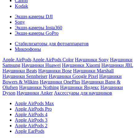
Canon
Kodak
Экшн-камеры DJI
Sony
Экшн-камеры Insta360
Экшн-камеры GoPro
Стабилизаторы для фотоаппаратов
Микрофоны
Apple AirPods
Apple AirPods Color
Наушники Sony
Наушники
Samsung
Наушники Huawei
Наушники Xiaomi
Наушники JBL
Наушники Beats
Наушники Bose
Наушники Marshall
Наушники Sennheiser
Наушники Google Pixel
Наушники
Bowers & Wilkins
Наушники OnePlus
Наушники Bang &
Olufsen
Наушники Nothing
Наушники Яндекс
Наушники
Dyson
Наушники Anker
Аксессуары для наушников
Apple AirPods Max
Apple AirPods Pro
Apple AirPods 4
Apple AirPods 3
Apple AirPods 2
Apple EarPods