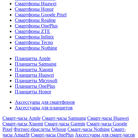
Смартфоны Huawei
Смартфоны Honor
Смартфоны Google Pixel
Смартфоны Realme
Смартфоны OnePlus
Смартфоны ZTE
Смартфоны Infinix
Смартфоны Tecno
Смартфоны Nothing
Планшеты Apple
Планшеты Samsung
Планшеты Xiaomi
Планшеты Huawei
Планшеты Microsoft
Планшеты OnePlus
Планшеты Honor
Аксессуары для смартфонов
Аксессуары для планшетов
Смарт-часы Apple
Смарт-часы Samsung
Смарт-часы Huawei
Смарт-часы Xiaomi
Смарт-часы Garmin
Смарт-часы Google
Pixel
Фитнес-браслеты Whoop
Смарт-часы Nothing
Смарт-
часы Amazfit
Смарт-часы OnePlus
Аксессуары для смарт-часов