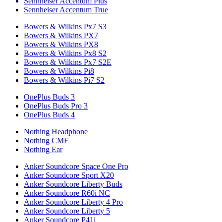
Sennheiser Accentum Plus
Sennheiser Accentum True
Bowers & Wilkins Px7 S3
Bowers & Wilkins PX7
Bowers & Wilkins PX8
Bowers & Wilkins Px8 S2
Bowers & Wilkins Px7 S2E
Bowers & Wilkins Pi8
Bowers & Wilkins Pi7 S2
OnePlus Buds 3
OnePlus Buds Pro 3
OnePlus Buds 4
Nothing Headphone
Nothing CMF
Nothing Ear
Anker Soundcore Space One Pro
Anker Soundcore Sport X20
Anker Soundcore Liberty Buds
Anker Soundcore R60i NC
Anker Soundcore Liberty 4 Pro
Anker Soundcore Liberty 5
Anker Soundcore P41i