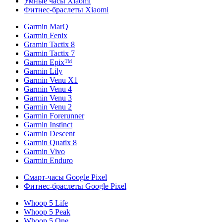
Умные часы Xiaomi
Фитнес-браслеты Xiaomi
Garmin MarQ
Garmin Fenix
Gramin Tactix 8
Garmin Tactix 7
Garmin Epix™
Garmin Lily
Garmin Venu X1
Garmin Venu 4
Garmin Venu 3
Garmin Venu 2
Garmin Forerunner
Garmin Instinct
Garmin Descent
Garmin Quatix 8
Garmin Vivo
Garmin Enduro
Смарт-часы Google Pixel
Фитнес-браслеты Google Pixel
Whoop 5 Life
Whoop 5 Peak
Whoop 5 One