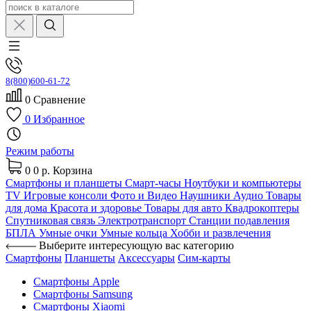
8(800)600-61-72
0
Сравнение
0
Избранное
Режим работы
0
0 р.
Корзина
Смартфоны и планшеты
Смарт-часы
Ноутбуки и компьютеры
TV
Игровые консоли
Фото и Видео
Наушники
Аудио
Товары
для дома
Красота и здоровье
Товары для авто
Квадрокоптеры
Спутниковая связь
Электротранспорт
Станции подавления
БПЛА
Умные очки
Умные кольца
Хобби и развлечения
Выберите интересующую вас категорию
Смартфоны
Планшеты
Аксессуары
Сим-карты
Смартфоны Apple
Смартфоны Samsung
Смартфоны Xiaomi