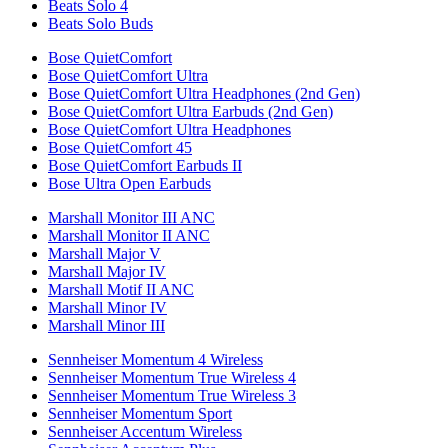
Beats Solo 4
Beats Solo Buds
Bose QuietComfort
Bose QuietComfort Ultra
Bose QuietComfort Ultra Headphones (2nd Gen)
Bose QuietComfort Ultra Earbuds (2nd Gen)
Bose QuietComfort Ultra Headphones
Bose QuietComfort 45
Bose QuietComfort Earbuds II
Bose Ultra Open Earbuds
Marshall Monitor III ANC
Marshall Monitor II ANC
Marshall Major V
Marshall Major IV
Marshall Motif II ANC
Marshall Minor IV
Marshall Minor III
Sennheiser Momentum 4 Wireless
Sennheiser Momentum True Wireless 4
Sennheiser Momentum True Wireless 3
Sennheiser Momentum Sport
Sennheiser Accentum Wireless