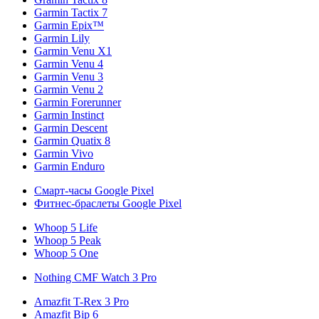
Garmin Tactix 7
Garmin Epix™
Garmin Lily
Garmin Venu X1
Garmin Venu 4
Garmin Venu 3
Garmin Venu 2
Garmin Forerunner
Garmin Instinct
Garmin Descent
Garmin Quatix 8
Garmin Vivo
Garmin Enduro
Смарт-часы Google Pixel
Фитнес-браслеты Google Pixel
Whoop 5 Life
Whoop 5 Peak
Whoop 5 One
Nothing CMF Watch 3 Pro
Amazfit T-Rex 3 Pro
Amazfit Bip 6