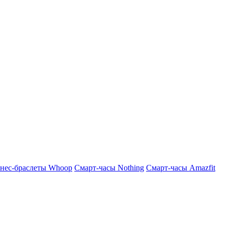
нес-браслеты Whoop
Смарт-часы Nothing
Смарт-часы Amazfit