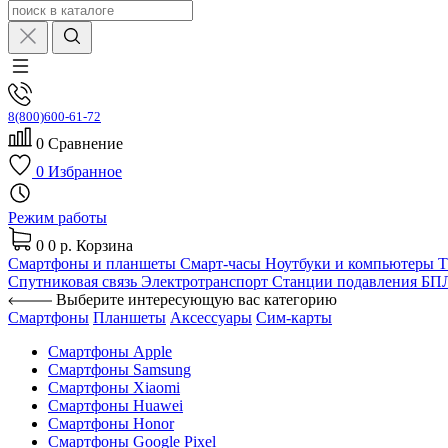
8(800)600-61-72
0
Сравнение
0
Избранное
Режим работы
0
0 р.
Корзина
Смартфоны и планшеты
Смарт-часы
Ноутбуки и компьютеры
Спутниковая связь
Электротранспорт
Станции подавления Б
Выберите интересующую вас категорию
Смартфоны
Планшеты
Аксессуары
Сим-карты
Смартфоны Apple
Смартфоны Samsung
Смартфоны Xiaomi
Смартфоны Huawei
Смартфоны Honor
Смартфоны Google Pixel