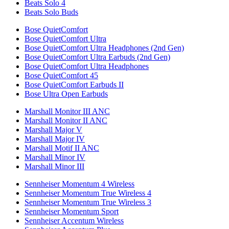
Beats Solo 4
Beats Solo Buds
Bose QuietComfort
Bose QuietComfort Ultra
Bose QuietComfort Ultra Headphones (2nd Gen)
Bose QuietComfort Ultra Earbuds (2nd Gen)
Bose QuietComfort Ultra Headphones
Bose QuietComfort 45
Bose QuietComfort Earbuds II
Bose Ultra Open Earbuds
Marshall Monitor III ANC
Marshall Monitor II ANC
Marshall Major V
Marshall Major IV
Marshall Motif II ANC
Marshall Minor IV
Marshall Minor III
Sennheiser Momentum 4 Wireless
Sennheiser Momentum True Wireless 4
Sennheiser Momentum True Wireless 3
Sennheiser Momentum Sport
Sennheiser Accentum Wireless