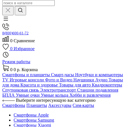
8(800)600-61-72
0
Сравнение
0
Избранное
Режим работы
0
0 р.
Корзина
Смартфоны и планшеты
Смарт-часы
Ноутбуки и компьютеры
TV
Игровые консоли
Фото и Видео
Наушники
Аудио
Товары
для дома
Красота и здоровье
Товары для авто
Квадрокоптеры
Спутниковая связь
Электротранспорт
Станции подавления
БПЛА
Умные очки
Умные кольца
Хобби и развлечения
Выберите интересующую вас категорию
Смартфоны
Планшеты
Аксессуары
Сим-карты
Смартфоны Apple
Смартфоны Samsung
Смартфоны Xiaomi