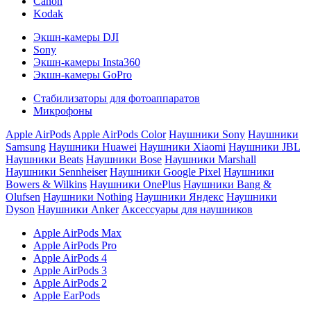
Canon
Kodak
Экшн-камеры DJI
Sony
Экшн-камеры Insta360
Экшн-камеры GoPro
Стабилизаторы для фотоаппаратов
Микрофоны
Apple AirPods
Apple AirPods Color
Наушники Sony
Наушники
Samsung
Наушники Huawei
Наушники Xiaomi
Наушники JBL
Наушники Beats
Наушники Bose
Наушники Marshall
Наушники Sennheiser
Наушники Google Pixel
Наушники
Bowers & Wilkins
Наушники OnePlus
Наушники Bang &
Olufsen
Наушники Nothing
Наушники Яндекс
Наушники
Dyson
Наушники Anker
Аксессуары для наушников
Apple AirPods Max
Apple AirPods Pro
Apple AirPods 4
Apple AirPods 3
Apple AirPods 2
Apple EarPods