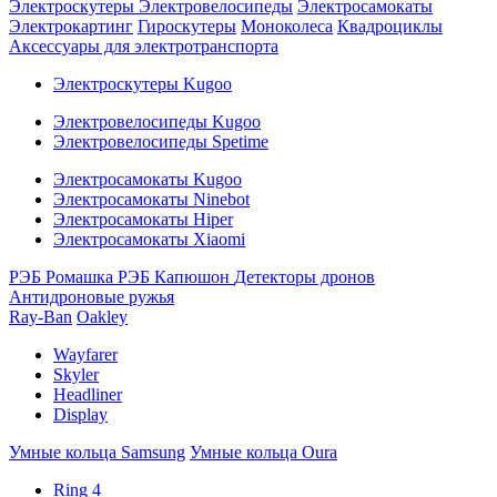
Электроскутеры
Электровелосипеды
Электросамокаты
Электрокартинг
Гироскутеры
Моноколеса
Квадроциклы
Аксессуары для электротранспорта
Электроскутеры Kugoo
Электровелосипеды Kugoo
Электровелосипеды Spetime
Электросамокаты Kugoo
Электросамокаты Ninebot
Электросамокаты Hiper
Электросамокаты Xiaomi
РЭБ Ромашка
РЭБ Капюшон
Детекторы дронов
Антидроновые ружья
Ray-Ban
Oakley
Wayfarer
Skyler
Headliner
Display
Умные кольца Samsung
Умные кольца Oura
Ring 4