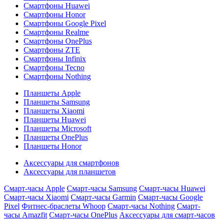
Смартфоны Huawei
Смартфоны Honor
Смартфоны Google Pixel
Смартфоны Realme
Смартфоны OnePlus
Смартфоны ZTE
Смартфоны Infinix
Смартфоны Tecno
Смартфоны Nothing
Планшеты Apple
Планшеты Samsung
Планшеты Xiaomi
Планшеты Huawei
Планшеты Microsoft
Планшеты OnePlus
Планшеты Honor
Аксессуары для смартфонов
Аксессуары для планшетов
Смарт-часы Apple
Смарт-часы Samsung
Смарт-часы Huawei
Смарт-часы Xiaomi
Смарт-часы Garmin
Смарт-часы Google
Pixel
Фитнес-браслеты Whoop
Смарт-часы Nothing
Смарт-
часы Amazfit
Смарт-часы OnePlus
Аксессуары для смарт-часов