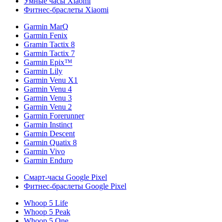
Умные часы Xiaomi
Фитнес-браслеты Xiaomi
Garmin MarQ
Garmin Fenix
Gramin Tactix 8
Garmin Tactix 7
Garmin Epix™
Garmin Lily
Garmin Venu X1
Garmin Venu 4
Garmin Venu 3
Garmin Venu 2
Garmin Forerunner
Garmin Instinct
Garmin Descent
Garmin Quatix 8
Garmin Vivo
Garmin Enduro
Смарт-часы Google Pixel
Фитнес-браслеты Google Pixel
Whoop 5 Life
Whoop 5 Peak
Whoop 5 One