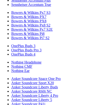
Sennheiser Accentum Plus
Sennheiser Accentum True
Bowers & Wilkins Px7 S3
Bowers & Wilkins PX7
Bowers & Wilkins PX8
Bowers & Wilkins Px8 S2
Bowers & Wilkins Px7 S2E
Bowers & Wilkins Pi8
Bowers & Wilkins Pi7 S2
OnePlus Buds 3
OnePlus Buds Pro 3
OnePlus Buds 4
Nothing Headphone
Nothing CMF
Nothing Ear
Anker Soundcore Space One Pro
Anker Soundcore Sport X20
Anker Soundcore Liberty Buds
Anker Soundcore R60i NC
Anker Soundcore Liberty 4 Pro
Anker Soundcore Liberty 5
Anker Soundcore P41i