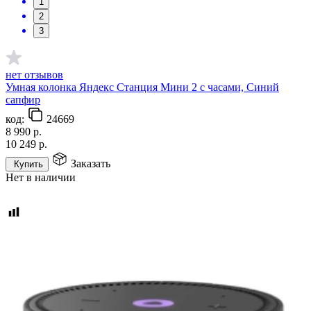
1
2
3
нет отзывов
Умная колонка Яндекс Станция Мини 2 с часами, Синий
сапфир
код:
24669
8 990
р.
10 249
р.
Заказать
Купить
Нет в наличии