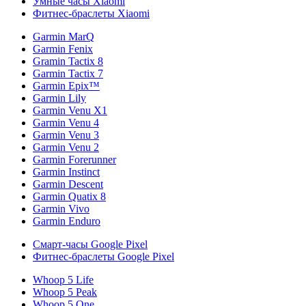
Умные часы Xiaomi
Фитнес-браслеты Xiaomi
Garmin MarQ
Garmin Fenix
Gramin Tactix 8
Garmin Tactix 7
Garmin Epix™
Garmin Lily
Garmin Venu X1
Garmin Venu 4
Garmin Venu 3
Garmin Venu 2
Garmin Forerunner
Garmin Instinct
Garmin Descent
Garmin Quatix 8
Garmin Vivo
Garmin Enduro
Смарт-часы Google Pixel
Фитнес-браслеты Google Pixel
Whoop 5 Life
Whoop 5 Peak
Whoop 5 One