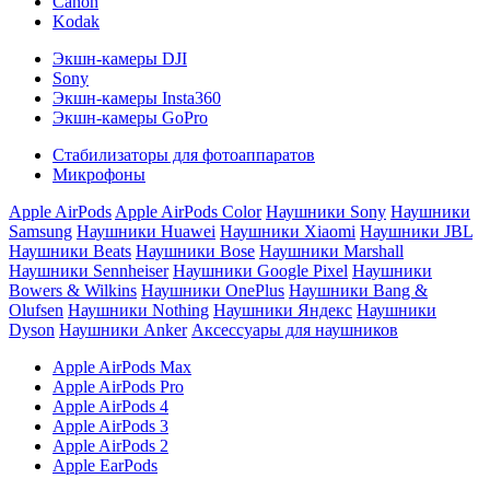
Canon
Kodak
Экшн-камеры DJI
Sony
Экшн-камеры Insta360
Экшн-камеры GoPro
Стабилизаторы для фотоаппаратов
Микрофоны
Apple AirPods
Apple AirPods Color
Наушники Sony
Наушники
Samsung
Наушники Huawei
Наушники Xiaomi
Наушники JBL
Наушники Beats
Наушники Bose
Наушники Marshall
Наушники Sennheiser
Наушники Google Pixel
Наушники
Bowers & Wilkins
Наушники OnePlus
Наушники Bang &
Olufsen
Наушники Nothing
Наушники Яндекс
Наушники
Dyson
Наушники Anker
Аксессуары для наушников
Apple AirPods Max
Apple AirPods Pro
Apple AirPods 4
Apple AirPods 3
Apple AirPods 2
Apple EarPods