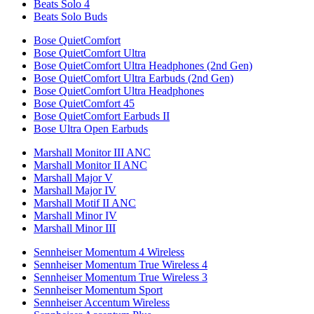
Beats Solo 4
Beats Solo Buds
Bose QuietComfort
Bose QuietComfort Ultra
Bose QuietComfort Ultra Headphones (2nd Gen)
Bose QuietComfort Ultra Earbuds (2nd Gen)
Bose QuietComfort Ultra Headphones
Bose QuietComfort 45
Bose QuietComfort Earbuds II
Bose Ultra Open Earbuds
Marshall Monitor III ANC
Marshall Monitor II ANC
Marshall Major V
Marshall Major IV
Marshall Motif II ANC
Marshall Minor IV
Marshall Minor III
Sennheiser Momentum 4 Wireless
Sennheiser Momentum True Wireless 4
Sennheiser Momentum True Wireless 3
Sennheiser Momentum Sport
Sennheiser Accentum Wireless