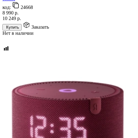
код:
24668
8 990
р.
10 249
р.
Заказать
Купить
Нет в наличии