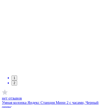
1
2
нет отзывов
Умная колонка Яндекс Станция Мини 2 с часами, Черный
оникс