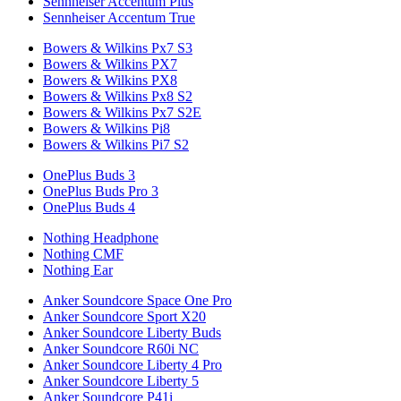
Sennheiser Accentum Plus
Sennheiser Accentum True
Bowers & Wilkins Px7 S3
Bowers & Wilkins PX7
Bowers & Wilkins PX8
Bowers & Wilkins Px8 S2
Bowers & Wilkins Px7 S2E
Bowers & Wilkins Pi8
Bowers & Wilkins Pi7 S2
OnePlus Buds 3
OnePlus Buds Pro 3
OnePlus Buds 4
Nothing Headphone
Nothing CMF
Nothing Ear
Anker Soundcore Space One Pro
Anker Soundcore Sport X20
Anker Soundcore Liberty Buds
Anker Soundcore R60i NC
Anker Soundcore Liberty 4 Pro
Anker Soundcore Liberty 5
Anker Soundcore P41i