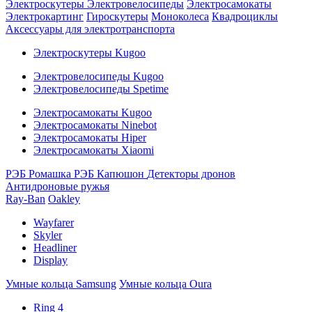
Электроскутеры
Электровелосипеды
Электросамокаты
Электрокартинг
Гироскутеры
Моноколеса
Квадроциклы
Аксессуары для электротранспорта
Электроскутеры Kugoo
Электровелосипеды Kugoo
Электровелосипеды Spetime
Электросамокаты Kugoo
Электросамокаты Ninebot
Электросамокаты Hiper
Электросамокаты Xiaomi
РЭБ Ромашка
РЭБ Капюшон
Детекторы дронов
Антидроновые ружья
Ray-Ban
Oakley
Wayfarer
Skyler
Headliner
Display
Умные кольца Samsung
Умные кольца Oura
Ring 4