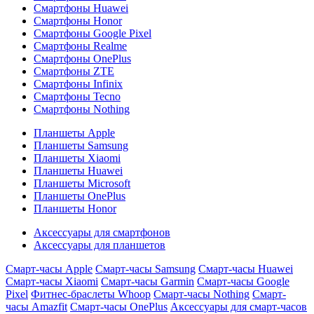
Смартфоны Huawei
Смартфоны Honor
Смартфоны Google Pixel
Смартфоны Realme
Смартфоны OnePlus
Смартфоны ZTE
Смартфоны Infinix
Смартфоны Tecno
Смартфоны Nothing
Планшеты Apple
Планшеты Samsung
Планшеты Xiaomi
Планшеты Huawei
Планшеты Microsoft
Планшеты OnePlus
Планшеты Honor
Аксессуары для смартфонов
Аксессуары для планшетов
Смарт-часы Apple
Смарт-часы Samsung
Смарт-часы Huawei
Смарт-часы Xiaomi
Смарт-часы Garmin
Смарт-часы Google
Pixel
Фитнес-браслеты Whoop
Смарт-часы Nothing
Смарт-
часы Amazfit
Смарт-часы OnePlus
Аксессуары для смарт-часов