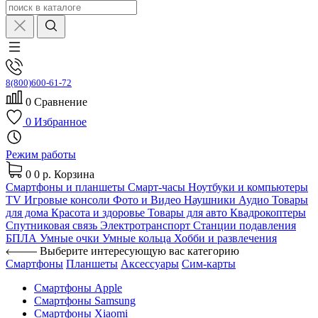
8(800)600-61-72
0
Сравнение
0
Избранное
Режим работы
0
0 р.
Корзина
Смартфоны и планшеты
Смарт-часы
Ноутбуки и компьютеры
TV
Игровые консоли
Фото и Видео
Наушники
Аудио
Товары
для дома
Красота и здоровье
Товары для авто
Квадрокоптеры
Спутниковая связь
Электротранспорт
Станции подавления
БПЛА
Умные очки
Умные кольца
Хобби и развлечения
Выберите интересующую вас категорию
Смартфоны
Планшеты
Аксессуары
Сим-карты
Смартфоны Apple
Смартфоны Samsung
Смартфоны Xiaomi