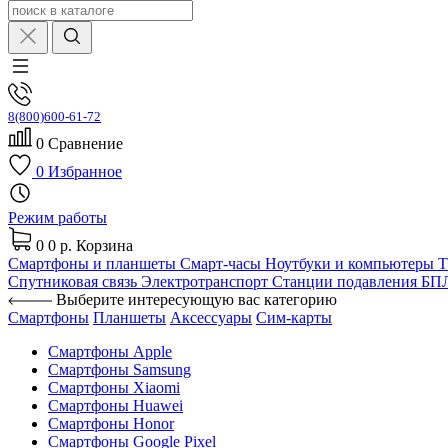
8(800)600-61-72
0
Сравнение
0
Избранное
Режим работы
0
0 р.
Корзина
Смартфоны и планшеты
Смарт-часы
Ноутбуки и компьютеры
Спутниковая связь
Электротранспорт
Станции подавления Б
Выберите интересующую вас категорию
Смартфоны
Планшеты
Аксессуары
Сим-карты
Смартфоны Apple
Смартфоны Samsung
Смартфоны Xiaomi
Смартфоны Huawei
Смартфоны Honor
Смартфоны Google Pixel