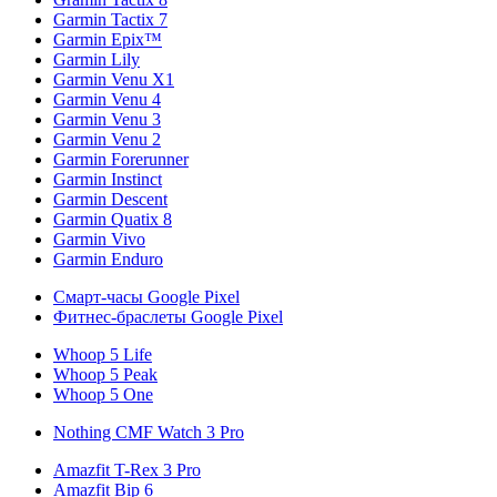
Garmin Tactix 7
Garmin Epix™
Garmin Lily
Garmin Venu X1
Garmin Venu 4
Garmin Venu 3
Garmin Venu 2
Garmin Forerunner
Garmin Instinct
Garmin Descent
Garmin Quatix 8
Garmin Vivo
Garmin Enduro
Смарт-часы Google Pixel
Фитнес-браслеты Google Pixel
Whoop 5 Life
Whoop 5 Peak
Whoop 5 One
Nothing CMF Watch 3 Pro
Amazfit T-Rex 3 Pro
Amazfit Bip 6