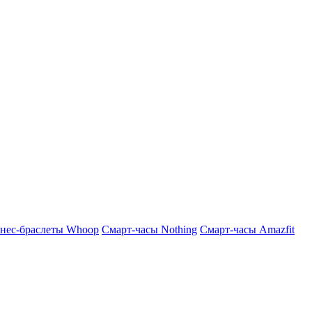
нес-браслеты Whoop
Смарт-часы Nothing
Смарт-часы Amazfit