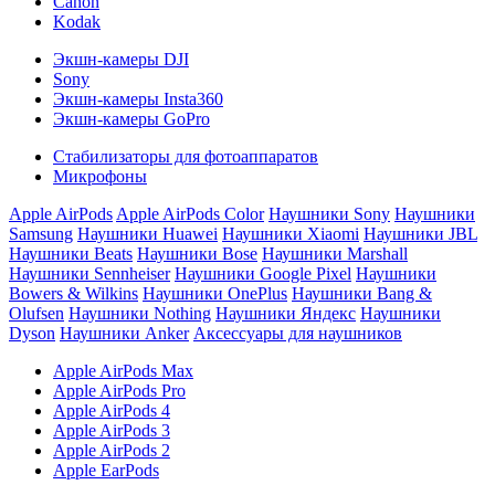
Canon
Kodak
Экшн-камеры DJI
Sony
Экшн-камеры Insta360
Экшн-камеры GoPro
Стабилизаторы для фотоаппаратов
Микрофоны
Apple AirPods
Apple AirPods Color
Наушники Sony
Наушники
Samsung
Наушники Huawei
Наушники Xiaomi
Наушники JBL
Наушники Beats
Наушники Bose
Наушники Marshall
Наушники Sennheiser
Наушники Google Pixel
Наушники
Bowers & Wilkins
Наушники OnePlus
Наушники Bang &
Olufsen
Наушники Nothing
Наушники Яндекс
Наушники
Dyson
Наушники Anker
Аксессуары для наушников
Apple AirPods Max
Apple AirPods Pro
Apple AirPods 4
Apple AirPods 3
Apple AirPods 2
Apple EarPods