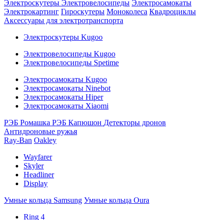
Электроскутеры
Электровелосипеды
Электросамокаты
Электрокартинг
Гироскутеры
Моноколеса
Квадроциклы
Аксессуары для электротранспорта
Электроскутеры Kugoo
Электровелосипеды Kugoo
Электровелосипеды Spetime
Электросамокаты Kugoo
Электросамокаты Ninebot
Электросамокаты Hiper
Электросамокаты Xiaomi
РЭБ Ромашка
РЭБ Капюшон
Детекторы дронов
Антидроновые ружья
Ray-Ban
Oakley
Wayfarer
Skyler
Headliner
Display
Умные кольца Samsung
Умные кольца Oura
Ring 4