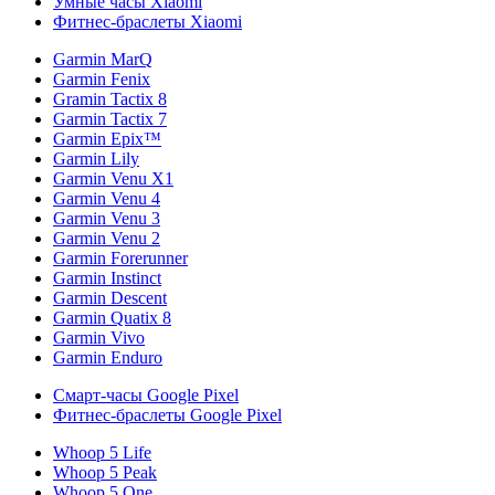
Умные часы Xiaomi
Фитнес-браслеты Xiaomi
Garmin MarQ
Garmin Fenix
Gramin Tactix 8
Garmin Tactix 7
Garmin Epix™
Garmin Lily
Garmin Venu X1
Garmin Venu 4
Garmin Venu 3
Garmin Venu 2
Garmin Forerunner
Garmin Instinct
Garmin Descent
Garmin Quatix 8
Garmin Vivo
Garmin Enduro
Смарт-часы Google Pixel
Фитнес-браслеты Google Pixel
Whoop 5 Life
Whoop 5 Peak
Whoop 5 One