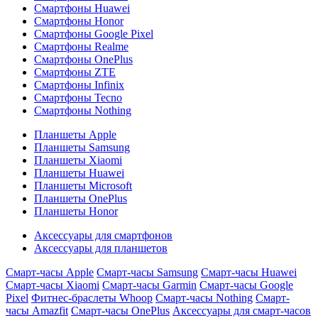
Смартфоны Huawei
Смартфоны Honor
Смартфоны Google Pixel
Смартфоны Realme
Смартфоны OnePlus
Смартфоны ZTE
Смартфоны Infinix
Смартфоны Tecno
Смартфоны Nothing
Планшеты Apple
Планшеты Samsung
Планшеты Xiaomi
Планшеты Huawei
Планшеты Microsoft
Планшеты OnePlus
Планшеты Honor
Аксессуары для смартфонов
Аксессуары для планшетов
Смарт-часы Apple
Смарт-часы Samsung
Смарт-часы Huawei
Смарт-часы Xiaomi
Смарт-часы Garmin
Смарт-часы Google
Pixel
Фитнес-браслеты Whoop
Смарт-часы Nothing
Смарт-
часы Amazfit
Смарт-часы OnePlus
Аксессуары для смарт-часов