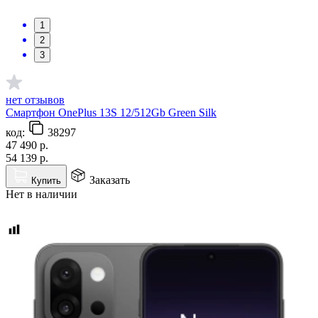
1
2
3
нет отзывов
Смартфон OnePlus 13S 12/512Gb Green Silk
код:
38297
47 490
р.
54 139
р.
Заказать
Купить
Нет в наличии