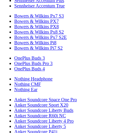
Sennheiser Accentum Plus
Sennheiser Accentum True
Bowers & Wilkins Px7 S3
Bowers & Wilkins PX7
Bowers & Wilkins PX8
Bowers & Wilkins Px8 S2
Bowers & Wilkins Px7 S2E
Bowers & Wilkins Pi8
Bowers & Wilkins Pi7 S2
OnePlus Buds 3
OnePlus Buds Pro 3
OnePlus Buds 4
Nothing Headphone
Nothing CMF
Nothing Ear
Anker Soundcore Space One Pro
Anker Soundcore Sport X20
Anker Soundcore Liberty Buds
Anker Soundcore R60i NC
Anker Soundcore Liberty 4 Pro
Anker Soundcore Liberty 5
Anker Soundcore P41i