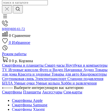
8(800)600-61-72
0
Сравнение
0
Избранное
Режим работы
0
0 р.
Корзина
Смартфоны и планшеты
Смарт-часы
Ноутбуки и компьютеры
TV
Игровые консоли
Фото и Видео
Наушники
Аудио
Товары
для дома
Красота и здоровье
Товары для авто
Квадрокоптеры
Спутниковая связь
Электротранспорт
Станции подавления
БПЛА
Умные очки
Умные кольца
Хобби и развлечения
Выберите интересующую вас категорию
Смартфоны
Планшеты
Аксессуары
Сим-карты
Смартфоны Apple
Смартфоны Samsung
Смартфоны Xiaomi