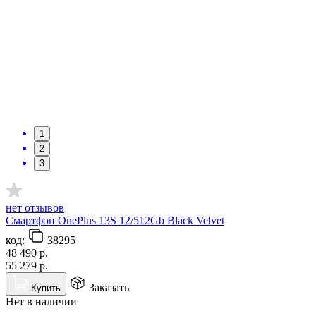
1
2
3
нет отзывов
Смартфон OnePlus 13S 12/512Gb Black Velvet
код:
38295
48 490
р.
55 279
р.
Заказать
Купить
Нет в наличии