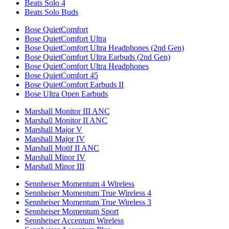
Beats Solo 4
Beats Solo Buds
Bose QuietComfort
Bose QuietComfort Ultra
Bose QuietComfort Ultra Headphones (2nd Gen)
Bose QuietComfort Ultra Earbuds (2nd Gen)
Bose QuietComfort Ultra Headphones
Bose QuietComfort 45
Bose QuietComfort Earbuds II
Bose Ultra Open Earbuds
Marshall Monitor III ANC
Marshall Monitor II ANC
Marshall Major V
Marshall Major IV
Marshall Motif II ANC
Marshall Minor IV
Marshall Minor III
Sennheiser Momentum 4 Wireless
Sennheiser Momentum True Wireless 4
Sennheiser Momentum True Wireless 3
Sennheiser Momentum Sport
Sennheiser Accentum Wireless