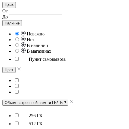
Цена
От
До
Наличие
Неважно
Нет
В наличии
В магазинах
Пункт самовывоза
Цвет
Объем встроенной памяти ГБ/ТБ
?
256 ГБ
512 ГБ