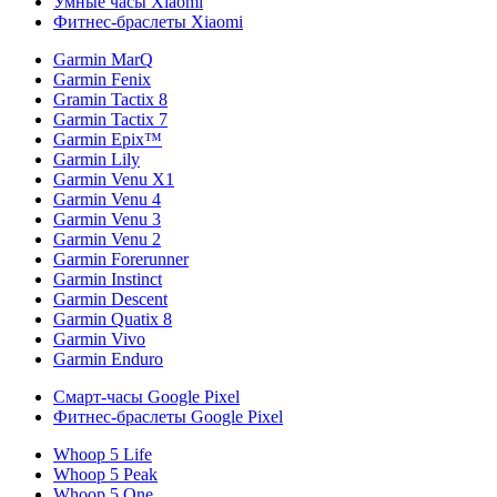
Умные часы Xiaomi
Фитнес-браслеты Xiaomi
Garmin MarQ
Garmin Fenix
Gramin Tactix 8
Garmin Tactix 7
Garmin Epix™
Garmin Lily
Garmin Venu X1
Garmin Venu 4
Garmin Venu 3
Garmin Venu 2
Garmin Forerunner
Garmin Instinct
Garmin Descent
Garmin Quatix 8
Garmin Vivo
Garmin Enduro
Смарт-часы Google Pixel
Фитнес-браслеты Google Pixel
Whoop 5 Life
Whoop 5 Peak
Whoop 5 One