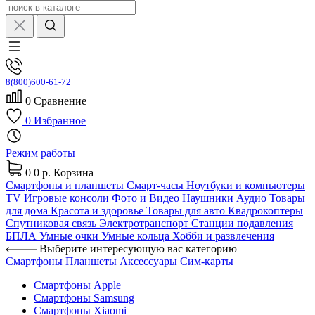
8(800)600-61-72
0
Сравнение
0
Избранное
Режим работы
0
0 р.
Корзина
Смартфоны и планшеты
Смарт-часы
Ноутбуки и компьютеры
TV
Игровые консоли
Фото и Видео
Наушники
Аудио
Товары
для дома
Красота и здоровье
Товары для авто
Квадрокоптеры
Спутниковая связь
Электротранспорт
Станции подавления
БПЛА
Умные очки
Умные кольца
Хобби и развлечения
Выберите интересующую вас категорию
Смартфоны
Планшеты
Аксессуары
Сим-карты
Смартфоны Apple
Смартфоны Samsung
Смартфоны Xiaomi