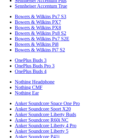
Sennheiser Accentum Plus
Sennheiser Accentum True
Bowers & Wilkins Px7 S3
Bowers & Wilkins PX7
Bowers & Wilkins PX8
Bowers & Wilkins Px8 S2
Bowers & Wilkins Px7 S2E
Bowers & Wilkins Pi8
Bowers & Wilkins Pi7 S2
OnePlus Buds 3
OnePlus Buds Pro 3
OnePlus Buds 4
Nothing Headphone
Nothing CMF
Nothing Ear
Anker Soundcore Space One Pro
Anker Soundcore Sport X20
Anker Soundcore Liberty Buds
Anker Soundcore R60i NC
Anker Soundcore Liberty 4 Pro
Anker Soundcore Liberty 5
Anker Soundcore P41i