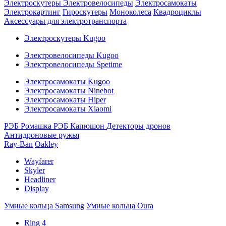
Электроскутеры
Электровелосипеды
Электросамокаты
Электрокартинг
Гироскутеры
Моноколеса
Квадроциклы
Аксессуары для электротранспорта
Электроскутеры Kugoo
Электровелосипеды Kugoo
Электровелосипеды Spetime
Электросамокаты Kugoo
Электросамокаты Ninebot
Электросамокаты Hiper
Электросамокаты Xiaomi
РЭБ Ромашка
РЭБ Капюшон
Детекторы дронов
Антидроновые ружья
Ray-Ban
Oakley
Wayfarer
Skyler
Headliner
Display
Умные кольца Samsung
Умные кольца Oura
Ring 4