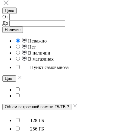
Цена
От
До
Наличие
Неважно
Нет
В наличии
В магазинах
Пункт самовывоза
Цвет
Объем встроенной памяти ГБ/ТБ
?
128 ГБ
256 ГБ