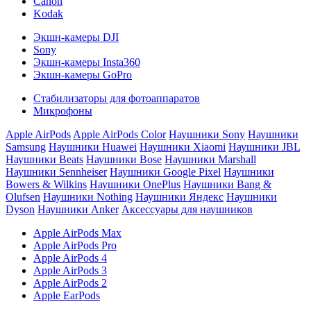
Canon
Kodak
Экшн-камеры DJI
Sony
Экшн-камеры Insta360
Экшн-камеры GoPro
Стабилизаторы для фотоаппаратов
Микрофоны
Apple AirPods
Apple AirPods Color
Наушники Sony
Наушники
Samsung
Наушники Huawei
Наушники Xiaomi
Наушники JBL
Наушники Beats
Наушники Bose
Наушники Marshall
Наушники Sennheiser
Наушники Google Pixel
Наушники
Bowers & Wilkins
Наушники OnePlus
Наушники Bang &
Olufsen
Наушники Nothing
Наушники Яндекс
Наушники
Dyson
Наушники Anker
Аксессуары для наушников
Apple AirPods Max
Apple AirPods Pro
Apple AirPods 4
Apple AirPods 3
Apple AirPods 2
Apple EarPods