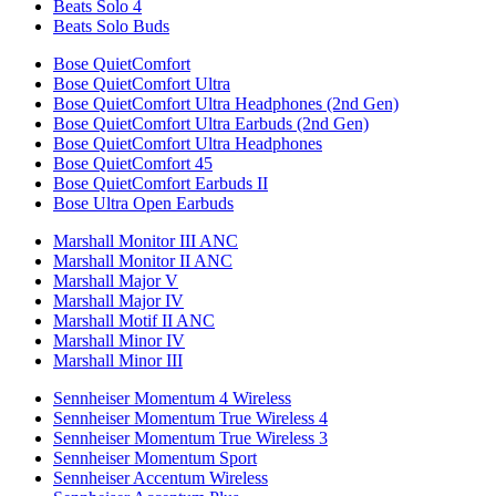
Beats Solo 4
Beats Solo Buds
Bose QuietComfort
Bose QuietComfort Ultra
Bose QuietComfort Ultra Headphones (2nd Gen)
Bose QuietComfort Ultra Earbuds (2nd Gen)
Bose QuietComfort Ultra Headphones
Bose QuietComfort 45
Bose QuietComfort Earbuds II
Bose Ultra Open Earbuds
Marshall Monitor III ANC
Marshall Monitor II ANC
Marshall Major V
Marshall Major IV
Marshall Motif II ANC
Marshall Minor IV
Marshall Minor III
Sennheiser Momentum 4 Wireless
Sennheiser Momentum True Wireless 4
Sennheiser Momentum True Wireless 3
Sennheiser Momentum Sport
Sennheiser Accentum Wireless