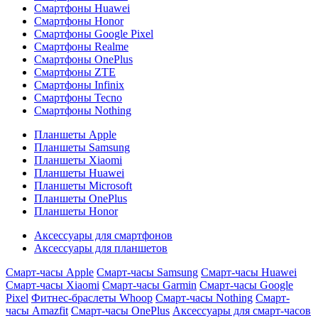
Смартфоны Huawei
Смартфоны Honor
Смартфоны Google Pixel
Смартфоны Realme
Смартфоны OnePlus
Смартфоны ZTE
Смартфоны Infinix
Смартфоны Tecno
Смартфоны Nothing
Планшеты Apple
Планшеты Samsung
Планшеты Xiaomi
Планшеты Huawei
Планшеты Microsoft
Планшеты OnePlus
Планшеты Honor
Аксессуары для смартфонов
Аксессуары для планшетов
Смарт-часы Apple
Смарт-часы Samsung
Смарт-часы Huawei
Смарт-часы Xiaomi
Смарт-часы Garmin
Смарт-часы Google
Pixel
Фитнес-браслеты Whoop
Смарт-часы Nothing
Смарт-
часы Amazfit
Смарт-часы OnePlus
Аксессуары для смарт-часов