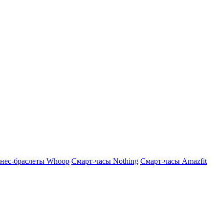
нес-браслеты Whoop
Смарт-часы Nothing
Смарт-часы Amazfit