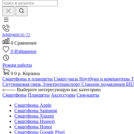
8(800)600-61-72
0
Сравнение
0
Избранное
Режим работы
0
0 р.
Корзина
Смартфоны и планшеты
Смарт-часы
Ноутбуки и компьютеры
Спутниковая связь
Электротранспорт
Станции подавления Б
Выберите интересующую вас категорию
Смартфоны
Планшеты
Аксессуары
Сим-карты
Смартфоны Apple
Смартфоны Samsung
Смартфоны Xiaomi
Смартфоны Huawei
Смартфоны Honor
Смартфоны Google Pixel