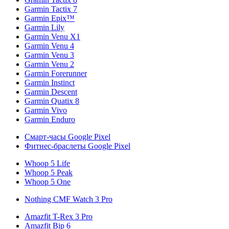
Garmin Tactix 7
Garmin Epix™
Garmin Lily
Garmin Venu X1
Garmin Venu 4
Garmin Venu 3
Garmin Venu 2
Garmin Forerunner
Garmin Instinct
Garmin Descent
Garmin Quatix 8
Garmin Vivo
Garmin Enduro
Смарт-часы Google Pixel
Фитнес-браслеты Google Pixel
Whoop 5 Life
Whoop 5 Peak
Whoop 5 One
Nothing CMF Watch 3 Pro
Amazfit T-Rex 3 Pro
Amazfit Bip 6