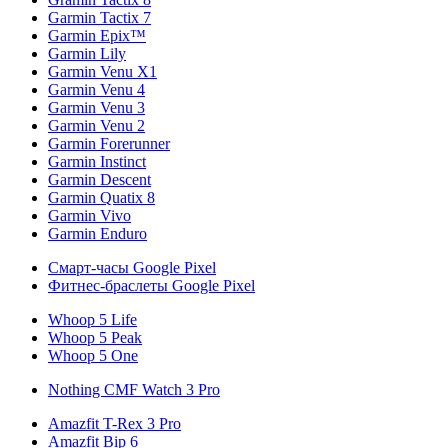
Garmin Tactix 7
Garmin Epix™
Garmin Lily
Garmin Venu X1
Garmin Venu 4
Garmin Venu 3
Garmin Venu 2
Garmin Forerunner
Garmin Instinct
Garmin Descent
Garmin Quatix 8
Garmin Vivo
Garmin Enduro
Смарт-часы Google Pixel
Фитнес-браслеты Google Pixel
Whoop 5 Life
Whoop 5 Peak
Whoop 5 One
Nothing CMF Watch 3 Pro
Amazfit T-Rex 3 Pro
Amazfit Bip 6