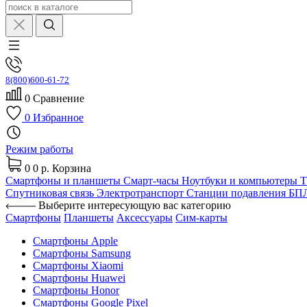
8(800)600-61-72
0
Сравнение
0
Избранное
Режим работы
0
0 р.
Корзина
Смартфоны и планшеты
Смарт-часы
Ноутбуки и компьютеры
Спутниковая связь
Электротранспорт
Станции подавления Б
Выберите интересующую вас категорию
Смартфоны
Планшеты
Аксессуары
Сим-карты
Смартфоны Apple
Смартфоны Samsung
Смартфоны Xiaomi
Смартфоны Huawei
Смартфоны Honor
Смартфоны Google Pixel