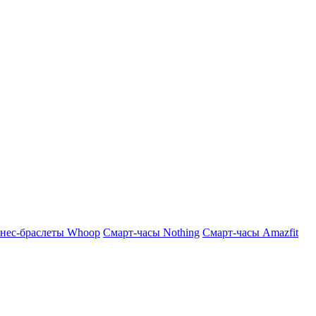
нес-браслеты Whoop
Смарт-часы Nothing
Смарт-часы Amazfit