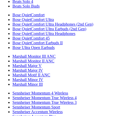
Beats Solo 4
Beats Solo Buds
Bose QuietComfort
Bose QuietComfort Ultra
Bose QuietComfort Ultra Headphones (2nd Gen)
Bose QuietComfort Ultra Earbuds (2nd Gen)
Bose QuietComfort Ultra Headphones
Bose QuietComfort 45
Bose QuietComfort Earbuds II
Bose Ultra Open Earbuds
Marshall Monitor III ANC
Marshall Monitor II ANC
Marshall Major V
Marshall Major IV
Marshall Motif II ANC
Marshall Minor IV
Marshall Minor III
Sennheiser Momentum 4 Wireless
Sennheiser Momentum True Wireless 4
Sennheiser Momentum True Wireless 3
Sennheiser Momentum Sport
Sennheiser Accentum Wireless