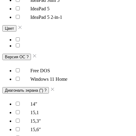
IdeaPad Slim 5
IdeaPad 5
IdeaPad 5 2-in-1
Цвет
Версия ОС
?
Free DOS
Windows 11 Home
Диагональ экрана (")
?
14″
15,1
15,3″
15,6″