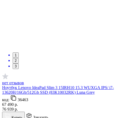
1
2
3
нет отзывов
Ноутбук Lenovo IdeaPad Slim 3 15IRH10 15.3 WUXGA IPS/ i7-
13620H/16Gb/512Gb SSD (83K10032RK) Luna Grey
код:
36463
67 490
р.
76 939
р.
Заказать
Купить