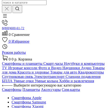
8(800)600-61-72
0
Сравнение
0
Избранное
Режим работы
0
0 р.
Корзина
Смартфоны и планшеты
Смарт-часы
Ноутбуки и компьютеры
TV
Игровые консоли
Фото и Видео
Наушники
Аудио
Товары
для дома
Красота и здоровье
Товары для авто
Квадрокоптеры
Спутниковая связь
Электротранспорт
Станции подавления
БПЛА
Умные очки
Умные кольца
Хобби и развлечения
Выберите интересующую вас категорию
Смартфоны
Планшеты
Аксессуары
Сим-карты
Смартфоны Apple
Смартфоны Samsung
Смартфоны Xiaomi