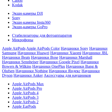
Canon
Kodak
Экшн-камеры DJI
Sony
Экшн-камеры Insta360
Экшн-камеры GoPro
Стабилизаторы для фотоаппаратов
Микрофоны
Apple AirPods
Apple AirPods Color
Наушники Sony
Наушники
Samsung
Наушники Huawei
Наушники Xiaomi
Наушники JBL
Наушники Beats
Наушники Bose
Наушники Marshall
Наушники Sennheiser
Наушники Google Pixel
Наушники
Bowers & Wilkins
Наушники OnePlus
Наушники Bang &
Olufsen
Наушники Nothing
Наушники Яндекс
Наушники
Dyson
Наушники Anker
Аксессуары для наушников
Apple AirPods Max
Apple AirPods Pro
Apple AirPods 4
Apple AirPods 3
Apple AirPods 2
Apple EarPods