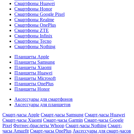
Смартфоны Huawei
Смартфоны Honor
Смартфоны Google Pixel
Смартфоны Realme
Смартфоны OnePlus
Смартфоны ZTE
Смартфоны Infinix
Смартфоны Tecno
Смартфоны Nothing
Планшеты Apple
Планшеты Samsung
Планшеты Xiaomi
Планшеты Huawei
Планшеты Microsoft
Планшеты OnePlus
Планшеты Honor
Аксессуары для смартфонов
Аксессуары для планшетов
Смарт-часы Apple
Смарт-часы Samsung
Смарт-часы Huawei
Смарт-часы Xiaomi
Смарт-часы Garmin
Смарт-часы Google
Pixel
Фитнес-браслеты Whoop
Смарт-часы Nothing
Смарт-
часы Amazfit
Смарт-часы OnePlus
Аксессуары для смарт-часов