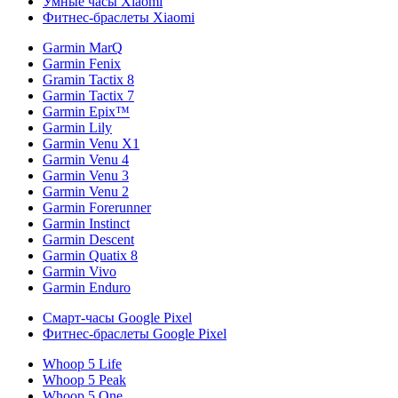
Умные часы Xiaomi
Фитнес-браслеты Xiaomi
Garmin MarQ
Garmin Fenix
Gramin Tactix 8
Garmin Tactix 7
Garmin Epix™
Garmin Lily
Garmin Venu X1
Garmin Venu 4
Garmin Venu 3
Garmin Venu 2
Garmin Forerunner
Garmin Instinct
Garmin Descent
Garmin Quatix 8
Garmin Vivo
Garmin Enduro
Смарт-часы Google Pixel
Фитнес-браслеты Google Pixel
Whoop 5 Life
Whoop 5 Peak
Whoop 5 One