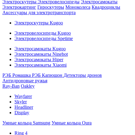
Электроскутеры
Электровелосипеды
Электросамокаты
Электрокартинг
Гироскутеры
Моноколеса
Квадроциклы
Аксессуары для электротранспорта
Электроскутеры Kugoo
Электровелосипеды Kugoo
Электровелосипеды Spetime
Электросамокаты Kugoo
Электросамокаты Ninebot
Электросамокаты Hiper
Электросамокаты Xiaomi
РЭБ Ромашка
РЭБ Капюшон
Детекторы дронов
Антидроновые ружья
Ray-Ban
Oakley
Wayfarer
Skyler
Headliner
Display
Умные кольца Samsung
Умные кольца Oura
Ring 4