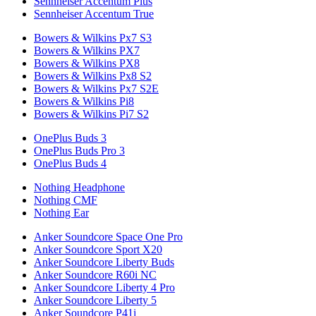
Sennheiser Accentum Plus
Sennheiser Accentum True
Bowers & Wilkins Px7 S3
Bowers & Wilkins PX7
Bowers & Wilkins PX8
Bowers & Wilkins Px8 S2
Bowers & Wilkins Px7 S2E
Bowers & Wilkins Pi8
Bowers & Wilkins Pi7 S2
OnePlus Buds 3
OnePlus Buds Pro 3
OnePlus Buds 4
Nothing Headphone
Nothing CMF
Nothing Ear
Anker Soundcore Space One Pro
Anker Soundcore Sport X20
Anker Soundcore Liberty Buds
Anker Soundcore R60i NC
Anker Soundcore Liberty 4 Pro
Anker Soundcore Liberty 5
Anker Soundcore P41i