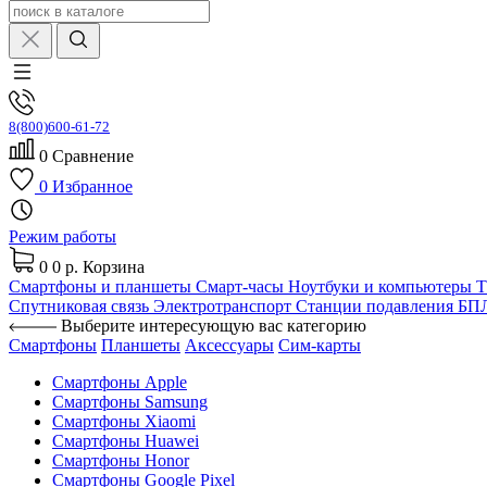
8(800)600-61-72
0
Сравнение
0
Избранное
Режим работы
0
0 р.
Корзина
Смартфоны и планшеты
Смарт-часы
Ноутбуки и компьютеры
Спутниковая связь
Электротранспорт
Станции подавления Б
Выберите интересующую вас категорию
Смартфоны
Планшеты
Аксессуары
Сим-карты
Смартфоны Apple
Смартфоны Samsung
Смартфоны Xiaomi
Смартфоны Huawei
Смартфоны Honor
Смартфоны Google Pixel