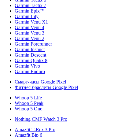
Garmin Tactix 7
Garmin Epix™
Garmin Lily
Garmin Venu X1
Garmin Venu 4
Garmin Venu 3
Garmin Venu 2
Garmin Forerunner
Garmin Instinct
Garmin Descent
Garmin Quatix 8
Garmin Vivo
Garmin Enduro
Смарт-часы Google Pixel
Фитнес-браслеты Google Pixel
Whoop 5 Life
Whoop 5 Peak
Whoop 5 One
Nothing CMF Watch 3 Pro
Amazfit T-Rex 3 Pro
Amazfit Bip 6