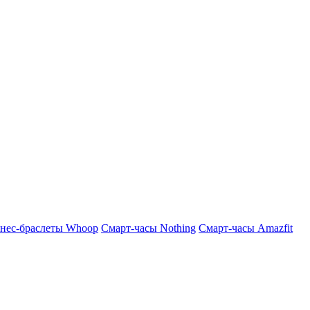
нес-браслеты Whoop
Смарт-часы Nothing
Смарт-часы Amazfit