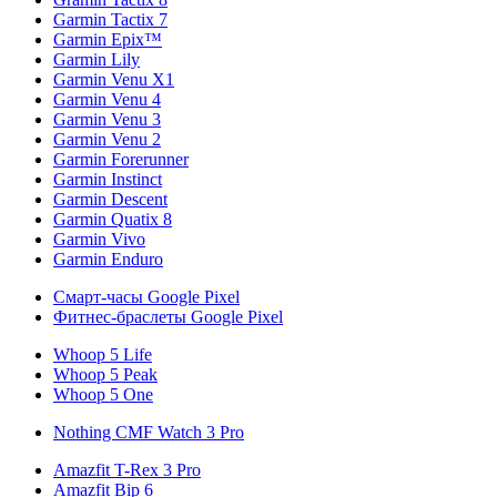
Garmin Tactix 7
Garmin Epix™
Garmin Lily
Garmin Venu X1
Garmin Venu 4
Garmin Venu 3
Garmin Venu 2
Garmin Forerunner
Garmin Instinct
Garmin Descent
Garmin Quatix 8
Garmin Vivo
Garmin Enduro
Смарт-часы Google Pixel
Фитнес-браслеты Google Pixel
Whoop 5 Life
Whoop 5 Peak
Whoop 5 One
Nothing CMF Watch 3 Pro
Amazfit T-Rex 3 Pro
Amazfit Bip 6