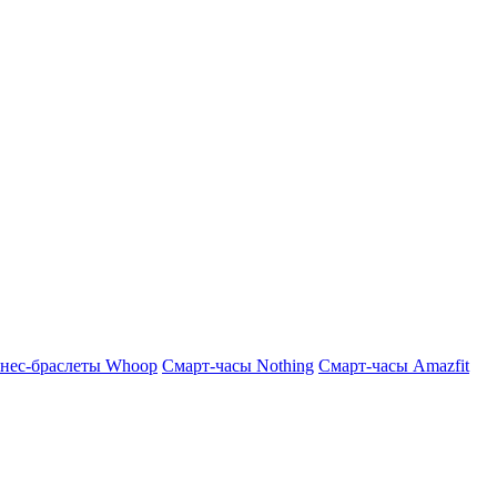
нес-браслеты Whoop
Смарт-часы Nothing
Смарт-часы Amazfit