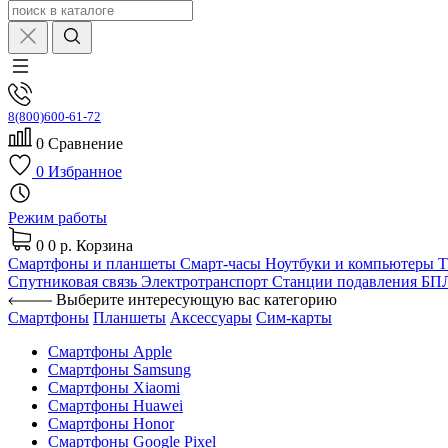
8(800)600-61-72
0
Сравнение
0
Избранное
Режим работы
0
0 р.
Корзина
Смартфоны и планшеты
Смарт-часы
Ноутбуки и компьютеры
Спутниковая связь
Электротранспорт
Станции подавления Б
Выберите интересующую вас категорию
Смартфоны
Планшеты
Аксессуары
Сим-карты
Смартфоны Apple
Смартфоны Samsung
Смартфоны Xiaomi
Смартфоны Huawei
Смартфоны Honor
Смартфоны Google Pixel