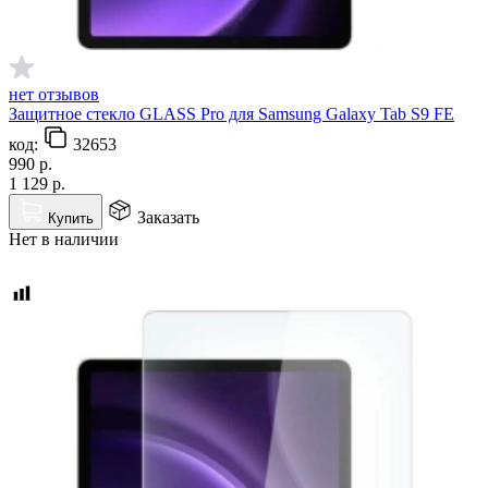
нет отзывов
Защитное стекло GLASS Pro для Samsung Galaxy Tab S9 FE
код:
32653
990
р.
1 129
р.
Заказать
Купить
Нет в наличии