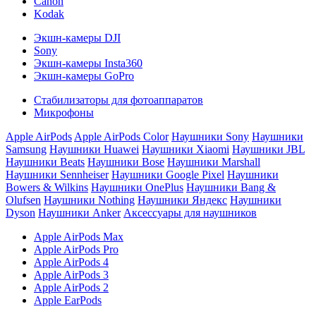
Canon
Kodak
Экшн-камеры DJI
Sony
Экшн-камеры Insta360
Экшн-камеры GoPro
Стабилизаторы для фотоаппаратов
Микрофоны
Apple AirPods
Apple AirPods Color
Наушники Sony
Наушники
Samsung
Наушники Huawei
Наушники Xiaomi
Наушники JBL
Наушники Beats
Наушники Bose
Наушники Marshall
Наушники Sennheiser
Наушники Google Pixel
Наушники
Bowers & Wilkins
Наушники OnePlus
Наушники Bang &
Olufsen
Наушники Nothing
Наушники Яндекс
Наушники
Dyson
Наушники Anker
Аксессуары для наушников
Apple AirPods Max
Apple AirPods Pro
Apple AirPods 4
Apple AirPods 3
Apple AirPods 2
Apple EarPods