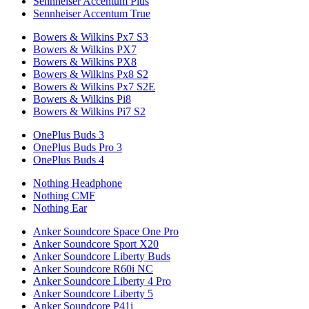
Sennheiser Accentum Plus
Sennheiser Accentum True
Bowers & Wilkins Px7 S3
Bowers & Wilkins PX7
Bowers & Wilkins PX8
Bowers & Wilkins Px8 S2
Bowers & Wilkins Px7 S2E
Bowers & Wilkins Pi8
Bowers & Wilkins Pi7 S2
OnePlus Buds 3
OnePlus Buds Pro 3
OnePlus Buds 4
Nothing Headphone
Nothing CMF
Nothing Ear
Anker Soundcore Space One Pro
Anker Soundcore Sport X20
Anker Soundcore Liberty Buds
Anker Soundcore R60i NC
Anker Soundcore Liberty 4 Pro
Anker Soundcore Liberty 5
Anker Soundcore P41i