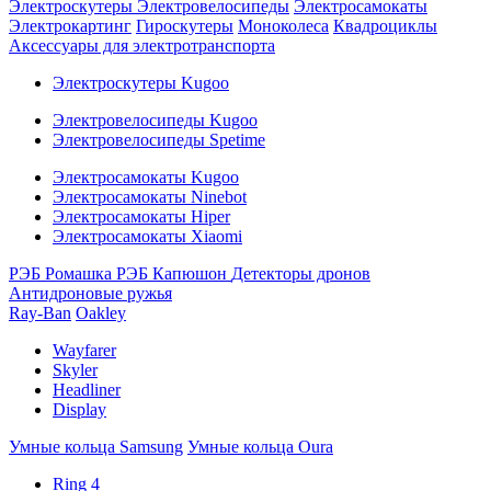
Электроскутеры
Электровелосипеды
Электросамокаты
Электрокартинг
Гироскутеры
Моноколеса
Квадроциклы
Аксессуары для электротранспорта
Электроскутеры Kugoo
Электровелосипеды Kugoo
Электровелосипеды Spetime
Электросамокаты Kugoo
Электросамокаты Ninebot
Электросамокаты Hiper
Электросамокаты Xiaomi
РЭБ Ромашка
РЭБ Капюшон
Детекторы дронов
Антидроновые ружья
Ray-Ban
Oakley
Wayfarer
Skyler
Headliner
Display
Умные кольца Samsung
Умные кольца Oura
Ring 4