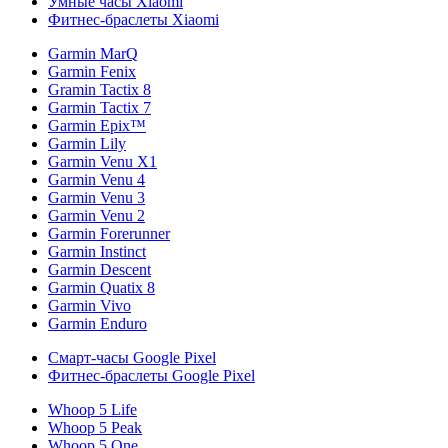
Умные часы Xiaomi
Фитнес-браслеты Xiaomi
Garmin MarQ
Garmin Fenix
Gramin Tactix 8
Garmin Tactix 7
Garmin Epix™
Garmin Lily
Garmin Venu X1
Garmin Venu 4
Garmin Venu 3
Garmin Venu 2
Garmin Forerunner
Garmin Instinct
Garmin Descent
Garmin Quatix 8
Garmin Vivo
Garmin Enduro
Смарт-часы Google Pixel
Фитнес-браслеты Google Pixel
Whoop 5 Life
Whoop 5 Peak
Whoop 5 One