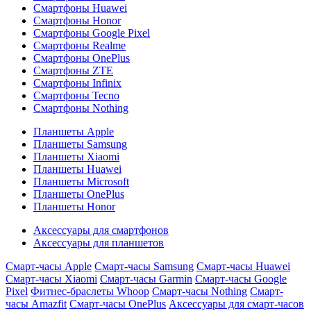
Смартфоны Huawei
Смартфоны Honor
Смартфоны Google Pixel
Смартфоны Realme
Смартфоны OnePlus
Смартфоны ZTE
Смартфоны Infinix
Смартфоны Tecno
Смартфоны Nothing
Планшеты Apple
Планшеты Samsung
Планшеты Xiaomi
Планшеты Huawei
Планшеты Microsoft
Планшеты OnePlus
Планшеты Honor
Аксессуары для смартфонов
Аксессуары для планшетов
Смарт-часы Apple
Смарт-часы Samsung
Смарт-часы Huawei
Смарт-часы Xiaomi
Смарт-часы Garmin
Смарт-часы Google
Pixel
Фитнес-браслеты Whoop
Смарт-часы Nothing
Смарт-
часы Amazfit
Смарт-часы OnePlus
Аксессуары для смарт-часов