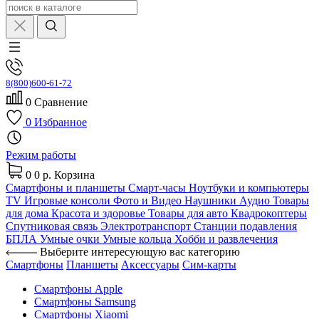
8(800)600-61-72
0
Сравнение
0
Избранное
Режим работы
0
0 р.
Корзина
Смартфоны и планшеты
Смарт-часы
Ноутбуки и компьютеры
TV
Игровые консоли
Фото и Видео
Наушники
Аудио
Товары
для дома
Красота и здоровье
Товары для авто
Квадрокоптеры
Спутниковая связь
Электротранспорт
Станции подавления
БПЛА
Умные очки
Умные кольца
Хобби и развлечения
Выберите интересующую вас категорию
Смартфоны
Планшеты
Аксессуары
Сим-карты
Смартфоны Apple
Смартфоны Samsung
Смартфоны Xiaomi