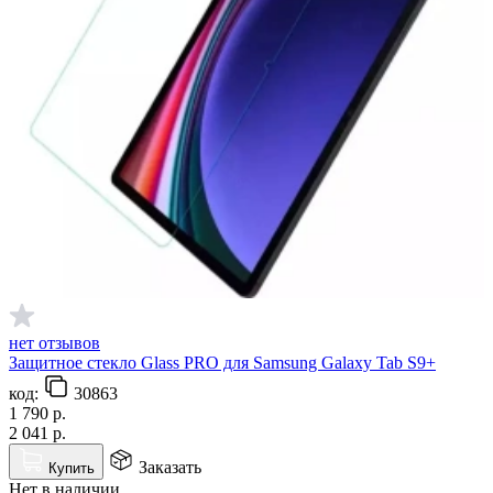
нет отзывов
Защитное стекло Glass PRO для Samsung Galaxy Tab S9+
код:
30863
1 790
р.
2 041
р.
Заказать
Купить
Нет в наличии