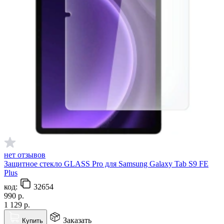
нет отзывов
Защитное стекло GLASS Pro для Samsung Galaxy Tab S9 FE
Plus
код:
32654
990
р.
1 129
р.
Заказать
Купить