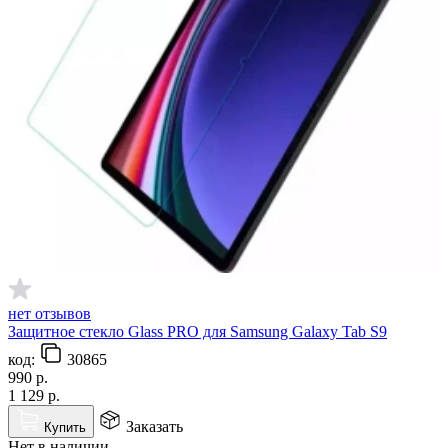
нет отзывов
Защитное стекло Glass PRO для Samsung Galaxy Tab S9
код:
30865
990
р.
1 129
р.
Заказать
Купить
Нет в наличии