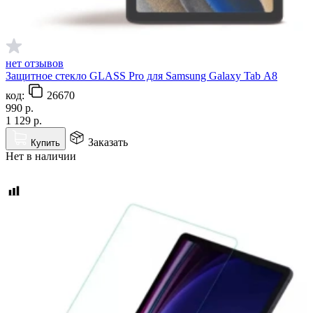
нет отзывов
Защитное стекло GLASS Pro для Samsung Galaxy Tab А8
код:
26670
990
р.
1 129
р.
Заказать
Купить
Нет в наличии