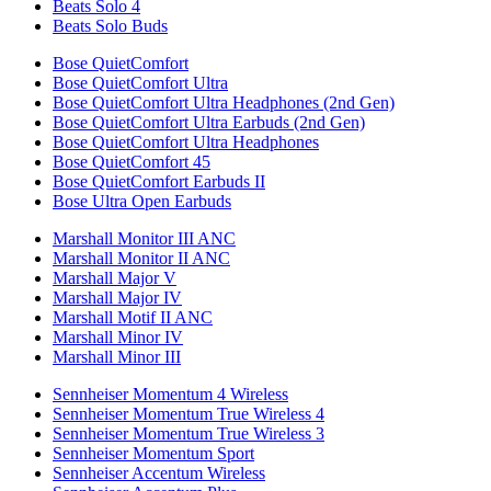
Beats Solo 4
Beats Solo Buds
Bose QuietComfort
Bose QuietComfort Ultra
Bose QuietComfort Ultra Headphones (2nd Gen)
Bose QuietComfort Ultra Earbuds (2nd Gen)
Bose QuietComfort Ultra Headphones
Bose QuietComfort 45
Bose QuietComfort Earbuds II
Bose Ultra Open Earbuds
Marshall Monitor III ANC
Marshall Monitor II ANC
Marshall Major V
Marshall Major IV
Marshall Motif II ANC
Marshall Minor IV
Marshall Minor III
Sennheiser Momentum 4 Wireless
Sennheiser Momentum True Wireless 4
Sennheiser Momentum True Wireless 3
Sennheiser Momentum Sport
Sennheiser Accentum Wireless