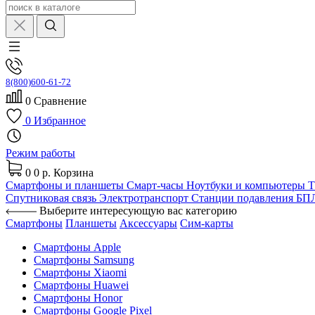
8(800)600-61-72
0
Сравнение
0
Избранное
Режим работы
0
0 р.
Корзина
Смартфоны и планшеты
Смарт-часы
Ноутбуки и компьютеры
Спутниковая связь
Электротранспорт
Станции подавления Б
Выберите интересующую вас категорию
Смартфоны
Планшеты
Аксессуары
Сим-карты
Смартфоны Apple
Смартфоны Samsung
Смартфоны Xiaomi
Смартфоны Huawei
Смартфоны Honor
Смартфоны Google Pixel