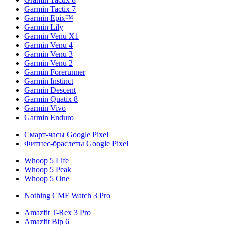
Garmin Tactix 7
Garmin Epix™
Garmin Lily
Garmin Venu X1
Garmin Venu 4
Garmin Venu 3
Garmin Venu 2
Garmin Forerunner
Garmin Instinct
Garmin Descent
Garmin Quatix 8
Garmin Vivo
Garmin Enduro
Смарт-часы Google Pixel
Фитнес-браслеты Google Pixel
Whoop 5 Life
Whoop 5 Peak
Whoop 5 One
Nothing CMF Watch 3 Pro
Amazfit T-Rex 3 Pro
Amazfit Bip 6