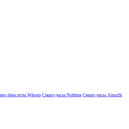
нес-браслеты Whoop
Смарт-часы Nothing
Смарт-часы Amazfit