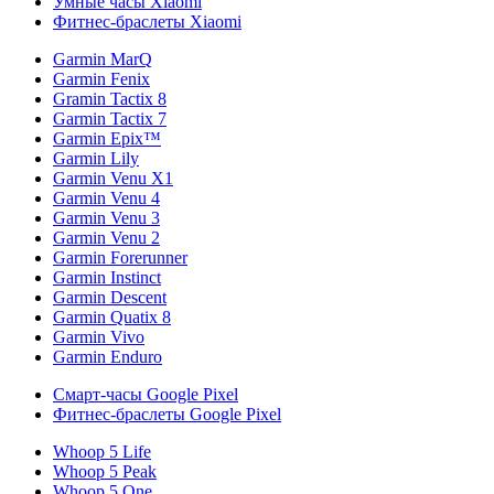
Умные часы Xiaomi
Фитнес-браслеты Xiaomi
Garmin MarQ
Garmin Fenix
Gramin Tactix 8
Garmin Tactix 7
Garmin Epix™
Garmin Lily
Garmin Venu X1
Garmin Venu 4
Garmin Venu 3
Garmin Venu 2
Garmin Forerunner
Garmin Instinct
Garmin Descent
Garmin Quatix 8
Garmin Vivo
Garmin Enduro
Смарт-часы Google Pixel
Фитнес-браслеты Google Pixel
Whoop 5 Life
Whoop 5 Peak
Whoop 5 One