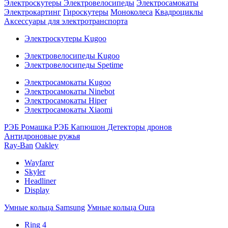
Электроскутеры
Электровелосипеды
Электросамокаты
Электрокартинг
Гироскутеры
Моноколеса
Квадроциклы
Аксессуары для электротранспорта
Электроскутеры Kugoo
Электровелосипеды Kugoo
Электровелосипеды Spetime
Электросамокаты Kugoo
Электросамокаты Ninebot
Электросамокаты Hiper
Электросамокаты Xiaomi
РЭБ Ромашка
РЭБ Капюшон
Детекторы дронов
Антидроновые ружья
Ray-Ban
Oakley
Wayfarer
Skyler
Headliner
Display
Умные кольца Samsung
Умные кольца Oura
Ring 4