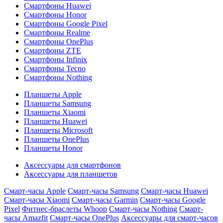
Смартфоны Huawei
Смартфоны Honor
Смартфоны Google Pixel
Смартфоны Realme
Смартфоны OnePlus
Смартфоны ZTE
Смартфоны Infinix
Смартфоны Tecno
Смартфоны Nothing
Планшеты Apple
Планшеты Samsung
Планшеты Xiaomi
Планшеты Huawei
Планшеты Microsoft
Планшеты OnePlus
Планшеты Honor
Аксессуары для смартфонов
Аксессуары для планшетов
Смарт-часы Apple
Смарт-часы Samsung
Смарт-часы Huawei
Смарт-часы Xiaomi
Смарт-часы Garmin
Смарт-часы Google
Pixel
Фитнес-браслеты Whoop
Смарт-часы Nothing
Смарт-
часы Amazfit
Смарт-часы OnePlus
Аксессуары для смарт-часов