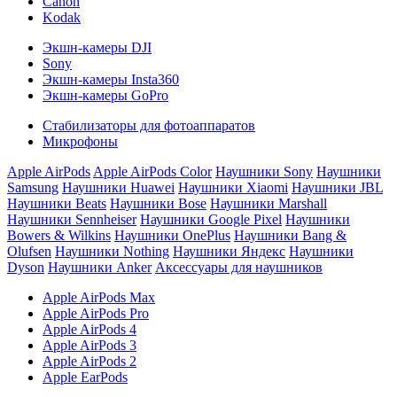
Canon
Kodak
Экшн-камеры DJI
Sony
Экшн-камеры Insta360
Экшн-камеры GoPro
Стабилизаторы для фотоаппаратов
Микрофоны
Apple AirPods
Apple AirPods Color
Наушники Sony
Наушники
Samsung
Наушники Huawei
Наушники Xiaomi
Наушники JBL
Наушники Beats
Наушники Bose
Наушники Marshall
Наушники Sennheiser
Наушники Google Pixel
Наушники
Bowers & Wilkins
Наушники OnePlus
Наушники Bang &
Olufsen
Наушники Nothing
Наушники Яндекс
Наушники
Dyson
Наушники Anker
Аксессуары для наушников
Apple AirPods Max
Apple AirPods Pro
Apple AirPods 4
Apple AirPods 3
Apple AirPods 2
Apple EarPods