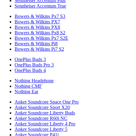
Sennheiser Accentum Plus
Sennheiser Accentum True
Bowers & Wilkins Px7 S3
Bowers & Wilkins PX7
Bowers & Wilkins PX8
Bowers & Wilkins Px8 S2
Bowers & Wilkins Px7 S2E
Bowers & Wilkins Pi8
Bowers & Wilkins Pi7 S2
OnePlus Buds 3
OnePlus Buds Pro 3
OnePlus Buds 4
Nothing Headphone
Nothing CMF
Nothing Ear
Anker Soundcore Space One Pro
Anker Soundcore Sport X20
Anker Soundcore Liberty Buds
Anker Soundcore R60i NC
Anker Soundcore Liberty 4 Pro
Anker Soundcore Liberty 5
Anker Soundcore P41i