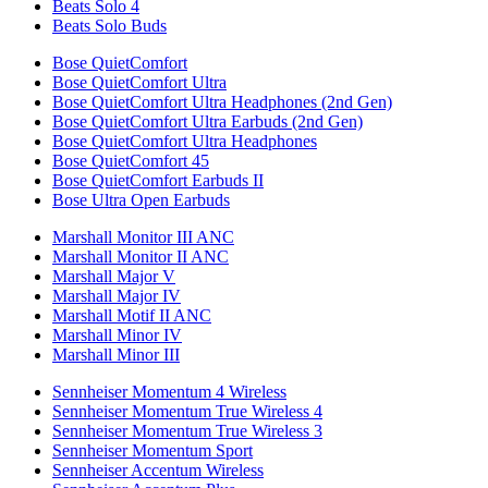
Beats Solo 4
Beats Solo Buds
Bose QuietComfort
Bose QuietComfort Ultra
Bose QuietComfort Ultra Headphones (2nd Gen)
Bose QuietComfort Ultra Earbuds (2nd Gen)
Bose QuietComfort Ultra Headphones
Bose QuietComfort 45
Bose QuietComfort Earbuds II
Bose Ultra Open Earbuds
Marshall Monitor III ANC
Marshall Monitor II ANC
Marshall Major V
Marshall Major IV
Marshall Motif II ANC
Marshall Minor IV
Marshall Minor III
Sennheiser Momentum 4 Wireless
Sennheiser Momentum True Wireless 4
Sennheiser Momentum True Wireless 3
Sennheiser Momentum Sport
Sennheiser Accentum Wireless