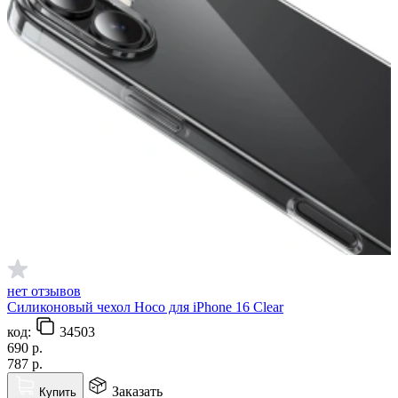
нет отзывов
Силиконовый чехол Hoco для iPhone 16 Clear
код:
34503
690
р.
787
р.
Заказать
Купить