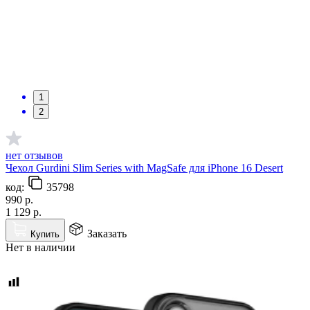
1
2
нет отзывов
Чехол Gurdini Slim Series with MagSafe для iPhone 16 Desert
код:
35798
990
р.
1 129
р.
Заказать
Купить
Нет в наличии