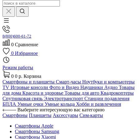
8(800)600-61-72
0
Сравнение
0
Избранное
Режим работы
0
0 р.
Корзина
Смартфоны и планшеты
Смарт-часы
Ноутбуки и компьютеры
TV
Игровые консоли
Фото и Видео
Наушники
Аудио
Товары
для дома
Красота и здоровье
Товары для авто
Квадрокоптеры
Спутниковая связь
Электротранспорт
Станции подавления
БПЛА
Умные очки
Умные кольца
Хобби и развлечения
Выберите интересующую вас категорию
Смартфоны
Планшеты
Аксессуары
Сим-карты
Смартфоны Apple
Смартфоны Samsung
Смартфоны Xiaomi