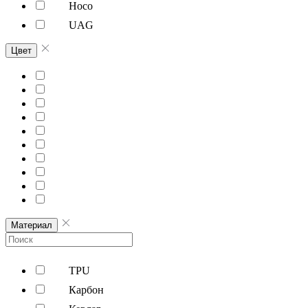
Hoco
UAG
Цвет
Материал
TPU
Карбон