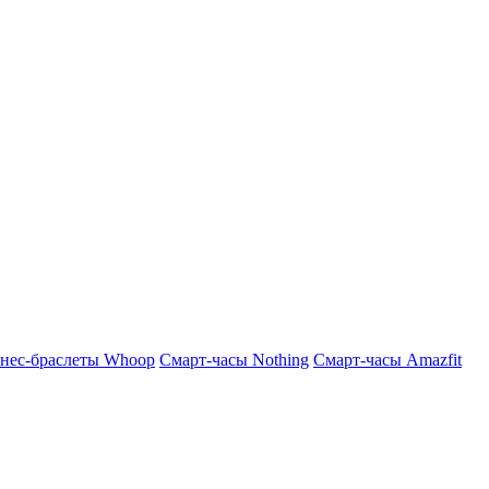
нес-браслеты Whoop
Смарт-часы Nothing
Смарт-часы Amazfit