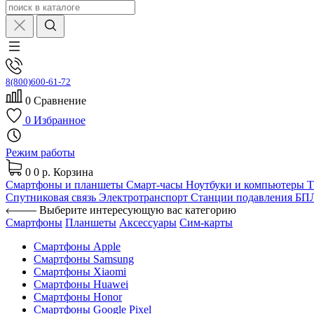
8(800)600-61-72
0
Сравнение
0
Избранное
Режим работы
0
0 р.
Корзина
Смартфоны и планшеты
Смарт-часы
Ноутбуки и компьютеры
Спутниковая связь
Электротранспорт
Станции подавления Б
Выберите интересующую вас категорию
Смартфоны
Планшеты
Аксессуары
Сим-карты
Смартфоны Apple
Смартфоны Samsung
Смартфоны Xiaomi
Смартфоны Huawei
Смартфоны Honor
Смартфоны Google Pixel