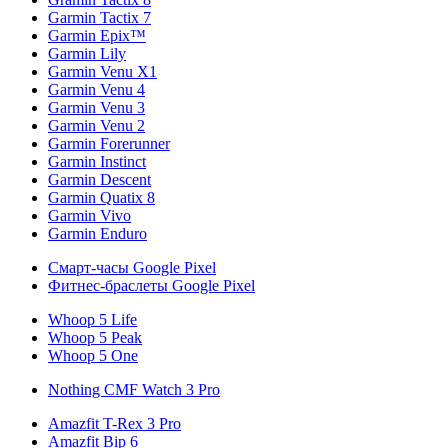
Garmin Tactix 7
Garmin Epix™
Garmin Lily
Garmin Venu X1
Garmin Venu 4
Garmin Venu 3
Garmin Venu 2
Garmin Forerunner
Garmin Instinct
Garmin Descent
Garmin Quatix 8
Garmin Vivo
Garmin Enduro
Смарт-часы Google Pixel
Фитнес-браслеты Google Pixel
Whoop 5 Life
Whoop 5 Peak
Whoop 5 One
Nothing CMF Watch 3 Pro
Amazfit T-Rex 3 Pro
Amazfit Bip 6