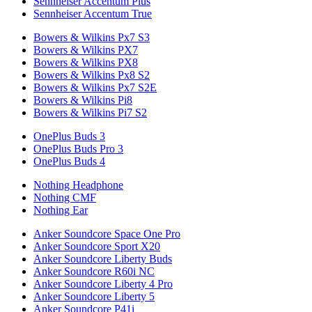
Sennheiser Accentum Plus
Sennheiser Accentum True
Bowers & Wilkins Px7 S3
Bowers & Wilkins PX7
Bowers & Wilkins PX8
Bowers & Wilkins Px8 S2
Bowers & Wilkins Px7 S2E
Bowers & Wilkins Pi8
Bowers & Wilkins Pi7 S2
OnePlus Buds 3
OnePlus Buds Pro 3
OnePlus Buds 4
Nothing Headphone
Nothing CMF
Nothing Ear
Anker Soundcore Space One Pro
Anker Soundcore Sport X20
Anker Soundcore Liberty Buds
Anker Soundcore R60i NC
Anker Soundcore Liberty 4 Pro
Anker Soundcore Liberty 5
Anker Soundcore P41i