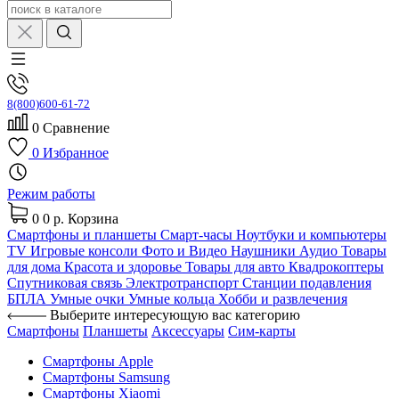
8(800)600-61-72
0
Сравнение
0
Избранное
Режим работы
0
0 р.
Корзина
Смартфоны и планшеты
Смарт-часы
Ноутбуки и компьютеры
TV
Игровые консоли
Фото и Видео
Наушники
Аудио
Товары
для дома
Красота и здоровье
Товары для авто
Квадрокоптеры
Спутниковая связь
Электротранспорт
Станции подавления
БПЛА
Умные очки
Умные кольца
Хобби и развлечения
Выберите интересующую вас категорию
Смартфоны
Планшеты
Аксессуары
Сим-карты
Смартфоны Apple
Смартфоны Samsung
Смартфоны Xiaomi