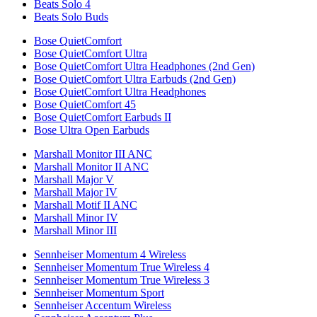
Beats Solo 4
Beats Solo Buds
Bose QuietComfort
Bose QuietComfort Ultra
Bose QuietComfort Ultra Headphones (2nd Gen)
Bose QuietComfort Ultra Earbuds (2nd Gen)
Bose QuietComfort Ultra Headphones
Bose QuietComfort 45
Bose QuietComfort Earbuds II
Bose Ultra Open Earbuds
Marshall Monitor III ANC
Marshall Monitor II ANC
Marshall Major V
Marshall Major IV
Marshall Motif II ANC
Marshall Minor IV
Marshall Minor III
Sennheiser Momentum 4 Wireless
Sennheiser Momentum True Wireless 4
Sennheiser Momentum True Wireless 3
Sennheiser Momentum Sport
Sennheiser Accentum Wireless