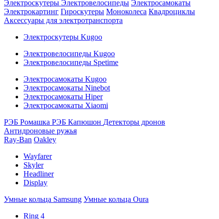
Электроскутеры
Электровелосипеды
Электросамокаты
Электрокартинг
Гироскутеры
Моноколеса
Квадроциклы
Аксессуары для электротранспорта
Электроскутеры Kugoo
Электровелосипеды Kugoo
Электровелосипеды Spetime
Электросамокаты Kugoo
Электросамокаты Ninebot
Электросамокаты Hiper
Электросамокаты Xiaomi
РЭБ Ромашка
РЭБ Капюшон
Детекторы дронов
Антидроновые ружья
Ray-Ban
Oakley
Wayfarer
Skyler
Headliner
Display
Умные кольца Samsung
Умные кольца Oura
Ring 4