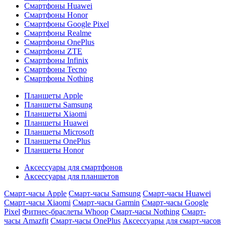
Смартфоны Huawei
Смартфоны Honor
Смартфоны Google Pixel
Смартфоны Realme
Смартфоны OnePlus
Смартфоны ZTE
Смартфоны Infinix
Смартфоны Tecno
Смартфоны Nothing
Планшеты Apple
Планшеты Samsung
Планшеты Xiaomi
Планшеты Huawei
Планшеты Microsoft
Планшеты OnePlus
Планшеты Honor
Аксессуары для смартфонов
Аксессуары для планшетов
Смарт-часы Apple
Смарт-часы Samsung
Смарт-часы Huawei
Смарт-часы Xiaomi
Смарт-часы Garmin
Смарт-часы Google
Pixel
Фитнес-браслеты Whoop
Смарт-часы Nothing
Смарт-
часы Amazfit
Смарт-часы OnePlus
Аксессуары для смарт-часов