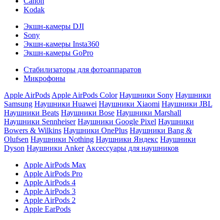
Canon
Kodak
Экшн-камеры DJI
Sony
Экшн-камеры Insta360
Экшн-камеры GoPro
Стабилизаторы для фотоаппаратов
Микрофоны
Apple AirPods
Apple AirPods Color
Наушники Sony
Наушники
Samsung
Наушники Huawei
Наушники Xiaomi
Наушники JBL
Наушники Beats
Наушники Bose
Наушники Marshall
Наушники Sennheiser
Наушники Google Pixel
Наушники
Bowers & Wilkins
Наушники OnePlus
Наушники Bang &
Olufsen
Наушники Nothing
Наушники Яндекс
Наушники
Dyson
Наушники Anker
Аксессуары для наушников
Apple AirPods Max
Apple AirPods Pro
Apple AirPods 4
Apple AirPods 3
Apple AirPods 2
Apple EarPods