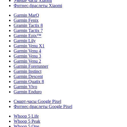
Умные часы Xiaomi
Фитнес-браслеты Xiaomi
Garmin MarQ
Garmin Fenix
Gramin Tactix 8
Garmin Tactix 7
Garmin Epix™
Garmin Lily
Garmin Venu X1
Garmin Venu 4
Garmin Venu 3
Garmin Venu 2
Garmin Forerunner
Garmin Instinct
Garmin Descent
Garmin Quatix 8
Garmin Vivo
Garmin Enduro
Смарт-часы Google Pixel
Фитнес-браслеты Google Pixel
Whoop 5 Life
Whoop 5 Peak
Whoop 5 One