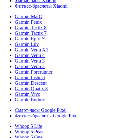
Умные часы Xiaomi
Фитнес-браслеты Xiaomi
Garmin MarQ
Garmin Fenix
Gramin Tactix 8
Garmin Tactix 7
Garmin Epix™
Garmin Lily
Garmin Venu X1
Garmin Venu 4
Garmin Venu 3
Garmin Venu 2
Garmin Forerunner
Garmin Instinct
Garmin Descent
Garmin Quatix 8
Garmin Vivo
Garmin Enduro
Смарт-часы Google Pixel
Фитнес-браслеты Google Pixel
Whoop 5 Life
Whoop 5 Peak
Whoop 5 One