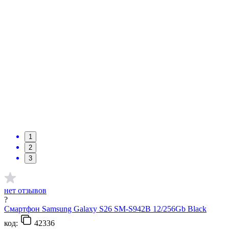
1
2
3
нет отзывов
?
Смартфон Samsung Galaxy S26 SM-S942B 12/256Gb Black
код:
42336