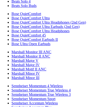
Beats Solo 4
Beats Solo Buds
Bose QuietComfort
Bose QuietComfort Ultra
Bose QuietComfort Ultra Headphones (2nd Gen)
Bose QuietComfort Ultra Earbuds (2nd Gen)
Bose QuietComfort Ultra Headphones
Bose QuietComfort 45
Bose QuietComfort Earbuds II
Bose Ultra Open Earbuds
Marshall Monitor III ANC
Marshall Monitor II ANC
Marshall Major V
Marshall Major IV
Marshall Motif II ANC
Marshall Minor IV
Marshall Minor III
Sennheiser Momentum 4 Wireless
Sennheiser Momentum True Wireless 4
Sennheiser Momentum True Wireless 3
Sennheiser Momentum Sport
Sennheiser Accentum Wireless