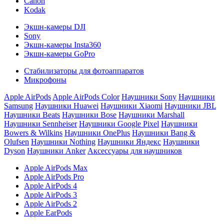
Canon
Kodak
Экшн-камеры DJI
Sony
Экшн-камеры Insta360
Экшн-камеры GoPro
Стабилизаторы для фотоаппаратов
Микрофоны
Apple AirPods
Apple AirPods Color
Наушники Sony
Наушники
Samsung
Наушники Huawei
Наушники Xiaomi
Наушники JBL
Наушники Beats
Наушники Bose
Наушники Marshall
Наушники Sennheiser
Наушники Google Pixel
Наушники
Bowers & Wilkins
Наушники OnePlus
Наушники Bang &
Olufsen
Наушники Nothing
Наушники Яндекс
Наушники
Dyson
Наушники Anker
Аксессуары для наушников
Apple AirPods Max
Apple AirPods Pro
Apple AirPods 4
Apple AirPods 3
Apple AirPods 2
Apple EarPods