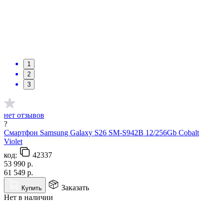
1
2
3
нет отзывов
?
Смартфон Samsung Galaxy S26 SM-S942B 12/256Gb Cobalt
Violet
код:
42337
53 990
р.
61 549
р.
Заказать
Купить
Нет в наличии