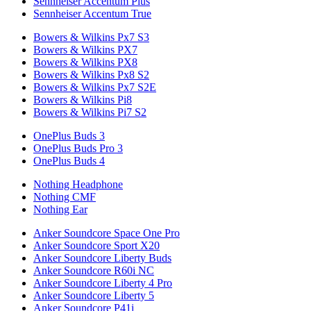
Sennheiser Accentum Plus
Sennheiser Accentum True
Bowers & Wilkins Px7 S3
Bowers & Wilkins PX7
Bowers & Wilkins PX8
Bowers & Wilkins Px8 S2
Bowers & Wilkins Px7 S2E
Bowers & Wilkins Pi8
Bowers & Wilkins Pi7 S2
OnePlus Buds 3
OnePlus Buds Pro 3
OnePlus Buds 4
Nothing Headphone
Nothing CMF
Nothing Ear
Anker Soundcore Space One Pro
Anker Soundcore Sport X20
Anker Soundcore Liberty Buds
Anker Soundcore R60i NC
Anker Soundcore Liberty 4 Pro
Anker Soundcore Liberty 5
Anker Soundcore P41i