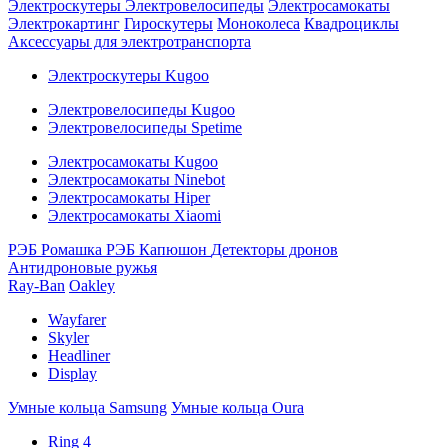
Электроскутеры
Электровелосипеды
Электросамокаты
Электрокартинг
Гироскутеры
Моноколеса
Квадроциклы
Аксессуары для электротранспорта
Электроскутеры Kugoo
Электровелосипеды Kugoo
Электровелосипеды Spetime
Электросамокаты Kugoo
Электросамокаты Ninebot
Электросамокаты Hiper
Электросамокаты Xiaomi
РЭБ Ромашка
РЭБ Капюшон
Детекторы дронов
Антидроновые ружья
Ray-Ban
Oakley
Wayfarer
Skyler
Headliner
Display
Умные кольца Samsung
Умные кольца Oura
Ring 4