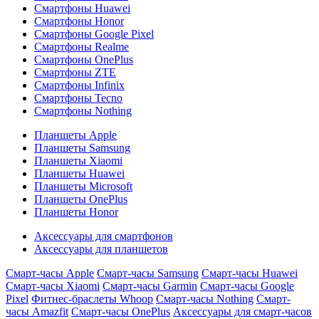
Смартфоны Huawei
Смартфоны Honor
Смартфоны Google Pixel
Смартфоны Realme
Смартфоны OnePlus
Смартфоны ZTE
Смартфоны Infinix
Смартфоны Tecno
Смартфоны Nothing
Планшеты Apple
Планшеты Samsung
Планшеты Xiaomi
Планшеты Huawei
Планшеты Microsoft
Планшеты OnePlus
Планшеты Honor
Аксессуары для смартфонов
Аксессуары для планшетов
Смарт-часы Apple
Смарт-часы Samsung
Смарт-часы Huawei
Смарт-часы Xiaomi
Смарт-часы Garmin
Смарт-часы Google
Pixel
Фитнес-браслеты Whoop
Смарт-часы Nothing
Смарт-
часы Amazfit
Смарт-часы OnePlus
Аксессуары для смарт-часов