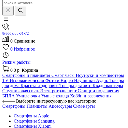
8(800)600-61-72
0
Сравнение
0
Избранное
Режим работы
0
0 р.
Корзина
Смартфоны и планшеты
Смарт-часы
Ноутбуки и компьютеры
TV
Игровые консоли
Фото и Видео
Наушники
Аудио
Товары
для дома
Красота и здоровье
Товары для авто
Квадрокоптеры
Спутниковая связь
Электротранспорт
Станции подавления
БПЛА
Умные очки
Умные кольца
Хобби и развлечения
Выберите интересующую вас категорию
Смартфоны
Планшеты
Аксессуары
Сим-карты
Смартфоны Apple
Смартфоны Samsung
Смартфоны Xiaomi