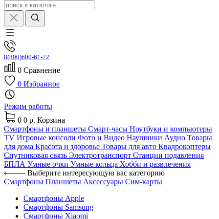
8(800)600-61-72
0
Сравнение
0
Избранное
Режим работы
0
0 р.
Корзина
Смартфоны и планшеты
Смарт-часы
Ноутбуки и компьютеры
TV
Игровые консоли
Фото и Видео
Наушники
Аудио
Товары
для дома
Красота и здоровье
Товары для авто
Квадрокоптеры
Спутниковая связь
Электротранспорт
Станции подавления
БПЛА
Умные очки
Умные кольца
Хобби и развлечения
Выберите интересующую вас категорию
Смартфоны
Планшеты
Аксессуары
Сим-карты
Смартфоны Apple
Смартфоны Samsung
Смартфоны Xiaomi