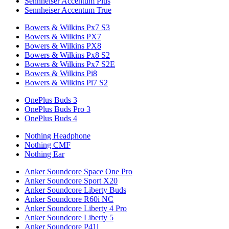
Sennheiser Accentum Plus
Sennheiser Accentum True
Bowers & Wilkins Px7 S3
Bowers & Wilkins PX7
Bowers & Wilkins PX8
Bowers & Wilkins Px8 S2
Bowers & Wilkins Px7 S2E
Bowers & Wilkins Pi8
Bowers & Wilkins Pi7 S2
OnePlus Buds 3
OnePlus Buds Pro 3
OnePlus Buds 4
Nothing Headphone
Nothing CMF
Nothing Ear
Anker Soundcore Space One Pro
Anker Soundcore Sport X20
Anker Soundcore Liberty Buds
Anker Soundcore R60i NC
Anker Soundcore Liberty 4 Pro
Anker Soundcore Liberty 5
Anker Soundcore P41i