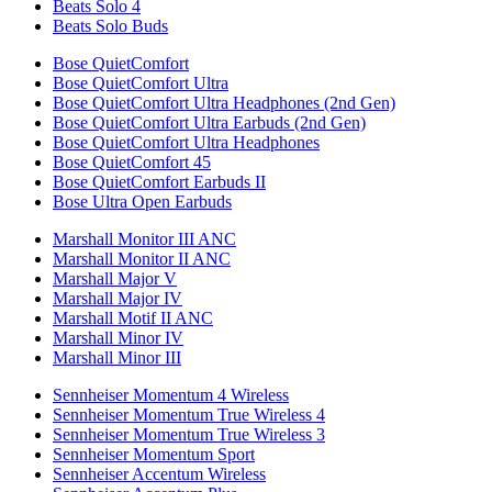
Beats Solo 4
Beats Solo Buds
Bose QuietComfort
Bose QuietComfort Ultra
Bose QuietComfort Ultra Headphones (2nd Gen)
Bose QuietComfort Ultra Earbuds (2nd Gen)
Bose QuietComfort Ultra Headphones
Bose QuietComfort 45
Bose QuietComfort Earbuds II
Bose Ultra Open Earbuds
Marshall Monitor III ANC
Marshall Monitor II ANC
Marshall Major V
Marshall Major IV
Marshall Motif II ANC
Marshall Minor IV
Marshall Minor III
Sennheiser Momentum 4 Wireless
Sennheiser Momentum True Wireless 4
Sennheiser Momentum True Wireless 3
Sennheiser Momentum Sport
Sennheiser Accentum Wireless