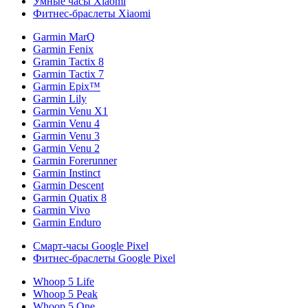
Умные часы Xiaomi
Фитнес-браслеты Xiaomi
Garmin MarQ
Garmin Fenix
Gramin Tactix 8
Garmin Tactix 7
Garmin Epix™
Garmin Lily
Garmin Venu X1
Garmin Venu 4
Garmin Venu 3
Garmin Venu 2
Garmin Forerunner
Garmin Instinct
Garmin Descent
Garmin Quatix 8
Garmin Vivo
Garmin Enduro
Смарт-часы Google Pixel
Фитнес-браслеты Google Pixel
Whoop 5 Life
Whoop 5 Peak
Whoop 5 One