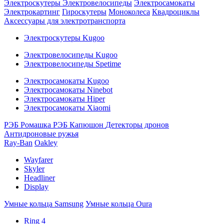
Электроскутеры
Электровелосипеды
Электросамокаты
Электрокартинг
Гироскутеры
Моноколеса
Квадроциклы
Аксессуары для электротранспорта
Электроскутеры Kugoo
Электровелосипеды Kugoo
Электровелосипеды Spetime
Электросамокаты Kugoo
Электросамокаты Ninebot
Электросамокаты Hiper
Электросамокаты Xiaomi
РЭБ Ромашка
РЭБ Капюшон
Детекторы дронов
Антидроновые ружья
Ray-Ban
Oakley
Wayfarer
Skyler
Headliner
Display
Умные кольца Samsung
Умные кольца Oura
Ring 4