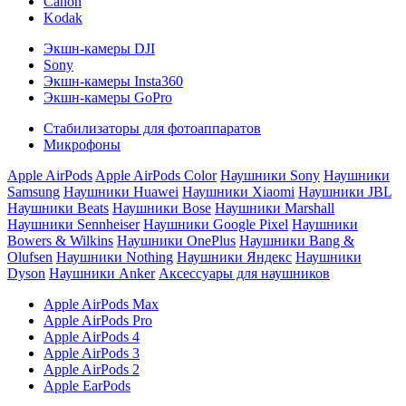
Canon
Kodak
Экшн-камеры DJI
Sony
Экшн-камеры Insta360
Экшн-камеры GoPro
Стабилизаторы для фотоаппаратов
Микрофоны
Apple AirPods
Apple AirPods Color
Наушники Sony
Наушники
Samsung
Наушники Huawei
Наушники Xiaomi
Наушники JBL
Наушники Beats
Наушники Bose
Наушники Marshall
Наушники Sennheiser
Наушники Google Pixel
Наушники
Bowers & Wilkins
Наушники OnePlus
Наушники Bang &
Olufsen
Наушники Nothing
Наушники Яндекс
Наушники
Dyson
Наушники Anker
Аксессуары для наушников
Apple AirPods Max
Apple AirPods Pro
Apple AirPods 4
Apple AirPods 3
Apple AirPods 2
Apple EarPods