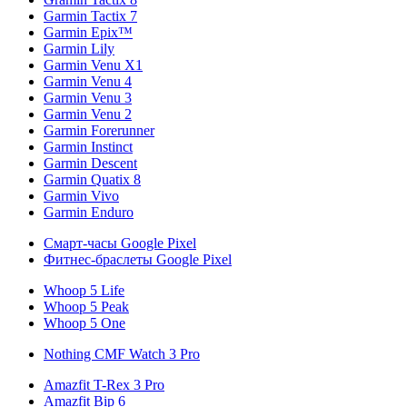
Garmin Tactix 7
Garmin Epix™
Garmin Lily
Garmin Venu X1
Garmin Venu 4
Garmin Venu 3
Garmin Venu 2
Garmin Forerunner
Garmin Instinct
Garmin Descent
Garmin Quatix 8
Garmin Vivo
Garmin Enduro
Смарт-часы Google Pixel
Фитнес-браслеты Google Pixel
Whoop 5 Life
Whoop 5 Peak
Whoop 5 One
Nothing CMF Watch 3 Pro
Amazfit T-Rex 3 Pro
Amazfit Bip 6