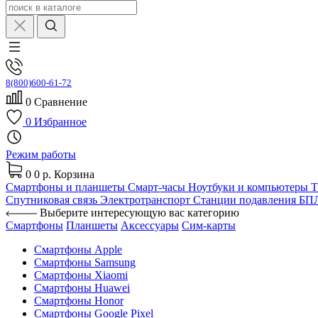
8(800)600-61-72
0
Сравнение
0
Избранное
Режим работы
0
0 р.
Корзина
Смартфоны и планшеты
Смарт-часы
Ноутбуки и компьютеры
Спутниковая связь
Электротранспорт
Станции подавления Б
Выберите интересующую вас категорию
Смартфоны
Планшеты
Аксессуары
Сим-карты
Смартфоны Apple
Смартфоны Samsung
Смартфоны Xiaomi
Смартфоны Huawei
Смартфоны Honor
Смартфоны Google Pixel