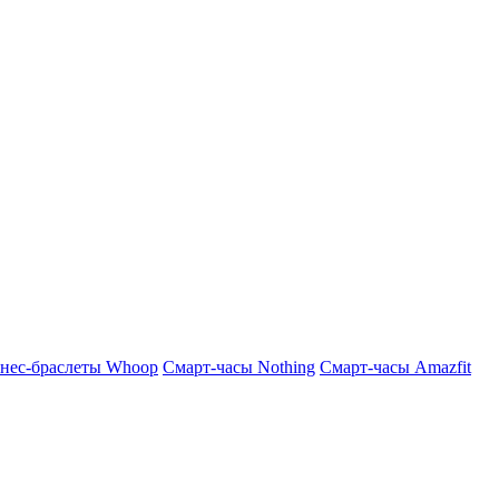
нес-браслеты Whoop
Смарт-часы Nothing
Смарт-часы Amazfit