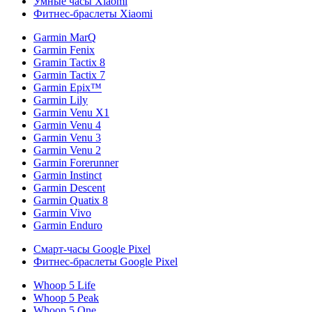
Умные часы Xiaomi
Фитнес-браслеты Xiaomi
Garmin MarQ
Garmin Fenix
Gramin Tactix 8
Garmin Tactix 7
Garmin Epix™
Garmin Lily
Garmin Venu X1
Garmin Venu 4
Garmin Venu 3
Garmin Venu 2
Garmin Forerunner
Garmin Instinct
Garmin Descent
Garmin Quatix 8
Garmin Vivo
Garmin Enduro
Смарт-часы Google Pixel
Фитнес-браслеты Google Pixel
Whoop 5 Life
Whoop 5 Peak
Whoop 5 One