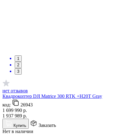
1
2
3
нет отзывов
Квадрокоптер DJI Matrice 300 RTK +H20T Gray
код:
26943
1 699 990
р.
1 937 989
р.
Заказать
Купить
Нет в наличии