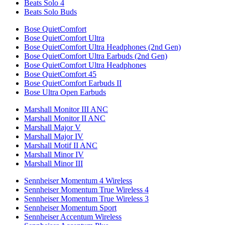
Beats Solo 4
Beats Solo Buds
Bose QuietComfort
Bose QuietComfort Ultra
Bose QuietComfort Ultra Headphones (2nd Gen)
Bose QuietComfort Ultra Earbuds (2nd Gen)
Bose QuietComfort Ultra Headphones
Bose QuietComfort 45
Bose QuietComfort Earbuds II
Bose Ultra Open Earbuds
Marshall Monitor III ANC
Marshall Monitor II ANC
Marshall Major V
Marshall Major IV
Marshall Motif II ANC
Marshall Minor IV
Marshall Minor III
Sennheiser Momentum 4 Wireless
Sennheiser Momentum True Wireless 4
Sennheiser Momentum True Wireless 3
Sennheiser Momentum Sport
Sennheiser Accentum Wireless