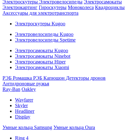
Электроскутеры
Электровелосипеды
Электросамокаты
Электрокартинг
Гироскутеры
Моноколеса
Квадроциклы
Аксессуары для электротранспорта
Электроскутеры Kugoo
Электровелосипеды Kugoo
Электровелосипеды Spetime
Электросамокаты Kugoo
Электросамокаты Ninebot
Электросамокаты Hiper
Электросамокаты Xiaomi
РЭБ Ромашка
РЭБ Капюшон
Детекторы дронов
Антидроновые ружья
Ray-Ban
Oakley
Wayfarer
Skyler
Headliner
Display
Умные кольца Samsung
Умные кольца Oura
Ring 4