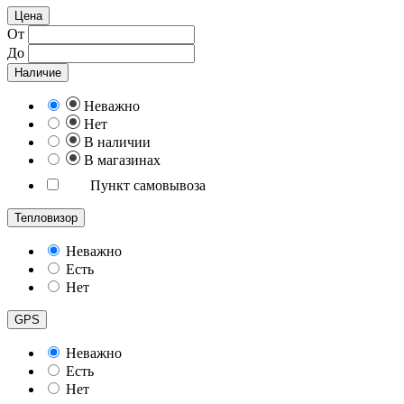
Цена
От
До
Наличие
Неважно
Нет
В наличии
В магазинах
Пункт самовывоза
Тепловизор
Неважно
Есть
Нет
GPS
Неважно
Есть
Нет