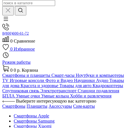
8(800)600-61-72
0
Сравнение
0
Избранное
Режим работы
0
0 р.
Корзина
Смартфоны и планшеты
Смарт-часы
Ноутбуки и компьютеры
TV
Игровые консоли
Фото и Видео
Наушники
Аудио
Товары
для дома
Красота и здоровье
Товары для авто
Квадрокоптеры
Спутниковая связь
Электротранспорт
Станции подавления
БПЛА
Умные очки
Умные кольца
Хобби и развлечения
Выберите интересующую вас категорию
Смартфоны
Планшеты
Аксессуары
Сим-карты
Смартфоны Apple
Смартфоны Samsung
Смартфоны Xiaomi