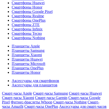
Смартфоны Huawei
Смартфоны Honor
Смартфоны Google Pixel
Смартфоны Realme
Смартфоны OnePlus
Смартфоны ZTE
Смартфоны Infinix
Смартфоны Tecno
Смартфоны Nothing
Планшеты Apple
Планшеты Samsung
Планшеты Xiaomi
Планшеты Huawei
Планшеты Microsoft
Планшеты OnePlus
Планшеты Honor
Аксессуары для смартфонов
Аксессуары для планшетов
Смарт-часы Apple
Смарт-часы Samsung
Смарт-часы Huawei
Смарт-часы Xiaomi
Смарт-часы Garmin
Смарт-часы Google
Pixel
Фитнес-браслеты Whoop
Смарт-часы Nothing
Смарт-
часы Amazfit
Смарт-часы OnePlus
Аксессуары для смарт-часов