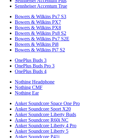
Sennheiser Accentum Plus
Sennheiser Accentum True
Bowers & Wilkins Px7 S3
Bowers & Wilkins PX7
Bowers & Wilkins PX8
Bowers & Wilkins Px8 S2
Bowers & Wilkins Px7 S2E
Bowers & Wilkins Pi8
Bowers & Wilkins Pi7 S2
OnePlus Buds 3
OnePlus Buds Pro 3
OnePlus Buds 4
Nothing Headphone
Nothing CMF
Nothing Ear
Anker Soundcore Space One Pro
Anker Soundcore Sport X20
Anker Soundcore Liberty Buds
Anker Soundcore R60i NC
Anker Soundcore Liberty 4 Pro
Anker Soundcore Liberty 5
Anker Soundcore P41i