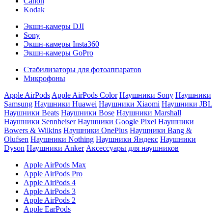
Canon
Kodak
Экшн-камеры DJI
Sony
Экшн-камеры Insta360
Экшн-камеры GoPro
Стабилизаторы для фотоаппаратов
Микрофоны
Apple AirPods
Apple AirPods Color
Наушники Sony
Наушники
Samsung
Наушники Huawei
Наушники Xiaomi
Наушники JBL
Наушники Beats
Наушники Bose
Наушники Marshall
Наушники Sennheiser
Наушники Google Pixel
Наушники
Bowers & Wilkins
Наушники OnePlus
Наушники Bang &
Olufsen
Наушники Nothing
Наушники Яндекс
Наушники
Dyson
Наушники Anker
Аксессуары для наушников
Apple AirPods Max
Apple AirPods Pro
Apple AirPods 4
Apple AirPods 3
Apple AirPods 2
Apple EarPods