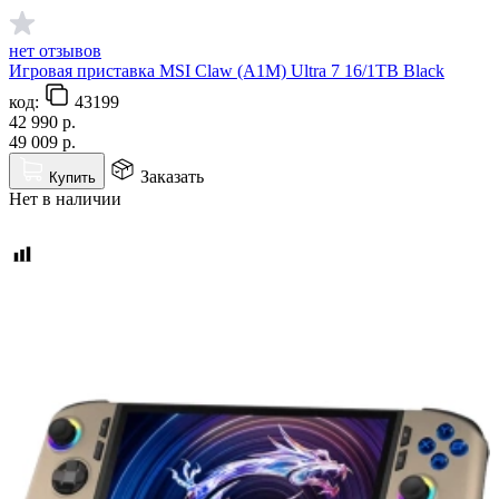
нет отзывов
Игровая приставка MSI Claw (A1M) Ultra 7 16/1TB Black
код:
43199
42 990
р.
49 009
р.
Заказать
Купить
Нет в наличии