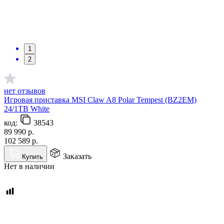
1
2
нет отзывов
Игровая приставка MSI Claw A8 Polar Tempest (BZ2EM)
24/1TB White
код:
38543
89 990
р.
102 589
р.
Заказать
Купить
Нет в наличии