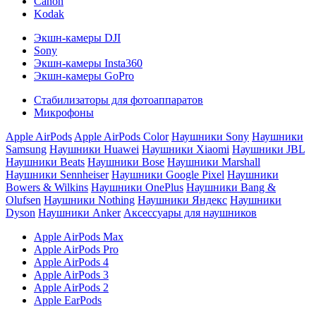
Canon
Kodak
Экшн-камеры DJI
Sony
Экшн-камеры Insta360
Экшн-камеры GoPro
Стабилизаторы для фотоаппаратов
Микрофоны
Apple AirPods
Apple AirPods Color
Наушники Sony
Наушники
Samsung
Наушники Huawei
Наушники Xiaomi
Наушники JBL
Наушники Beats
Наушники Bose
Наушники Marshall
Наушники Sennheiser
Наушники Google Pixel
Наушники
Bowers & Wilkins
Наушники OnePlus
Наушники Bang &
Olufsen
Наушники Nothing
Наушники Яндекс
Наушники
Dyson
Наушники Anker
Аксессуары для наушников
Apple AirPods Max
Apple AirPods Pro
Apple AirPods 4
Apple AirPods 3
Apple AirPods 2
Apple EarPods