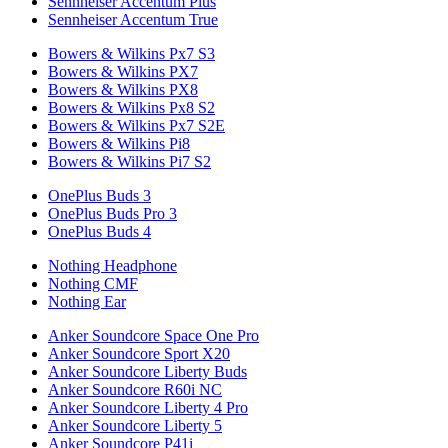
Sennheiser Accentum Plus
Sennheiser Accentum True
Bowers & Wilkins Px7 S3
Bowers & Wilkins PX7
Bowers & Wilkins PX8
Bowers & Wilkins Px8 S2
Bowers & Wilkins Px7 S2E
Bowers & Wilkins Pi8
Bowers & Wilkins Pi7 S2
OnePlus Buds 3
OnePlus Buds Pro 3
OnePlus Buds 4
Nothing Headphone
Nothing CMF
Nothing Ear
Anker Soundcore Space One Pro
Anker Soundcore Sport X20
Anker Soundcore Liberty Buds
Anker Soundcore R60i NC
Anker Soundcore Liberty 4 Pro
Anker Soundcore Liberty 5
Anker Soundcore P41i