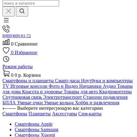
8(800)600-61-72
0
Сравнение
0
Избранное
Режим работы
0
0 р.
Корзина
Смартфоны и планшеты
Смарт-часы
Ноутбуки и компьютеры
TV
Игровые консоли
Фото и Видео
Наушники
Аудио
Товары
для дома
Красота и здоровье
Товары для авто
Квадрокоптеры
Спутниковая связь
Электротранспорт
Станции подавления
БПЛА
Умные очки
Умные кольца
Хобби и развлечения
Выберите интересующую вас категорию
Смартфоны
Планшеты
Аксессуары
Сим-карты
Смартфоны Apple
Смартфоны Samsung
Смартфоны Xiaomi