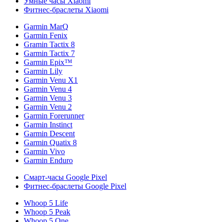
Умные часы Xiaomi
Фитнес-браслеты Xiaomi
Garmin MarQ
Garmin Fenix
Gramin Tactix 8
Garmin Tactix 7
Garmin Epix™
Garmin Lily
Garmin Venu X1
Garmin Venu 4
Garmin Venu 3
Garmin Venu 2
Garmin Forerunner
Garmin Instinct
Garmin Descent
Garmin Quatix 8
Garmin Vivo
Garmin Enduro
Смарт-часы Google Pixel
Фитнес-браслеты Google Pixel
Whoop 5 Life
Whoop 5 Peak
Whoop 5 One