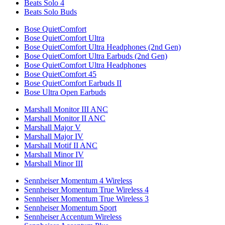
Beats Solo 4
Beats Solo Buds
Bose QuietComfort
Bose QuietComfort Ultra
Bose QuietComfort Ultra Headphones (2nd Gen)
Bose QuietComfort Ultra Earbuds (2nd Gen)
Bose QuietComfort Ultra Headphones
Bose QuietComfort 45
Bose QuietComfort Earbuds II
Bose Ultra Open Earbuds
Marshall Monitor III ANC
Marshall Monitor II ANC
Marshall Major V
Marshall Major IV
Marshall Motif II ANC
Marshall Minor IV
Marshall Minor III
Sennheiser Momentum 4 Wireless
Sennheiser Momentum True Wireless 4
Sennheiser Momentum True Wireless 3
Sennheiser Momentum Sport
Sennheiser Accentum Wireless