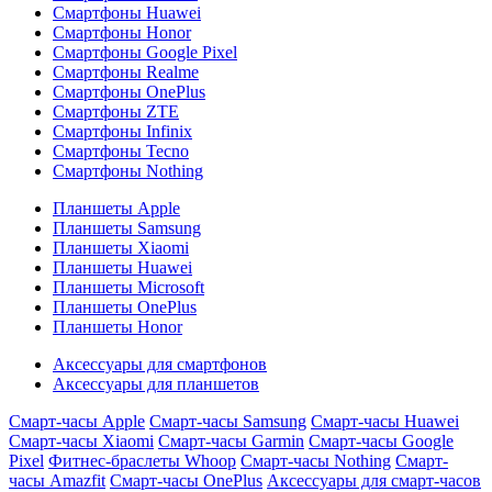
Смартфоны Huawei
Смартфоны Honor
Смартфоны Google Pixel
Смартфоны Realme
Смартфоны OnePlus
Смартфоны ZTE
Смартфоны Infinix
Смартфоны Tecno
Смартфоны Nothing
Планшеты Apple
Планшеты Samsung
Планшеты Xiaomi
Планшеты Huawei
Планшеты Microsoft
Планшеты OnePlus
Планшеты Honor
Аксессуары для смартфонов
Аксессуары для планшетов
Смарт-часы Apple
Смарт-часы Samsung
Смарт-часы Huawei
Смарт-часы Xiaomi
Смарт-часы Garmin
Смарт-часы Google
Pixel
Фитнес-браслеты Whoop
Смарт-часы Nothing
Смарт-
часы Amazfit
Смарт-часы OnePlus
Аксессуары для смарт-часов