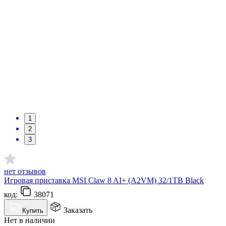
1
2
3
нет отзывов
Игровая приставка MSI Claw 8 AI+ (A2VM) 32/1TB Black
код:
38071
Заказать
Купить
Нет в наличии