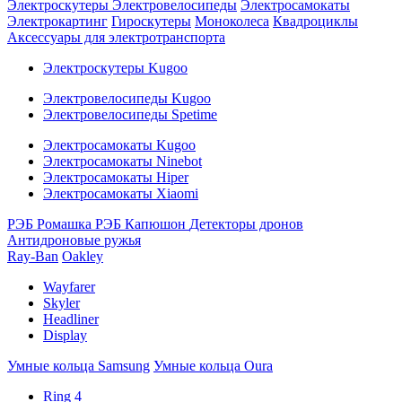
Электроскутеры
Электровелосипеды
Электросамокаты
Электрокартинг
Гироскутеры
Моноколеса
Квадроциклы
Аксессуары для электротранспорта
Электроскутеры Kugoo
Электровелосипеды Kugoo
Электровелосипеды Spetime
Электросамокаты Kugoo
Электросамокаты Ninebot
Электросамокаты Hiper
Электросамокаты Xiaomi
РЭБ Ромашка
РЭБ Капюшон
Детекторы дронов
Антидроновые ружья
Ray-Ban
Oakley
Wayfarer
Skyler
Headliner
Display
Умные кольца Samsung
Умные кольца Oura
Ring 4