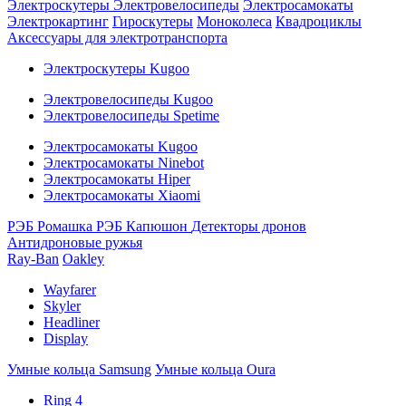
Электроскутеры
Электровелосипеды
Электросамокаты
Электрокартинг
Гироскутеры
Моноколеса
Квадроциклы
Аксессуары для электротранспорта
Электроскутеры Kugoo
Электровелосипеды Kugoo
Электровелосипеды Spetime
Электросамокаты Kugoo
Электросамокаты Ninebot
Электросамокаты Hiper
Электросамокаты Xiaomi
РЭБ Ромашка
РЭБ Капюшон
Детекторы дронов
Антидроновые ружья
Ray-Ban
Oakley
Wayfarer
Skyler
Headliner
Display
Умные кольца Samsung
Умные кольца Oura
Ring 4