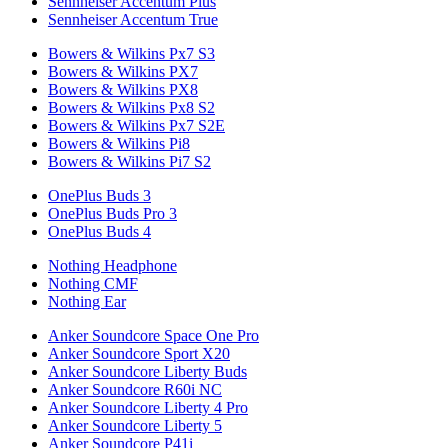
Sennheiser Accentum Plus
Sennheiser Accentum True
Bowers & Wilkins Px7 S3
Bowers & Wilkins PX7
Bowers & Wilkins PX8
Bowers & Wilkins Px8 S2
Bowers & Wilkins Px7 S2E
Bowers & Wilkins Pi8
Bowers & Wilkins Pi7 S2
OnePlus Buds 3
OnePlus Buds Pro 3
OnePlus Buds 4
Nothing Headphone
Nothing CMF
Nothing Ear
Anker Soundcore Space One Pro
Anker Soundcore Sport X20
Anker Soundcore Liberty Buds
Anker Soundcore R60i NC
Anker Soundcore Liberty 4 Pro
Anker Soundcore Liberty 5
Anker Soundcore P41i