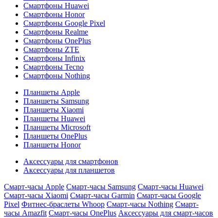
Смартфоны Huawei
Смартфоны Honor
Смартфоны Google Pixel
Смартфоны Realme
Смартфоны OnePlus
Смартфоны ZTE
Смартфоны Infinix
Смартфоны Tecno
Смартфоны Nothing
Планшеты Apple
Планшеты Samsung
Планшеты Xiaomi
Планшеты Huawei
Планшеты Microsoft
Планшеты OnePlus
Планшеты Honor
Аксессуары для смартфонов
Аксессуары для планшетов
Смарт-часы Apple
Смарт-часы Samsung
Смарт-часы Huawei
Смарт-часы Xiaomi
Смарт-часы Garmin
Смарт-часы Google
Pixel
Фитнес-браслеты Whoop
Смарт-часы Nothing
Смарт-
часы Amazfit
Смарт-часы OnePlus
Аксессуары для смарт-часов