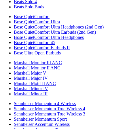
Beats Solo 4
Beats Solo Buds
Bose QuietComfort
Bose QuietComfort Ultra
Bose QuietComfort Ultra Headphones (2nd Gen)
Bose QuietComfort Ultra Earbuds (2nd Gen)
Bose QuietComfort Ultra Headphones
Bose QuietComfort 45
Bose QuietComfort Earbuds II
Bose Ultra Open Earbuds
Marshall Monitor III ANC
Marshall Monitor II ANC
Marshall Major V
Marshall Major IV
Marshall Motif II ANC
Marshall Minor IV
Marshall Minor III
Sennheiser Momentum 4 Wireless
Sennheiser Momentum True Wireless 4
Sennheiser Momentum True Wireless 3
Sennheiser Momentum Sport
Sennheiser Accentum Wireless