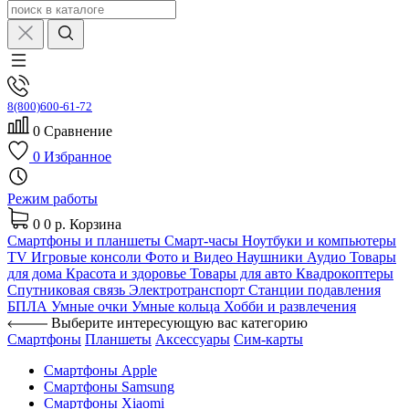
8(800)600-61-72
0
Сравнение
0
Избранное
Режим работы
0
0 р.
Корзина
Смартфоны и планшеты
Смарт-часы
Ноутбуки и компьютеры
TV
Игровые консоли
Фото и Видео
Наушники
Аудио
Товары
для дома
Красота и здоровье
Товары для авто
Квадрокоптеры
Спутниковая связь
Электротранспорт
Станции подавления
БПЛА
Умные очки
Умные кольца
Хобби и развлечения
Выберите интересующую вас категорию
Смартфоны
Планшеты
Аксессуары
Сим-карты
Смартфоны Apple
Смартфоны Samsung
Смартфоны Xiaomi