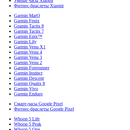
Умные часы Xiaomi
Фитнес-браслеты Xiaomi
Garmin MarQ
Garmin Fenix
Gramin Tactix 8
Garmin Tactix 7
Garmin Epix™
Garmin Lily
Garmin Venu X1
Garmin Venu 4
Garmin Venu 3
Garmin Venu 2
Garmin Forerunner
Garmin Instinct
Garmin Descent
Garmin Quatix 8
Garmin Vivo
Garmin Enduro
Смарт-часы Google Pixel
Фитнес-браслеты Google Pixel
Whoop 5 Life
Whoop 5 Peak
Whoop 5 One