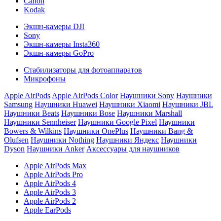
Canon
Kodak
Экшн-камеры DJI
Sony
Экшн-камеры Insta360
Экшн-камеры GoPro
Стабилизаторы для фотоаппаратов
Микрофоны
Apple AirPods
Apple AirPods Color
Наушники Sony
Наушники
Samsung
Наушники Huawei
Наушники Xiaomi
Наушники JBL
Наушники Beats
Наушники Bose
Наушники Marshall
Наушники Sennheiser
Наушники Google Pixel
Наушники
Bowers & Wilkins
Наушники OnePlus
Наушники Bang &
Olufsen
Наушники Nothing
Наушники Яндекс
Наушники
Dyson
Наушники Anker
Аксессуары для наушников
Apple AirPods Max
Apple AirPods Pro
Apple AirPods 4
Apple AirPods 3
Apple AirPods 2
Apple EarPods